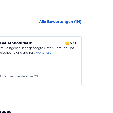
Alle Bewertungen (
191
)
 Bauernhofurlaub
6
/ 6
Tolles Erleb
tte Gastgeber, sehr gepflegte Unterkunft und Hof.
Ich kann es je
pielscheune und großer…
weiterlesen
wirklich für j
Mira
26
Urlauber
•
September 2025
Aus
gruppe