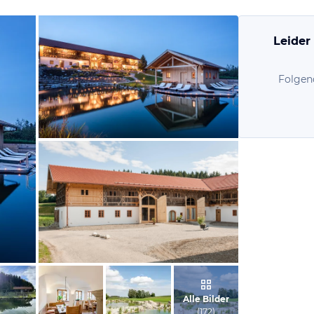
Leider
Folgen
vom Hotelier, September 2016
vom Hotelier, August 2015
Alle Bilder
(
172
)