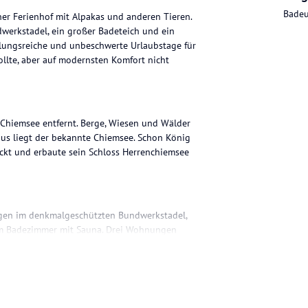
Badeu
her Ferienhof mit Alpakas und anderen Tieren.
erkstadel, ein großer Badeteich und ein
hslungsreiche und unbeschwerte Urlaubstage für
lte, aber auf modernsten Komfort nicht
 Chiemsee entfernt. Berge, Wiesen und Wälder
aus liegt der bekannte Chiemsee. Schon König
uckt und erbaute sein Schloss Herrenchiemsee
ngen im denkmalgeschützten Bundwerkstadel,
em Badezimmer mit Sauna. Drei Wohnungen
 gewohnten Komfort verzichten zu müssen war
nsche offen. Im Gewölberaum beginnt jeder Tag