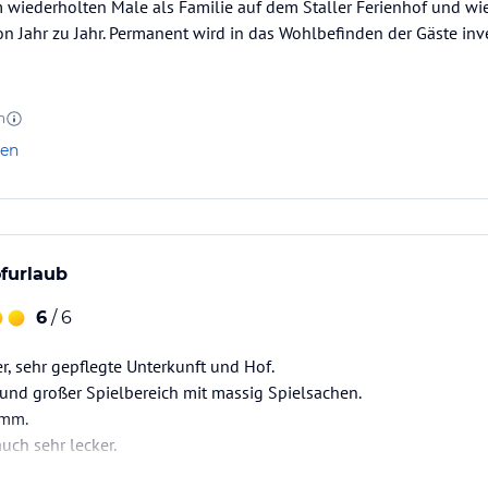
m wiederholten Male als Familie auf dem Staller Ferienhof und wie
uchung die verbindlichen
Angebotsdetails
des
on Jahr zu Jahr. Permanent wird in das Wohlbefinden der Gäste inve
n
len
furlaub
6
/ 6
r, sehr gepflegte Unterkunft und Hof.
und großer Spielbereich mit massig Spielsachen.
amm.
uch sehr lecker.