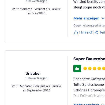
Wir sind bereits zu
3
Bewertungen
Gewähr und ohne Prüfung durch HolidayCheck. Bitte lies vor der B
steigt sogar noch v
jeweiligen Veranstalters.
Vor 2 Monaten • Verreist als Familie
im Juni 2026
Mehr anzeigen
Gegenleistung erhalte
Hilfreich
Tei
Super Bauernho
Urlauber
9
Bewertungen
Sehr nette Gastgebe
Tolle Spielscheune 
Vor 11 Monaten • Verreist als Familie
Schönes Hofprogr
im September 2025
Das Frühstück war a