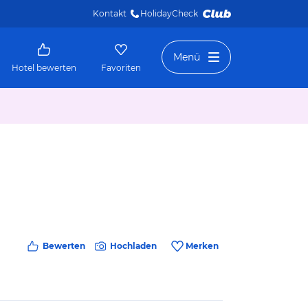
Kontakt
HolidayCheck 
Menü
Hotel bewerten
Favoriten
Bewerten
Hochladen
Merken