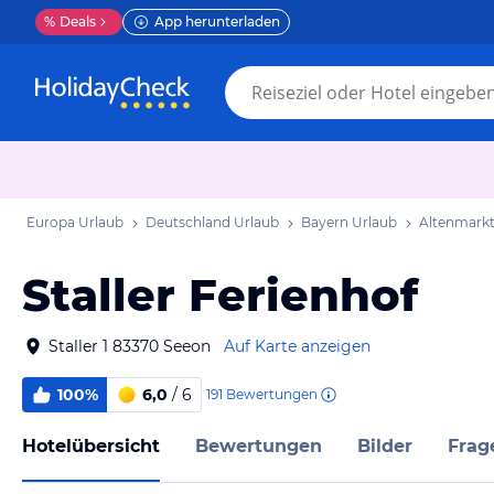
%
Deals
App herunterladen
Europa Urlaub
Deutschland Urlaub
Bayern Urlaub
Altenmarkt
Staller Ferienhof
Staller 1 83370 Seeon
Auf Karte anzeigen
100%
6,0
/ 6
191
Bewertungen
Hotelübersicht
Bewertungen
Bilder
Frag