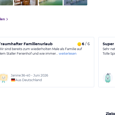
den
Traumhafter Familienurlaub
6
/ 6
Super
Wir sind bereits zum wiederholten Male als Familie auf
Sehr ne
dem Staller Ferienhof und wie immer…
weiterlesen
Tolle S
Janine
36-40
•
Juni 2026
Aus Deutschland
Ziel