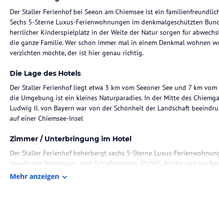
Der Staller Ferienhof bei Seeon am Chiemsee ist ein familienfreundlic
Sechs 5-Sterne Luxus-Ferienwohnungen im denkmalgeschützten Bundw
herrlicher Kinderspielplatz in der Weite der Natur sorgen für abwec
die ganze Familie. Wer schon immer mal in einem Denkmal wohnen wol
verzichten möchte, der ist hier genau richtig.
Die Lage des Hotels
Der Staller Ferienhof liegt etwa 3 km vom Seeoner See und 7 km vom
die Umgebung ist ein kleines Naturparadies. In der Mitte des Chiemg
Ludwig II. von Bayern war von der Schönheit der Landschaft beeindr
auf einer Chiemsee-Insel
Zimmer / Unterbringung im Hotel
Der Staller Ferienhof beherbergt sechs 5-Sterne Luxus-Ferienwohnu
jeweils mit Wohnraum, zwei Schlafzimmern, DU/WC, Küche und groß
haben einen eigenen Whirlpool. Urlaub auf dem Bauernhof ohne auf
Mehr anzeigen
der Leitgedanke am Staller Ferienhof.
Gastronomie im Hotel
Das Frühstücksbuffet mit Bio-Ecke lässt selbstverständlich keine Wü