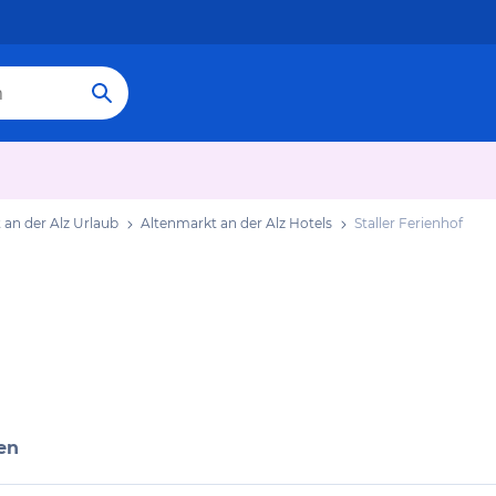
 an der Alz Urlaub
Altenmarkt an der Alz Hotels
Staller Ferienhof
en