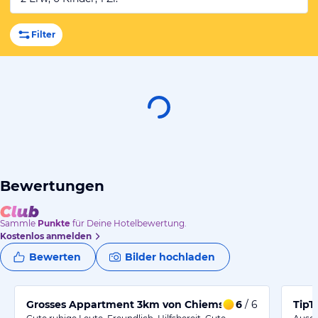
Filter
Bewertungen
Sammle
Punkte
für Deine Hotelbewertung.
Kostenlos anmelden
Bewerten
Bilder hochladen
Grosses Appartment 3km von Chiemsee
6
/ 6
TipT