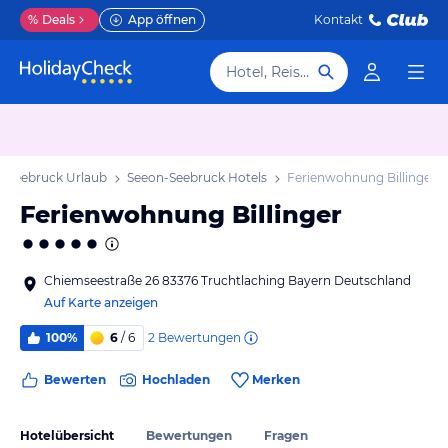
%
Deals
App öffnen
Kontakt
Hotel, Reiseziel
-Seebruck Urlaub
Seeon-Seebruck Hotels
Ferienwohnung Billinger
Ferienwohnung Billinger
Chiemseestraße 26 83376 Truchtlaching Bayern Deutschland
Auf Karte anzeigen
2
Bewertungen
100%
6
/ 6
Bewerten
Hochladen
Merken
Hotelübersicht
Bewertungen
Fragen