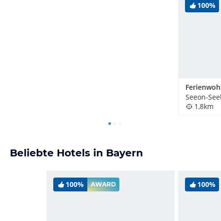
100%
Seeon-See
1,8km
Beliebte Hotels in Bayern
100%
100%
AWARD