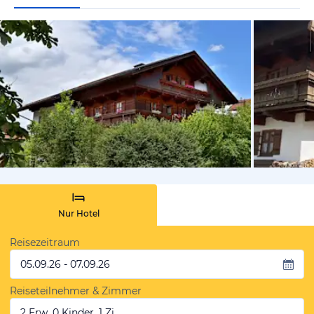
von Booki
Nur Hotel
Reisezeitraum
05.09.26 - 07.09.26
Reiseteilnehmer & Zimmer
2 Erw, 0 Kinder, 1 Zi.