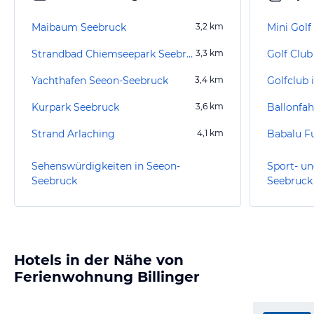
Maibaum Seebruck
3,2
km
Strandbad Chiemseepark Seebruck
3,3
km
Golf Club
Yachthafen Seeon-Seebruck
3,4
km
Kurpark Seebruck
3,6
km
Strand Arlaching
4,1
km
Babalu F
Sehenswürdigkeiten in Seeon-
Sport- un
Seebruck
Seebruck
Hotels in der Nähe von
Ferienwohnung Billinger