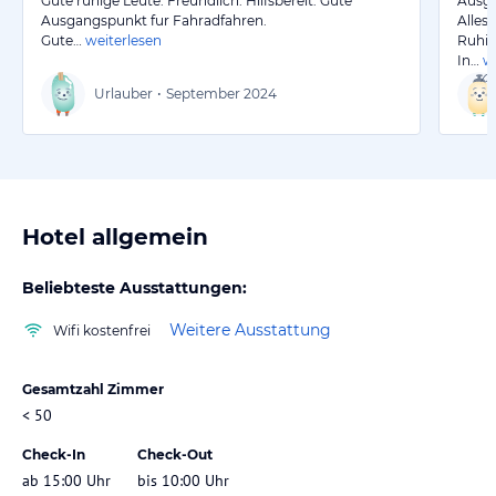
Gute ruhige Leute. Freundlich. Hilfsbereit. Gute
Ausge
Ausgangspunkt fur Fahradfahren.
Alles 
Gute…
weiterlesen
Ruhig
In…
w
Urlauber
•
September 2024
Hotel allgemein
Beliebteste Ausstattungen:
Weitere Ausstattung
Wifi kostenfrei
Gesamtzahl Zimmer
< 50
Check-In
Check-Out
ab 15:00 Uhr
bis 10:00 Uhr