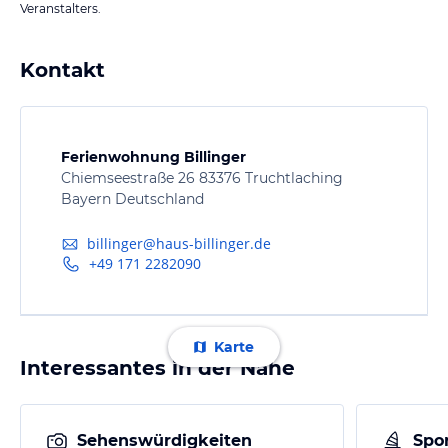
Veranstalters.
Kontakt
Ferienwohnung Billinger
Chiemseestraße 26 83376 Truchtlaching
Bayern Deutschland
billinger@haus-billinger.de
+49 171 2282090
Karte
Interessantes in der Nähe
Sehenswürdigkeiten
Spor