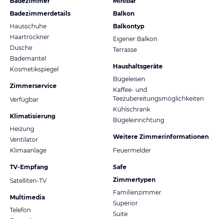
Badezimmer
Minibar
Badezimmerdetails
Balkon
Hausschuhe
Balkontyp
Haartrockner
Eigener Balkon
Dusche
Terrasse
Bademantel
Haushaltsgeräte
Kosmetikspiegel
Bügeleisen
Zimmerservice
Kaffee- und
Teezubereitungsmöglichkeiten
Verfügbar
Kühlschrank
Klimatisierung
Bügeleinrichtung
Heizung
Weitere Zimmerinformationen
Ventilator
Klimaanlage
Feuermelder
TV-Empfang
Safe
Zimmertypen
Satelliten-TV
Familienzimmer
Multimedia
Superior
Telefon
Suite