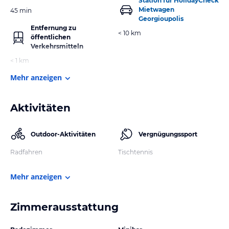
Station für HolidayCheck
Mietwagen
45 min
Georgioupolis
Entfernung zu
< 10 km
öffentlichen
Verkehrsmitteln
< 1 km
Mehr anzeigen
Aktivitäten
Outdoor-Aktivitäten
Vergnügungssport
Radfahren
Tischtennis
Mehr anzeigen
Zimmerausstattung