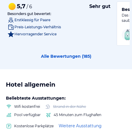
5,7
Sehr gut
/ 6
Best
Besonders gut bewertet:
Das s
Erstklassig für Paare
saube
Preis-Leistungs-Verhältnis
Hervorragender Service
Alle Bewertungen (
185
)
Hotel allgemein
Beliebteste Ausstattungen:
Wifi kostenfrei
Strand in der Nähe
Pool verfügbar
45 Minuten zum Flughafen
Weitere Ausstattung
Kostenlose Parkplätze