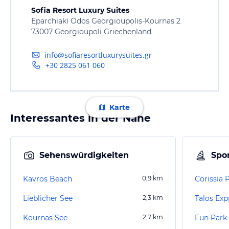
Sofia Resort Luxury Suites
Eparchiaki Odos Georgioupolis-Kournas 2
73007 Georgioupoli Griechenland
info@sofiaresortluxurysuites.gr
+30 2825 061 060
Karte
Interessantes in der Nähe
Sehenswürdigkeiten
Spor
Kavros Beach
0,9
km
Corissia 
Lieblicher See
2,3
km
Talos Exp
Kournas See
2,7
km
Fun Park