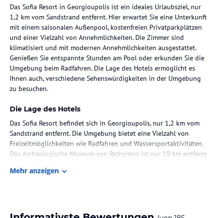
Das Sofia Resort in Georgioupolis ist ein ideales Urlaubsziel, nur
1,2 km vom Sandstrand entfernt. Hier erwartet Sie eine Unterkunft
mit einem saisonalen Außenpool, kostenfreien Privatparkplätzen
und einer Vielzahl von Annehmlichkeiten. Die Zimmer sind
klimatisiert und mit modernen Annehmlichkeiten ausgestattet.
Genießen Sie entspannte Stunden am Pool oder erkunden Sie die
Umgebung beim Radfahren. Die Lage des Hotels ermöglicht es
Ihnen auch, verschiedene Sehenswürdigkeiten in der Umgebung
zu besuchen.
Die Lage des Hotels
Das Sofia Resort befindet sich in Georgioupolis, nur 1,2 km vom
Sandstrand entfernt. Die Umgebung bietet eine Vielzahl von
Freizeitmöglichkeiten wie Radfahren und Wassersportaktivitäten.
Das Archäologische Museum von Rethymno ist nur 19 km entfernt
und das Museum für antike Elefthernen erreichen Sie nach 43 km.
Mehr anzeigen
Der internationale Flughafen Chania ist etwa 52 km entfernt.
Zimmer / Unterbringung im Hotel
Die klimatisierten Zimmer im Sofia Resort sind modern und
Informativste Bewertungen
(von
185