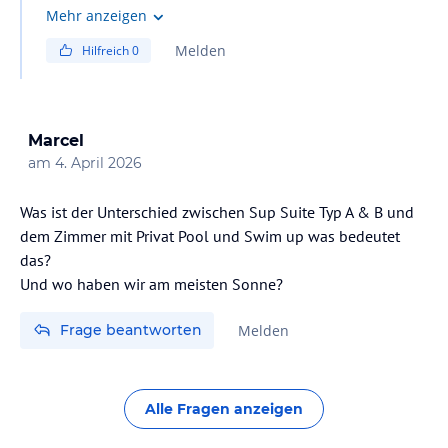
Rezeption abgeholt werden.
Mehr anzeigen
Melden
Hilfreich
0
Mit freundlichen Grüßen
Front Office Team
Marcel
am
4. April 2026
Was ist der Unterschied zwischen Sup Suite Typ A & B und
dem Zimmer mit Privat Pool und Swim up was bedeutet
das?
Und wo haben wir am meisten Sonne?
Frage beantworten
Melden
Alle Fragen anzeigen