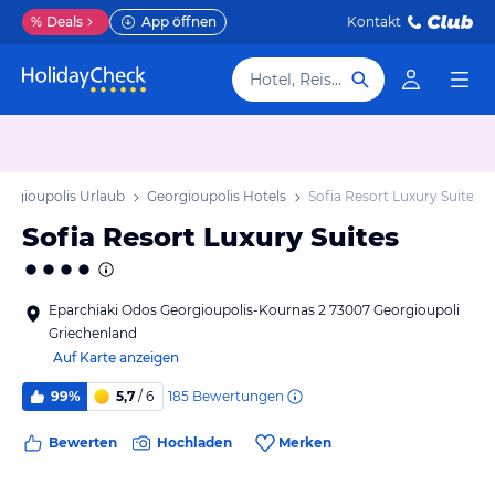
%
Deals
App öffnen
Kontakt
Hotel, Reiseziel
orgioupolis Urlaub
Georgioupolis Hotels
Sofia Resort Luxury Suites
Sofia Resort Luxury Suites
Eparchiaki Odos Georgioupolis-Kournas 2 73007 Georgioupoli
Griechenland
Auf Karte anzeigen
185
Bewertungen
99%
5,7
/ 6
Bewerten
Hochladen
Merken