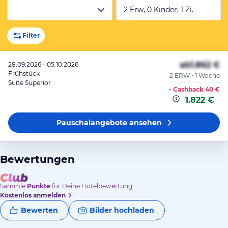
2 Erw, 0 Kinder, 1 Zi.
Filter
ab
1.862 €
28.09.2026 - 05.10.2026
Frühstück
2 ERW • 1 Woche
Suite Superior
- Cashback
40 €
1.822 €
Pauschalangebote
ansehen
Bewertungen
Sammle
Punkte
für Deine Hotelbewertung.
Kostenlos anmelden
Bewerten
Bilder hochladen