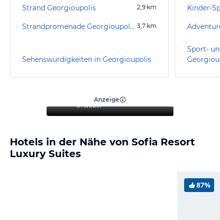
Strand Georgioupolis
2,9
km
Kinder-Sp
Strandpromenade Georgioupolis
3,7
km
Adventur
Sport- un
Sehenswürdigkeiten in Georgioupolis
Georgiou
“
Tolle Aussicht und
gemütlicher Aufenthalt am
Strand
”
Anzeige
Urlauber
Hotels in der Nähe von Sofia Resort
Luxury Suites
87%