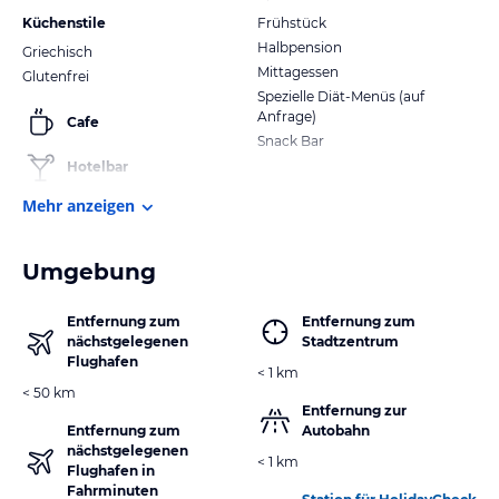
Küchenstile
Frühstück
Halbpension
Griechisch
Mittagessen
Glutenfrei
Spezielle Diät-Menüs (auf
Anfrage)
Cafe
Snack Bar
Hotelbar
Mehr anzeigen
Umgebung
Entfernung zum
Entfernung zum
nächstgelegenen
Stadtzentrum
Flughafen
< 1 km
< 50 km
Entfernung zur
Entfernung zum
Autobahn
nächstgelegenen
< 1 km
Flughafen in
Fahrminuten