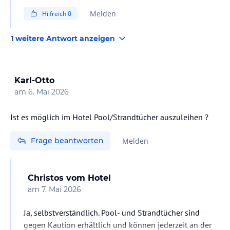
Ausstattungen sind auch so beschrieben in der
Melden
Hilfreich
0
Hotelbeschreibung bei den Angebotsdetails der
Veranstalter hier bei Holidaycheck zb bei Schauinsland
1 weitere Antwort anzeigen
Reisen.
Karl-Otto
am
6. Mai 2026
Ist es möglich im Hotel Pool/Strandtücher auszuleihen ?
Frage beantworten
Melden
Christos
vom Hotel
am
7. Mai 2026
Ja, selbstverständlich. Pool- und Strandtücher sind
gegen Kaution erhältlich und können jederzeit an der