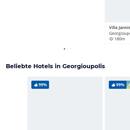
Villa Janni
Georgioupo
180m
Beliebte Hotels in Georgioupolis
99%
99%