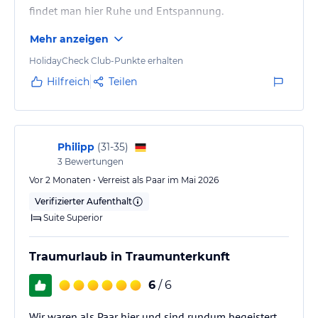
findet man hier Ruhe und Entspannung.
Mehr anzeigen
HolidayCheck Club-Punkte erhalten
Hilfreich
Teilen
Philipp
(
31-35
)
3
Bewertungen
Vor 2 Monaten • Verreist als Paar im Mai 2026
Verifizierter Aufenthalt
Suite Superior
Traumurlaub in Traumunterkunft
6
/ 6
Wir waren als Paar hier und sind rundum begeistert.