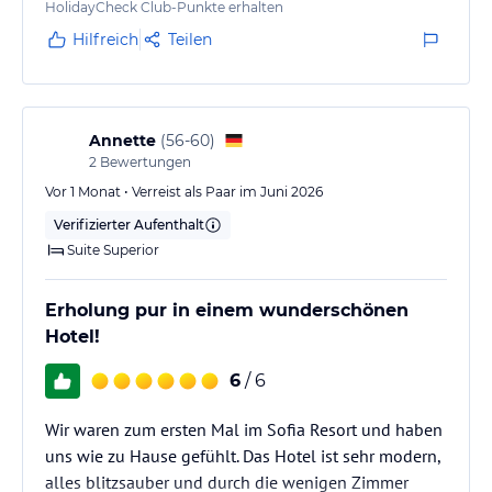
Wir haben uns vom ersten Tag an sehr wohl gefühlt.
HolidayCheck Club-Punkte erhalten
Die Zimmer sind modern ausgestattet und das Bett
Hilfreich
Teilen
komfortabel. Die Hotelanlage ist gepflegt und
ansprechend. Das Personal ist sehr freundlich und
hilfsbereit.
Annette
(
56-60
)
2
Bewertungen
Wir hatten Halbpension gebucht was völlig
ausreichend war. Das Essen ist abwechslungsreich
Vor 1 Monat • Verreist als Paar im Juni 2026
und…
Verifizierter Aufenthalt
Suite Superior
Erholung pur in einem wunderschönen
Hotel!
6
/ 6
Wir waren zum ersten Mal im Sofia Resort und haben
uns wie zu Hause gefühlt. Das Hotel ist sehr modern,
alles blitzsauber und durch die wenigen Zimmer