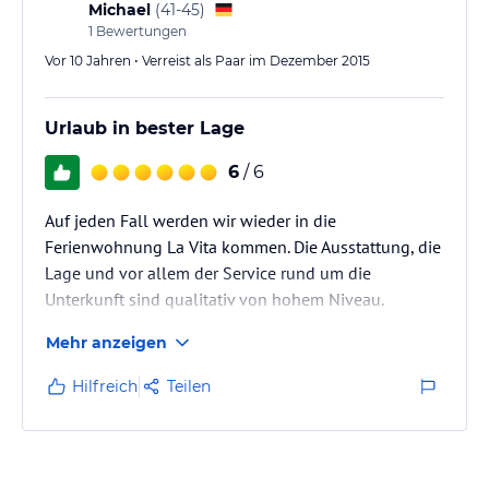
Die Wohnung ist wirklich sehr modern und stilvoll
Michael
(
41-45
)
eingerichtet und es fehlt an nichts.
1
Bewertungen
Das Zentrum bietet allerhand Möglichkeiten…
Vor 10 Jahren • Verreist als Paar im Dezember 2015
Urlaub in bester Lage
6
/ 6
Auf jeden Fall werden wir wieder in die
Ferienwohnung La Vita kommen. Die Ausstattung, die
Lage und vor allem der Service rund um die
Unterkunft sind qualitativ von hohem Niveau.
Mehr anzeigen
Hilfreich
Teilen