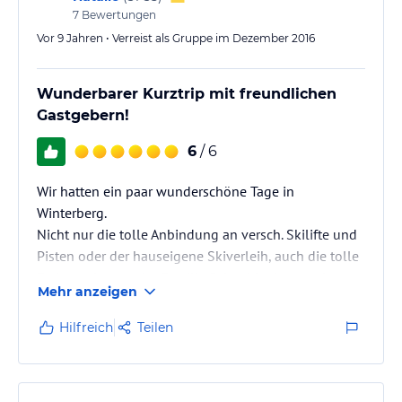
7
Bewertungen
Vor 9 Jahren • Verreist als Gruppe im Dezember 2016
Wunderbarer Kurztrip mit freundlichen
Gastgebern!
6
/ 6
Wir hatten ein paar wunderschöne Tage in
Winterberg.
Nicht nur die tolle Anbindung an versch. Skilifte und
Pisten oder der hauseigene Skiverleih, auch die tolle
Ferienwohnung der Familie Schneider hat zu einem
Mehr anzeigen
tollen Kurztrip beigetragen.
Schon die Buchung und der Kontakt zu Frau
Hilfreich
Teilen
Schneider war unkompliziert und freundlich.
Wir würden herzlich begrüßt und genossen die Zeit
dort sehr.