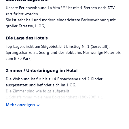
Unsere Ferienwohnung La Vita **** ist mit 4 Sternen nach DTV
zertifiziert worden.
Sie ist sehr hell und modern eingerichtete Ferienwohnung mit
großer Terrasse, 1. OG,
Die Lage des Hotels
Top Lage, direkt am Skigebiet, Lift Einstieg Nr. 1 (Sessellift),
Sprungschanze St. Georg und der Bobbahn. Nur wenige Meter bis
zum Bike Park,
Zimmer / Unterbringung im Hotel
Die Wohnung ist für bis zu 4 Erwachsene und 2 Kinder
ausgestattet und befindet sich im 1 OG.
Die Zimmer sind wie folgt aufgeteilt:
1 Schlafzimmer mit einem Boxspringbett (180x200) + 1
Etagenbett für 2 Personen
Mehr anzeigen
1 Schlafzimmer mit einem Boxspringbett (180x200)
Sehr großes Wohnzimmer mit Ess und Couchecke, TV,
Küchenzeile mit Backofen, Spülmaschine usw. integriert.
Dusche/WC inkl. Badewanne.