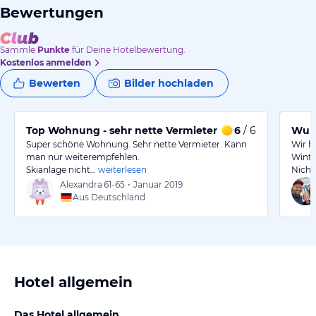
Bewertungen
Sammle
Punkte
für Deine Hotelbewertung.
Kostenlos anmelden
Bewerten
Bilder hochladen
Top Wohnung - sehr nette Vermieter !!!
6
/ 6
Wund
Super schöne Wohnung. Sehr nette Vermieter. Kann
Wir h
man nur weiterempfehlen.
Winte
Skianlage nicht…
weiterlesen
Nicht
Alexandra
61-65
•
Januar 2019
Aus Deutschland
Hotel allgemein
Das Hotel allgemein