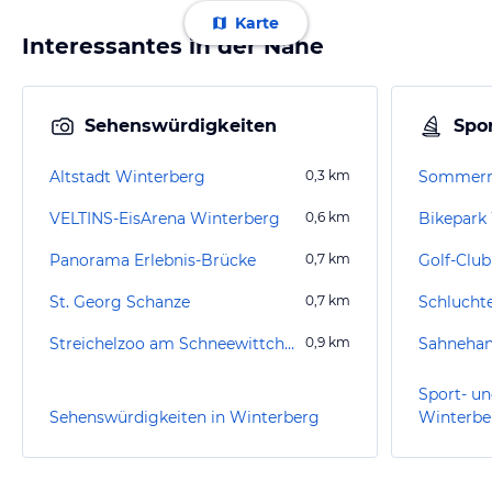
Karte
Interessantes in der Nähe
Sehenswürdigkeiten
Spor
Altstadt Winterberg
0,3
km
VELTINS-EisArena Winterberg
0,6
km
Bikepark
Panorama Erlebnis-Brücke
0,7
km
Golf-Club
St. Georg Schanze
0,7
km
Streichelzoo am Schneewittchenhaus
0,9
km
Sahneha
Sport- un
Sehenswürdigkeiten in Winterberg
Winterbe