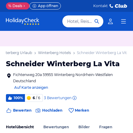
%
Deals
App öffnen
Kontakt
Hotel, Reiseziel
Winterberg Urlaub
Winterberg Hotels
Schneider Winterberg La Vita
Schneider Winterberg La Vita
Fichtenweg 20a 59955 Winterberg Nordrhein-Westfalen
Deutschland
Auf Karte anzeigen
3
Bewertungen
100%
6
/ 6
Bewerten
Hochladen
Merken
Hotelübersicht
Bewertungen
Bilder
Fragen