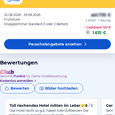
Filter
ab
1.735 €
22.08.2026 - 29.08.2026
Frühstück
2 ERW • 1 Woche
Doppelzimmer Standard (1 oder 2 Betten)
- Cashback
120 €
1.615 €
Pauschalangebote
ansehen
Bewertungen
Sammle
Punkte
für Deine Hotelbewertung.
Kostenlos anmelden
Bewerten
Bilder hochladen
Toll riechendes Hotel mitten im Leben
6
/ 6
Gern
Das Hotel riecht so gut, haben tolle Duftkerzen. Die
Sehr 