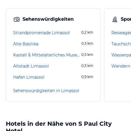
Sehenswürdigkeiten
Spor
Strandpromenade Limassol
0,2
km
Alte Basilika
0,3
km
Tauchsch
Kastell & Mittelalterliches Museum
0,5
km
Wasserpa
Altstadt Limassol
0,5
km
Wandern 
Hafen Limassol
0,9
km
Sehenswürdigkeiten in Limassol
Hotels in der Nähe von S Paul City
Hotel