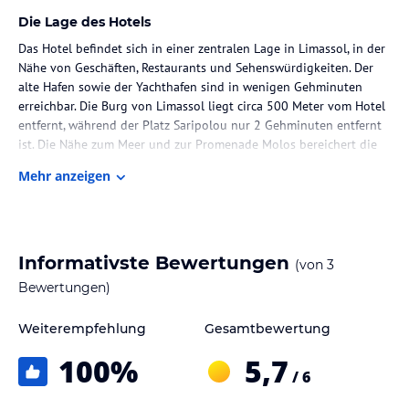
Die Lage des Hotels
Das Hotel befindet sich in einer zentralen Lage in Limassol, in der
Nähe von Geschäften, Restaurants und Sehenswürdigkeiten. Der
alte Hafen sowie der Yachthafen sind in wenigen Gehminuten
erreichbar. Die Burg von Limassol liegt circa 500 Meter vom Hotel
entfernt, während der Platz Saripolou nur 2 Gehminuten entfernt
ist. Die Nähe zum Meer und zur Promenade Molos bereichert die
Lage.
Mehr anzeigen
Zimmer / Unterbringung im Hotel
Die Zimmer sind modern und minimalistisch eingerichtet und
bieten Annehmlichkeiten wie Klimaanlage und Heizung. Zu den
Informativste Bewertungen
(von
3
Ausstattungsmerkmalen gehören ein Doppelbett oder Sofabett,
ein Safe, eine Minibar, ein Telefon, Sat-TV und kostenloses WiFi.
Bewertungen)
Die Bäder sind mit Duschen und Haartrocknern ausgestattet. Viele
Zimmer bieten zudem eine Terrasse mit Blick auf das Meer oder
Weiterempfehlung
Gesamtbewertung
die Stadt.
100
%
5,7
/ 6
Gastronomie im Hotel
Das Hotel verfügt über ein Restaurant, ein Café und eine Bar, in