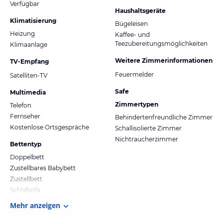
Verfügbar
Haushaltsgeräte
Klimatisierung
Bügeleisen
Heizung
Kaffee- und
Teezubereitungsmöglichkeiten
Klimaanlage
Weitere Zimmerinformationen
TV-Empfang
Feuermelder
Satelliten-TV
Safe
Multimedia
Zimmertypen
Telefon
Fernseher
Behindertenfreundliche Zimmer
Kostenlose Ortsgespräche
Schallisolierte Zimmer
Nichtraucherzimmer
Bettentyp
Doppelbett
Zustellbares Babybett
Zustellbett
Schlafsofa
Mehr anzeigen