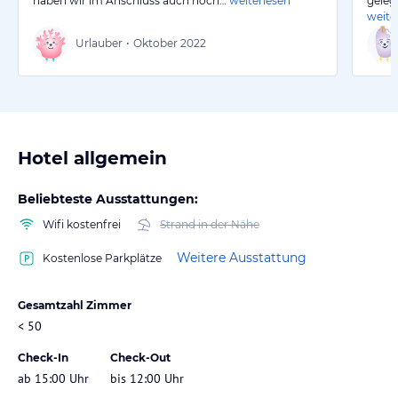
haben wir im Anschluss auch noch…
weiterlesen
geleg
weite
Urlauber
•
Oktober 2022
Hotel allgemein
Beliebteste Ausstattungen:
Wifi kostenfrei
Strand in der Nähe
Weitere Ausstattung
Kostenlose Parkplätze
Gesamtzahl Zimmer
< 50
Check-In
Check-Out
ab 15:00 Uhr
bis 12:00 Uhr