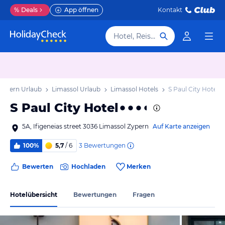
%
Deals
App öffnen
Kontakt
Hotel, Reiseziel
zypern Urlaub
Limassol Urlaub
Limassol Hotels
S Paul City Hotel
S Paul City Hotel
5A, Ifigeneias street 3036 Limassol Zypern
Auf Karte anzeigen
3
Bewertungen
100%
5,7
/ 6
Bewerten
Hochladen
Merken
Hotelübersicht
Bewertungen
Fragen