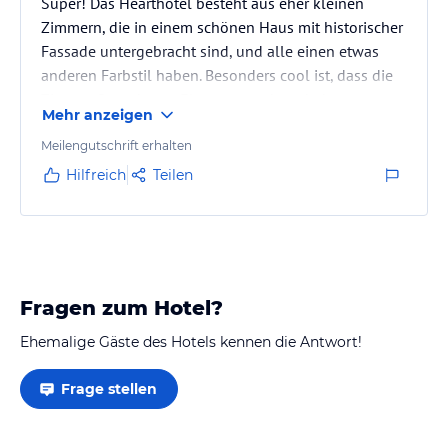
Super! Das Hearthotel besteht aus eher kleinen
Zimmern, die in einem schönen Haus mit historischer
Fassade untergebracht sind, und alle einen etwas
anderen Farbstil haben. Besonders cool ist, dass die
Zimmer Smarthome Elemente verbaut haben: so
Mehr anzeigen
lässt sich das Zimmer per Handy öffnen und per
Konsole steuern (Licht, Klimaanlage etc)
Meilengutschrift erhalten
Hilfreich
Teilen
Die Klimaanlage ging leider bei uns nicht, weshalb
wir ein anderes Zimmer mit Balkon und toller
Aussicht bekamen.
Fragen zum Hotel?
Ehemalige Gäste des Hotels kennen die Antwort!
Frage stellen