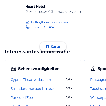
Heart Hotel
12 Zenonos 3040 Limassol Zypern
hello@hearthotels.com
+35725311457
Karte
Interessantes in der Nähe
Sehenswürdigkeiten
Spor
Cyprus Theatre Museum
0,4
km
Strandpromenade Limassol
0,7
km
Tauchsch
Park und Zoo
0,8
km
Wasserpa