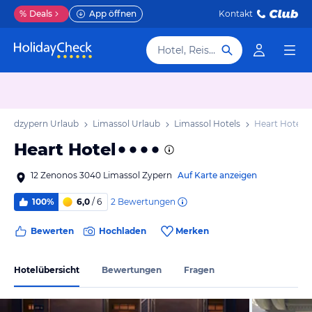
%
Deals
App öffnen
Kontakt
Hotel, Reiseziel
Südzypern Urlaub
Limassol Urlaub
Limassol Hotels
Heart Hotel
Heart Hotel
12 Zenonos 3040 Limassol Zypern
Auf Karte anzeigen
2
Bewertungen
100%
6,0
/ 6
Bewerten
Hochladen
Merken
Hotelübersicht
Bewertungen
Fragen