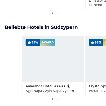
Limassol, 
389m
Beliebte Hotels in Südzypern
99%
99%
AWARD
Amarande Hotel
Agia Napa / Ayia Napa, Zypern
Protaras, 