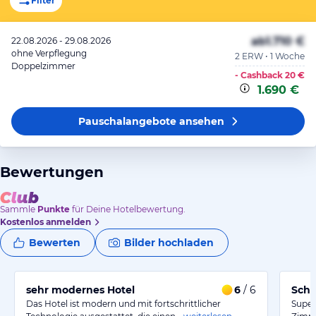
Filter
ab
1.710 €
22.08.2026 - 29.08.2026
ohne Verpflegung
2 ERW • 1 Woche
Doppelzimmer
- Cashback
20 €
1.690 €
Pauschalangebote
ansehen
Bewertungen
Sammle
Punkte
für Deine Hotelbewertung.
Kostenlos anmelden
Bewerten
Bilder hochladen
sehr modernes Hotel
6
/ 6
Schö
Das Hotel ist modern und mit fortschrittlicher
Super