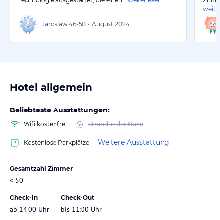
Technologie ausgestattet, die einen…
weiterlesen
Zimme
weite
Jaroslaw
46-50
•
August 2024
Hotel allgemein
Beliebteste Ausstattungen:
Wifi kostenfrei
Strand in der Nähe
Weitere Ausstattung
Kostenlose Parkplätze
Gesamtzahl Zimmer
< 50
Check-In
Check-Out
ab 14:00 Uhr
bis 11:00 Uhr