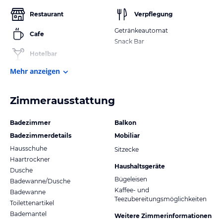
Restaurant
Verpflegung
Getränkeautomat
Cafe
Snack Bar
Hotelbar
Mehr anzeigen
Zimmerausstattung
Badezimmer
Balkon
Badezimmerdetails
Mobiliar
Hausschuhe
Sitzecke
Haartrockner
Haushaltsgeräte
Dusche
Bügeleisen
Badewanne/Dusche
Kaffee- und
Badewanne
Teezubereitungsmöglichkeiten
Toilettenartikel
Bademantel
Weitere Zimmerinformationen