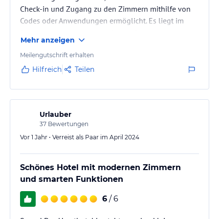
Check-in und Zugang zu den Zimmern mithilfe von
Codes oder Anwendungen ermöglicht. Es liegt im
Stadtzentrum und ist ideal für die Erkundung von
Mehr anzeigen
Limassol. Mein Zimmer war geschmackvoll
eingerichtet, sehr sauber und komfortabel. Die
Meilengutschrift erhalten
Kommunikation mit dem Personal über WhatsApp
Hilfreich
Teilen
funktioniert reibungslos. Die Nachteile sind dünne
Wände und Probleme mit der Schalldämmung, was
mich etwas gestört hat.
Urlauber
37
Bewertungen
Vor 1 Jahr • Verreist als Paar im April 2024
Schönes Hotel mit modernen Zimmern
und smarten Funktionen
6
/ 6