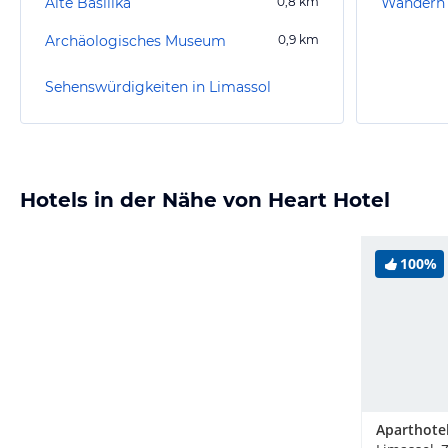
Alte Basilika
0,8
km
Wandern 
Archäologisches Museum
0,9
km
Sehenswürdigkeiten in Limassol
Hotels in der Nähe von Heart Hotel
100%