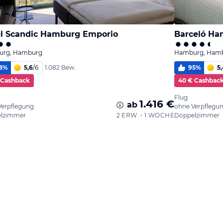
l Scandic Hamburg Emporio
Barceló H
rg, Hamburg
Hamburg, Ham
8
%
5,6
/
6
95
%
5,
1.082 Bew.
 Cashback
40 € Cashbac
Flug
1.416 €
ab
Verpflegung
ohne Verpflegu
lzimmer
2 ERW. • 1 WOCHE
Doppelzimmer