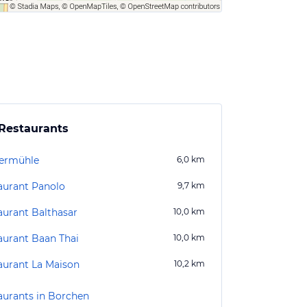
Restaurants
fermühle
6,0
km
aurant Panolo
9,7
km
aurant Balthasar
10,0
km
aurant Baan Thai
10,0
km
aurant La Maison
10,2
km
aurants in Borchen