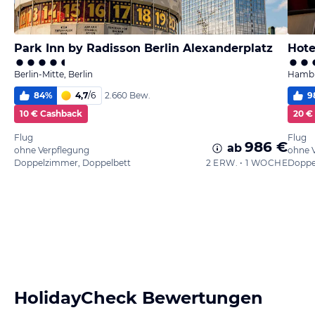
Park Inn by Radisson Berlin Alexanderplatz
Hote
Berlin-Mitte, Berlin
Hambu
84
%
4,7
/
6
9
2.660 Bew.
10 € Cashback
20 €
Flug
Flug
986 €
ab
ohne Verpflegung
ohne 
Doppelzimmer, Doppelbett
2 ERW. • 1 WOCHE
Doppe
HolidayCheck Bewertungen