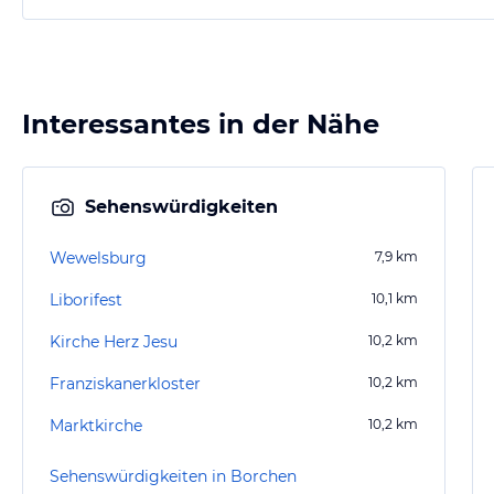
Interessantes in der Nähe
Sehenswürdigkeiten
Wewelsburg
7,9
km
Liborifest
10,1
km
Kirche Herz Jesu
10,2
km
Franziskanerkloster
10,2
km
Marktkirche
10,2
km
Sehenswürdigkeiten in Borchen