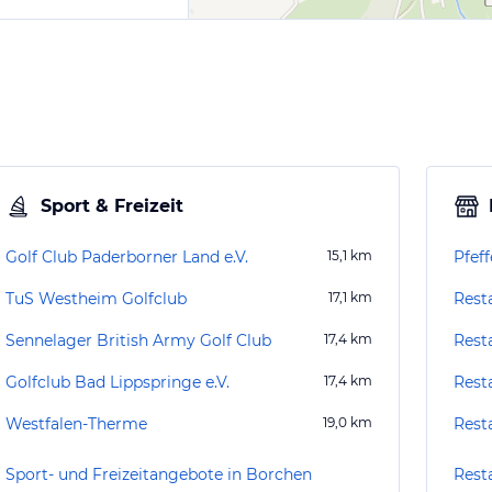
Sport & Freizeit
Golf Club Paderborner Land e.V.
15,1
km
Pfef
TuS Westheim Golfclub
17,1
km
Rest
Sennelager British Army Golf Club
17,4
km
Rest
Golfclub Bad Lippspringe e.V.
17,4
km
Rest
Westfalen-Therme
19,0
km
Rest
Sport- und Freizeitangebote in Borchen
Rest