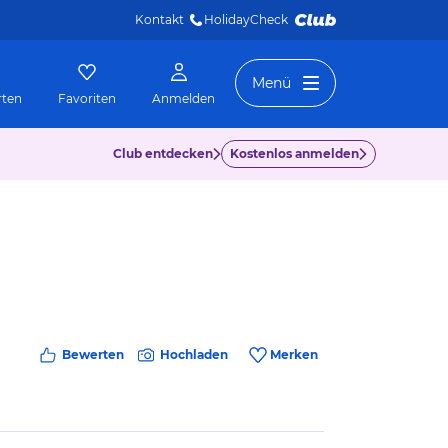
Kontakt
HolidayCheck 
Menü
rten
Favoriten
Anmelden
Club entdecken
Kostenlos anmelden
Bewerten
Hochladen
Merken