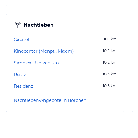
Nachtleben
Capitol
10,1
km
Kinocenter (Monpti, Maxim)
10,2
km
Simplex - Universum
10,2
km
Resi 2
10,3
km
Residenz
10,3
km
Nachtleben-Angebote in Borchen