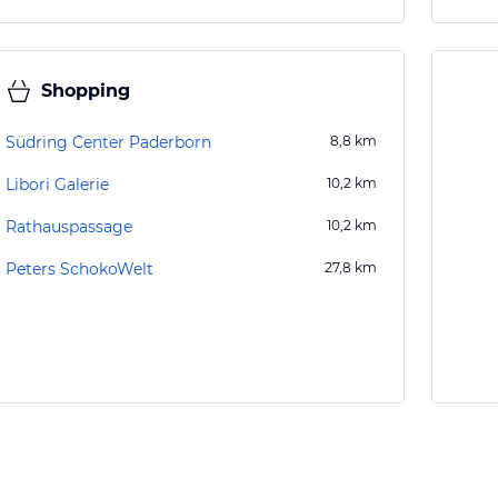
Shopping
Südring Center Paderborn
8,8
km
Libori Galerie
10,2
km
Rathauspassage
10,2
km
Peters SchokoWelt
27,8
km