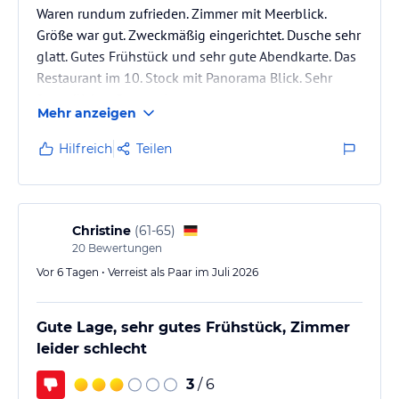
Waren rundum zufrieden. Zimmer mit Meerblick.
Größe war gut. Zweckmäßig eingerichtet. Dusche sehr
glatt. Gutes Frühstück und sehr gute Abendkarte. Das
Restaurant im 10. Stock mit Panorama Blick. Sehr
freundliches Personal
Mehr anzeigen
Schöne Bar wo man den Abend ausklingen lassen
kann.
Hilfreich
Teilen
Christine
(
61-65
)
20
Bewertungen
Vor 6 Tagen • Verreist als Paar im Juli 2026
Gute Lage, sehr gutes Frühstück, Zimmer
leider schlecht
3
/ 6