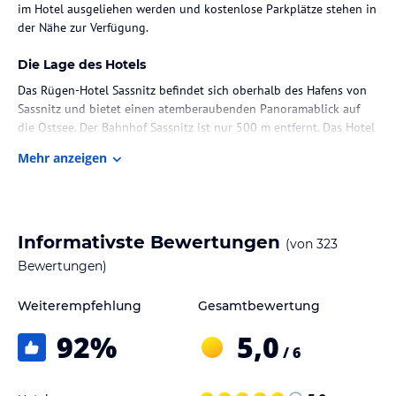
im Hotel ausgeliehen werden und kostenlose Parkplätze stehen in
der Nähe zur Verfügung.
Die Lage des Hotels
Das Rügen-Hotel Sassnitz befindet sich oberhalb des Hafens von
Sassnitz und bietet einen atemberaubenden Panoramablick auf
die Ostsee. Der Bahnhof Sassnitz ist nur 500 m entfernt. Das Hotel
ist der ideale Ausgangspunkt, um die berühmten Klippen im nahe
Mehr anzeigen
gelegenen Nationalpark Jasmund zu erkunden, die Sie bereits
nach einem 10-minütigen Spaziergang erreichen.
Zimmer / Unterbringung im Hotel
Informativste Bewertungen
(von
323
Das 9-stöckige Rügen-Hotel bietet komfortable Zimmer mit Sat-TV
und eigenem Bad. Die meisten Zimmer verfügen über einen
Bewertungen)
Balkon mit Blick auf die Ostsee.
Weiterempfehlung
Gesamtbewertung
Gastronomie im Hotel
92
%
5,0
Im Restaurant Neptun können Sie eine hervorragende Küche und
/ 6
einen exzellenten Service genießen. Das Restaurant bietet auch
eine Terrasse mit Blick auf die längste Seebrücke Europas.