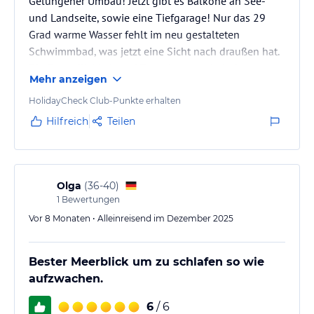
Gelungener Umbau! Jetzt gibt es Balkone an See-
und Landseite, sowie eine Tiefgarage! Nur das 29
Grad warme Wasser fehlt im neu gestalteten
Schwimmbad, was jetzt eine Sicht nach draußen hat.
Die Freundlichkeit und Zuvorkommenheit des
Mehr anzeigen
Personals ist unverändert positiv. Ebenso
hervorzuheben ist das Frühstücksbuffet. Für jeden ist
HolidayCheck Club-Punkte erhalten
etwas dabei und selbst am Samstag um 10 Uhr
Hilfreich
Teilen
hatten wir noch eine große Auswahl und Platz.
Natrürlich kommen wir sehr gern wieder!
Olga
(
36-40
)
1
Bewertungen
Vor 8 Monaten • Alleinreisend im Dezember 2025
Bester Meerblick um zu schlafen so wie
aufzwachen.
6
/ 6