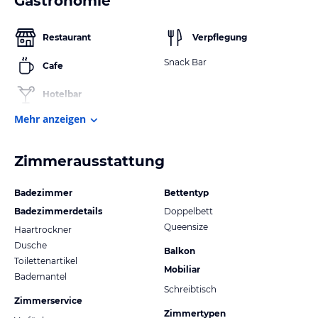
Gastronomie
Restaurant
Verpflegung
Snack Bar
Cafe
Hotelbar
Mehr anzeigen
Zimmerausstattung
Badezimmer
Bettentyp
Badezimmerdetails
Doppelbett
Queensize
Haartrockner
Dusche
Balkon
Toilettenartikel
Mobiliar
Bademantel
Schreibtisch
Zimmerservice
Zimmertypen