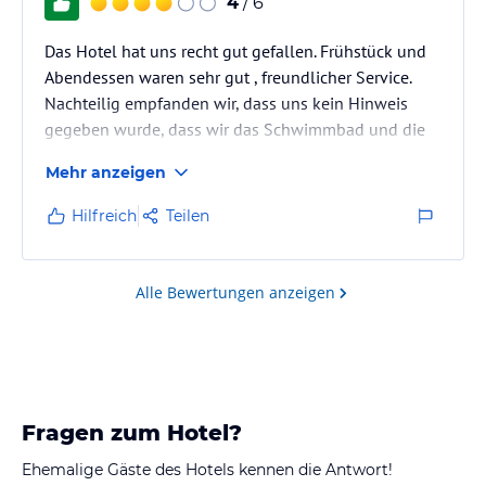
4
/ 6
Das Hotel hat uns recht gut gefallen. Frühstück und
Abendessen waren sehr gut , freundlicher Service.
Nachteilig empfanden wir, dass uns kein Hinweis
gegeben wurde, dass wir das Schwimmbad und die
Sauna zusätzlich bezahlen mussten. Hätten wir das
Mehr anzeigen
gewusst , wäre unsere Wahl hôchsteahtscheinkich
nicht auf dieses Hotel gefallen. Außerdem wurde uns
Hilfreich
Teilen
keine Gästekarte gegeben, aber due Abgaben dafür
wurden natürlich berechnet . Der Job der Rezeption
war also wirklich nicht erfüllt worden, was sehr
Alle Bewertungen anzeigen
schade war
Fragen zum Hotel?
Ehemalige Gäste des Hotels kennen die Antwort!