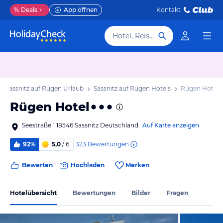
%
Deals
App öffnen
Kontakt
Hotel, Reiseziel
Sassnitz auf Rügen Urlaub
Sassnitz auf Rügen Hotels
Rügen Hotel
Rügen Hotel
Seestraße 1 18546 Sassnitz Deutschland
Auf Karte anzeigen
323
Bewertungen
92%
5,0
/ 6
Bewerten
Hochladen
Merken
Hotelübersicht
Bewertungen
Bilder
Fragen