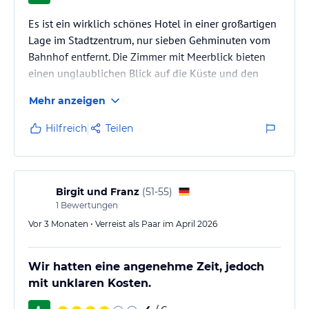
Es ist ein wirklich schönes Hotel in einer großartigen
Lage im Stadtzentrum, nur sieben Gehminuten vom
Bahnhof entfernt. Die Zimmer mit Meerblick bieten
einen unglaublichen Blick auf die Küste und den
Horizont. Das Personal ist freundlich und hilfsbereit.
Mehr anzeigen
Es gibt auch ein fantastisches und reichhaltiges
Frühstück sowie einen gemütlichen Saunabereich.
Hilfreich
Teilen
Birgit und Franz
(
51-55
)
1
Bewertungen
Vor 3 Monaten • Verreist als Paar im April 2026
Wir hatten eine angenehme Zeit, jedoch
mit unklaren Kosten.