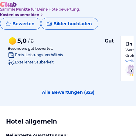
Sammle
Punkte
für Deine Hotelbewertung.
Kostenlos anmelden
Bewerten
Bilder hochladen
5,0
Gut
/ 6
Ein 
Besonders gut bewertet:
Waren
Preis-Leistungs-Verhältnis
Größe
weite
Exzellente Sauberkeit
Alle Bewertungen (
323
)
Hotel allgemein
Beliebteste Ausstattungen: