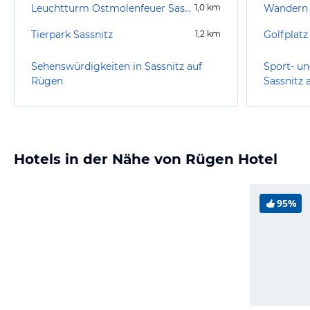
Leuchtturm Ostmolenfeuer Sassnitz
1,0
km
Wandern 
Tierpark Sassnitz
1,2
km
Golfplat
Sehenswürdigkeiten in Sassnitz auf
Sport- un
Rügen
Sassnitz 
Hotels in der Nähe von Rügen Hotel
95%