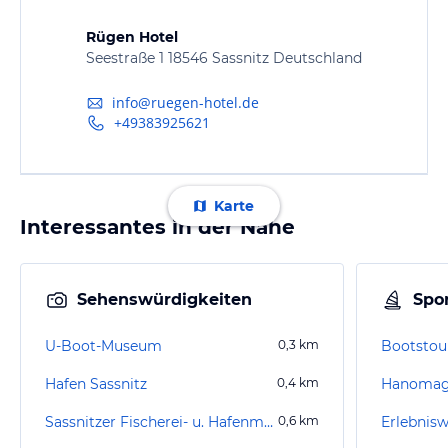
Rügen Hotel
Seestraße 1 18546 Sassnitz Deutschland
info@ruegen-hotel.de
+49383925621
Karte
Interessantes in der Nähe
Sehenswürdigkeiten
Spor
U-Boot-Museum
0,3
km
Hafen Sassnitz
0,4
km
Sassnitzer Fischerei- u. Hafenmuseum
0,6
km
Erlebnis