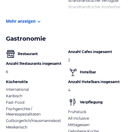
Strandhandtücher verfügbar
Strandhandtücher Kostenfrei
Mehr anzeigen
Gastronomie
Anzahl Cafes insgesamt
Restaurant
2
Anzahl Restaurants insgesamt
6
Hotelbar
Küchenstile
Anzahl Hotelbars insgesamt
International
4
Karibisch
Verpflegung
Fast-Food
Fischgerichte /
Frühstück
Meeresspezialitäten
All Inclusive
Gutbürgerlich/Hausmannskost
Mittagessen
Mexikanisch
Gehobene Küche