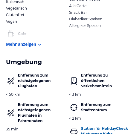
Italienisch
A la Carte
Vegetarisch
Snack Bar
Glutenfrei
Diabetiker Speisen
Vegan
Allergiker Speisen
Cafe
Mehr anzeigen
Umgebung
Entfernung zum
Entfernung zu
nächstgelegenen
öffentlichen
Flughafen
Verkehrsmitteln
< 50 km
< 3 km
Entfernung zum
Entfernung zum
nächstgelegenen
Stadtzentrum
Flughafen in
< 2 km
Fahrminuten
Station für HolidayCheck
35 min
Mietwagen Kuba