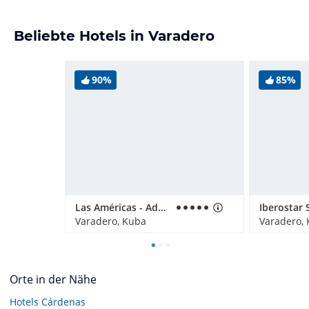
Beliebte Hotels in Varadero
90%
85%
Las Américas - Adults only
Varadero, Kuba
Varadero,
Orte in der Nähe
Hotels
Cárdenas