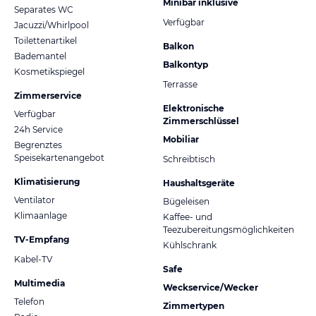
Minibar inklusive
Separates WC
Verfügbar
Jacuzzi/Whirlpool
Toilettenartikel
Balkon
Bademantel
Balkontyp
Kosmetikspiegel
Terrasse
Zimmerservice
Elektronische
Verfügbar
Zimmerschlüssel
24h Service
Mobiliar
Begrenztes
Speisekartenangebot
Schreibtisch
Klimatisierung
Haushaltsgeräte
Ventilator
Bügeleisen
Klimaanlage
Kaffee- und
Teezubereitungsmöglichkeiten
TV-Empfang
Kühlschrank
Kabel-TV
Safe
Multimedia
Weckservice/Wecker
Telefon
Zimmertypen