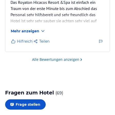
Das Royaton Hicacos Resort &Spa ist einfach ein
Traum von der erste Minute bis zum Abschied das
Personal sehr hilfsbereit und sehr freundlich das
Hotel ist sehr sehr sauber sie achten sehr viel auf
Hygiene vom Essen her sehr wechselhaft und sehr
Mehr anzeigen
lecker 😋 hatte sogar ein großes Problem mit meiner
Kreditkarte ich war hilflos aber wie gesagt habe den
Hilfreich
Teilen
Hotel Director gefragt um Hilfe gebeten das tat er
sofort nach 10 Minuten war ich wieder der
glücklichste Mensch 🥰 ich habe viele aufregende
Alle Bewertungen anzeigen
Ausflüge gemacht .Ich kann…
Fragen zum Hotel
(
69
)
Frage stellen