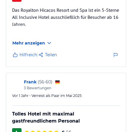
Das Royalton Hicacos Resort und Spa ist ein 5-Sterne
All Inclusive Hotel ausschließlich für Besucher ab 16
Jahren.
Das gut gepflegte Hotel mit direkter Strandlage an
Mehr anzeigen
einem weißen Sandstrand besticht durch das
Hauptgebäude und seine zahlreichen Bungalows,
Hilfreich
Teilen
teilweise bedeckt durch stilvolle Palmendächer.
Durchzogen ist das Hotel Gelände von Wasserbecken,
die Rezeption, Restaurants, Show Bühne, Bars und
Wellnessbereich von einander trennen. Das Tages-
Frank
(
56-60
)
und Abendprogramm sind vollgepackt mit
3
Bewertungen
Animationen, Shows und All…
Vor 1 Jahr • Verreist als Paar im Mai 2025
Tolles Hotel mit maximal
gastfreundlichem Personal