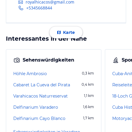
royalhicacos@gmail.com
+5345668844
Karte
Interessantes in der Nähe
Sehenswürdigkeiten
Spor
Höhle Ambrosio
0,3
km
Cuba-Ani
Cabaret La Cueva del Pirata
0,4
km
Reiseleit
Varahicacos Naturreservat
1,1
km
18-Loch G
Delfinarium Varadero
1,6
km
Delfinarium Cayo Blanco
1,7
km
Motoryac
Sehenswürdigkeiten in Varadero