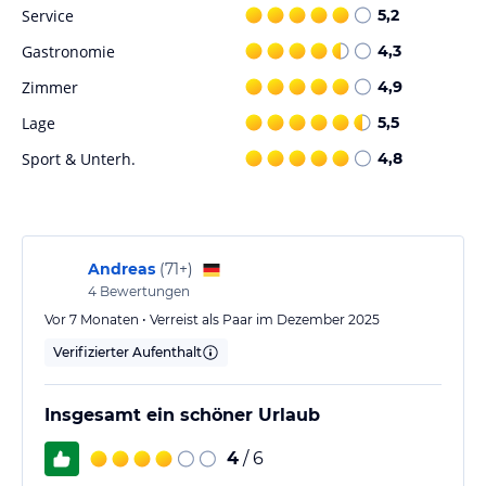
Service
5,2
Hinweis:
Allgemeine und unverbindliche
Hoteliers-/Veranstalter-/Kataloginformationen. Alle Angaben
Gastronomie
4,3
ohne Gewähr und ohne Prüfung durch HolidayCheck. Bitte
lies vor der Buchung die verbindlichen
Angebotsdetails
des
Zimmer
4,9
jeweiligen Veranstalters.
Lage
5,5
Sport & Unterh.
4,8
Andreas
(
71+
)
4
Bewertungen
Vor 7 Monaten • Verreist als Paar im Dezember 2025
Verifizierter Aufenthalt
Insgesamt ein schöner Urlaub
4
/ 6