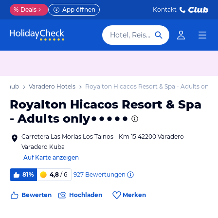
%
Deals
App öffnen
Kontakt
Hotel, Reiseziel
Urlaub
Varadero Hotels
Royalton Hicacos Resort & Spa - Adults only
Royalton Hicacos Resort & Spa
- Adults only
Carretera Las Morlas Los Tainos - Km 15 42200 Varadero
Varadero Kuba
Auf Karte anzeigen
927
Bewertungen
81%
4,8
/ 6
Bewerten
Hochladen
Merken