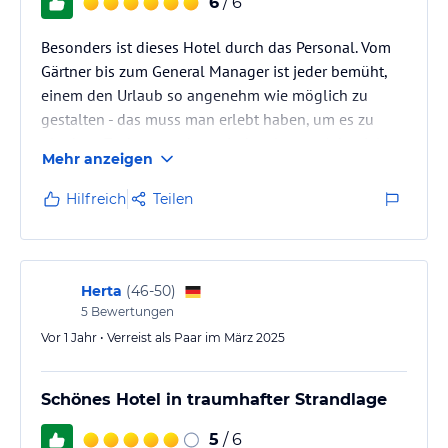
6
/ 6
Besonders ist dieses Hotel durch das Personal. Vom
Gärtner bis zum General Manager ist jeder bemüht,
einem den Urlaub so angenehm wie möglich zu
gestalten - das muss man erlebt haben, um es zu
glauben. Zudem wurden seit dem letzten Jahr viele
Mehr anzeigen
Schönheitsreparaturen in der ganzen Anlage
gemacht, alles ist wertiger geworden.
Hilfreich
Teilen
Herta
(
46-50
)
5
Bewertungen
Vor 1 Jahr • Verreist als Paar im März 2025
Schönes Hotel in traumhafter Strandlage
5
/ 6