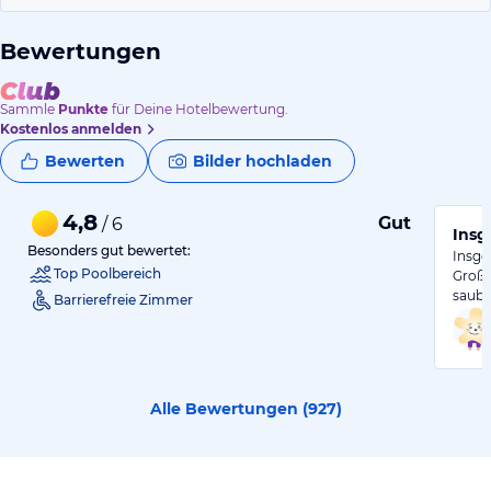
Bewertungen
Sammle
Punkte
für Deine Hotelbewertung.
Kostenlos anmelden
Bewerten
Bilder hochladen
4,8
Gut
/ 6
Insg
Besonders gut bewertet:
Insge
Top Poolbereich
Große
saube
Barrierefreie Zimmer
Alle Bewertungen (
927
)