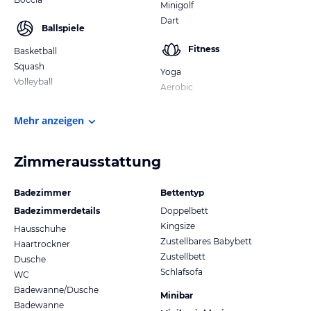
Minigolf
Dart
Ballspiele
Fitness
Basketball
Squash
Yoga
Volleyball
Aerobic
Mehr anzeigen
Zimmerausstattung
Badezimmer
Bettentyp
Badezimmerdetails
Doppelbett
Kingsize
Hausschuhe
Zustellbares Babybett
Haartrockner
Zustellbett
Dusche
Schlafsofa
WC
Badewanne/Dusche
Minibar
Badewanne