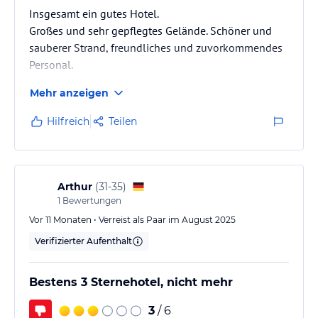
Insgesamt ein gutes Hotel.
Großes und sehr gepflegtes Gelände. Schöner und
sauberer Strand, freundliches und zuvorkommendes
Personal.
Ein besonderes Plus für die Bars.
Mehr anzeigen
Nachteile: sehr oft schmutziges Geschirr, ungeschickt
zubereitete Speisen (aus normalen Produkten!).
Hilfreich
Teilen
Überrascht hat mich das Fehlen von Teelöffeln im
Restaurant, d. h. es gibt sie zwar, aber man muss
ständig danach fragen.
Arthur
(
31-35
)
1
Bewertungen
Vor 11 Monaten • Verreist als Paar im August 2025
Verifizierter Aufenthalt
Bestens 3 Sternehotel, nicht mehr
3
/ 6