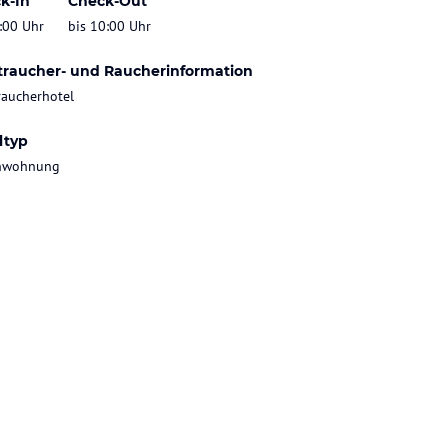
k-In
Check-Out
:00 Uhr
bis 10:00 Uhr
traucher- und Raucherinformation
raucherhotel
ltyp
enwohnung