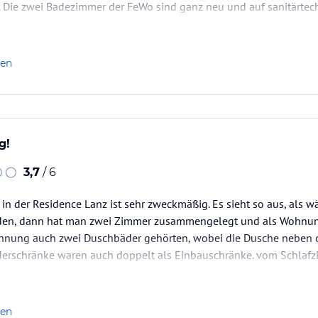
 Die zwei Badezimmer der FeWo sind ganz neu und auf sanitärte
ch ausreichend groß. Die Wohnung ist auf jeden Fall…
len
g!
3,7
/ 6
n der Residence Lanz ist sehr zweckmäßig. Es sieht so aus, als w
en, dann hat man zwei Zimmer zusammengelegt und als Wohnung 
Wohnung auch zwei Duschbäder gehörten, wobei die Dusche neben
iderschränke waren auch doppelt als Einbauschränke. vom Schl
ckter Balkon mit einfacher Möbilierung zu begehen. Die Küchenei
len