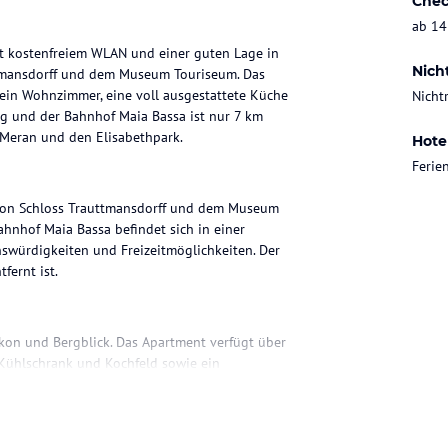
Chec
ab 14
it kostenfreiem WLAN und einer guten Lage in
Nich
tmansdorff und dem Museum Touriseum. Das
 ein Wohnzimmer, eine voll ausgestattete Küche
Nicht
ng und der Bahnhof Maia Bassa ist nur 7 km
 Meran und den Elisabethpark.
Hote
Feri
 von Schloss Trauttmansdorff und dem Museum
ahnhof Maia Bassa befindet sich in einer
swürdigkeiten und Freizeitmöglichkeiten. Der
fernt ist.
kon und Bergblick. Das Apartment verfügt über
 Kühlschrank und Kochfeld sowie ein
Kostenloses WLAN ist ebenfalls verfügbar.