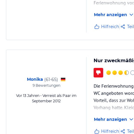
Ferienwohnung vor.
ausgestattet und au
Mehr anzeigen
Hilfreich
Tei
Nur zweckmäßi
Monika
(
61-65
)
Die Ferienwohnung i
9
Bewertungen
WC angeboten word
Vor 13 Jahren • Verreist als Paar im
Vorteil, dass zur 
September 2012
Vorhang hatte. Kle
war ein langgestre
Mehr anzeigen
Hilfreich
Tei