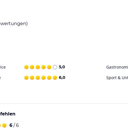
e zur Verfügung, in der Sie Ihre eigenen
egelegenen Restaurants speisen und die lokale
wertungen)
n für sportliche Aktivitäten und
ei Wanderungen oder Radtouren oder besuchen
ohne Gewähr. Bitte lies vor der Buchung die
ice
5,0
Gastronom
e
6,0
Sport & Un
fehlen
6
/ 6