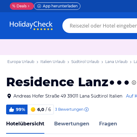
%
Deals
App herunterladen
Europa Urlaub
Italien Urlaub
Südtirol Urlaub
Lana Urlaub
L
Residence Lanz
Andreas Hofer Straße 49 39011 Lana Südtirol Italien
Auf 
99%
6,0
/ 6
3
Bewertungen
Hotelübersicht
Bewertungen
Fragen