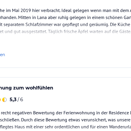
he im Mai 2019 hier verbracht. Ideal gelegen wenn man mit dem 
rhanden. Mitten in Lana aber ruhig gelegen in einem schönen Gart
 separatem Schlafzimmer war gepflegt und geräumig. Die Küche 
et und gut ausgestattet. Täglich frische Äpfel warten auf die Gäst
er die uns mit allen Informationen versorgten. Die Lana-Card für
len
nung zum wohlfühlen
5,3
/ 6
n, recht negativen Bewertung der Ferienwohnung in der Residence
nschließen. Durch diese Bewertung etwas verunsichert, was unsere
pflegtes Haus mit einer sehr ordentlichen und für einen Wanderur