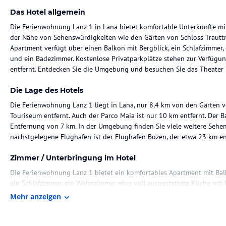
Das Hotel allgemein
Die Ferienwohnung Lanz 1 in Lana bietet komfortable Unterkünfte m
der Nähe von Sehenswürdigkeiten wie den Gärten von Schloss Traut
Apartment verfügt über einen Balkon mit Bergblick, ein Schlafzimmer,
und ein Badezimmer. Kostenlose Privatparkplätze stehen zur Verfügu
entfernt. Entdecken Sie die Umgebung und besuchen Sie das Theater
Die Lage des Hotels
Die Ferienwohnung Lanz 1 liegt in Lana, nur 8,4 km von den Gärten
Touriseum entfernt. Auch der Parco Maia ist nur 10 km entfernt. Der B
Entfernung von 7 km. In der Umgebung finden Sie viele weitere Sehen
nächstgelegene Flughafen ist der Flughafen Bozen, der etwa 23 km ent
Zimmer / Unterbringung im Hotel
Die Ferienwohnung Lanz 1 bietet ein komfortables Apartment mit Bal
ein Schlafzimmer, ein Wohnzimmer, eine voll ausgestattete Küche mit
Badezimmer mit Dusche. Handtücher und Bettwäsche werden gestellt. 
Mehr anzeigen
Gastronomie im Hotel