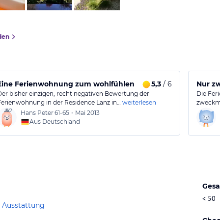
den
Eine Ferienwohnung zum wohlfühlen
5,3
/ 6
Nur z
Der bisher einzigen, recht negativen Bewertung der
Die Fer
Ferienwohnung in der Residence Lanz in…
weiterlesen
zweckmä
Hans Peter
61-65
•
Mai 2013
Aus Deutschland
Gesa
< 50
 Ausstattung