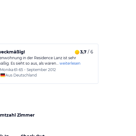
weckmäßig!
3,7
/ 6
ienwohnung in der Residence Lanz ist sehr
ßig. Es sieht so aus, als wären…
weiterlesen
Monika
61-65
•
September 2012
Aus Deutschland
mtzahl Zimmer