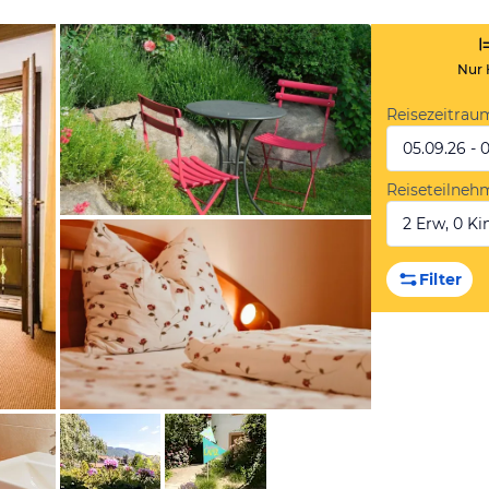
Nur 
Reisezeitrau
05.09.26 - 
Reiseteilneh
2 Erw, 0 Kin
von Booking.com
Filter
von Booking.com