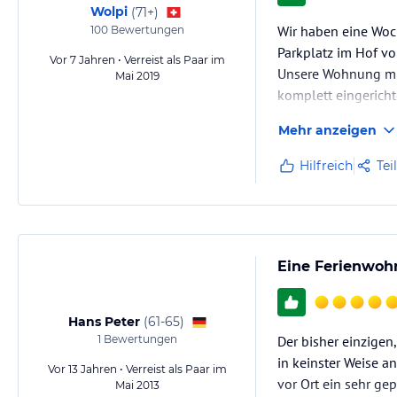
Wolpi
(
71+
)
Wir haben eine Woc
100
Bewertungen
Parkplatz im Hof vo
Vor 7 Jahren • Verreist als Paar im
Unsere Wohnung mit
Mai 2019
komplett eingericht
freundliche Gastgeb
Mehr anzeigen
Hilfreich
Tei
Eine Ferienwoh
Hans Peter
(
61-65
)
1
Bewertungen
Der bisher einzige
in keinster Weise a
Vor 13 Jahren • Verreist als Paar im
vor Ort ein sehr ge
Mai 2013