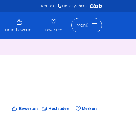
Kontakt
HolidayCheck 
Menü
Hotel bewerten
Favoriten
Bewerten
Hochladen
Merken