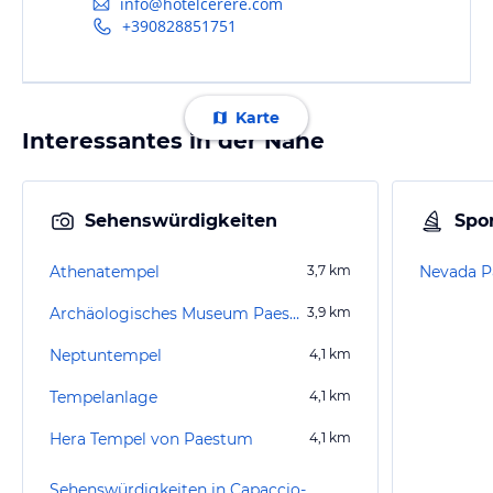
info@hotelcerere.com
+390828851751
Karte
Interessantes in der Nähe
Sehenswürdigkeiten
Spor
Athenatempel
3,7
km
Nevada P
Archäologisches Museum Paestum
3,9
km
Neptuntempel
4,1
km
Tempelanlage
4,1
km
Hera Tempel von Paestum
4,1
km
Sehenswürdigkeiten in Capaccio-