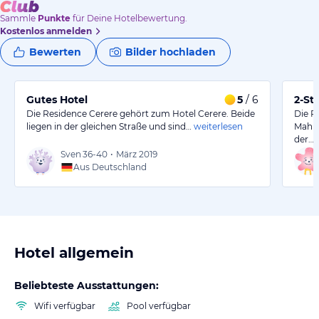
Sammle
Punkte
für Deine Hotelbewertung.
Kostenlos anmelden
Bewerten
Bilder hochladen
Gutes Hotel
5
/ 6
2-St
Die Residence Cerere gehört zum Hotel Cerere. Beide
Die R
liegen in der gleichen Straße und sind…
weiterlesen
Mahlz
der…
Sven
36-40
•
März 2019
Aus Deutschland
Hotel allgemein
Beliebteste Ausstattungen:
Wifi verfügbar
Pool verfügbar