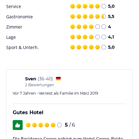
Service
5,0
Gastronomie
5,5
Zimmer
4
Lage
4,1
Sport & Unterh.
5,0
Sven
(
36-40
)
2
Bewertungen
Vor 7 Jahren • Verreist als Familie im März 2019
Gutes Hotel
5
/ 6
Die Residence Cerere gehört zum Hotel Cerere. Beide