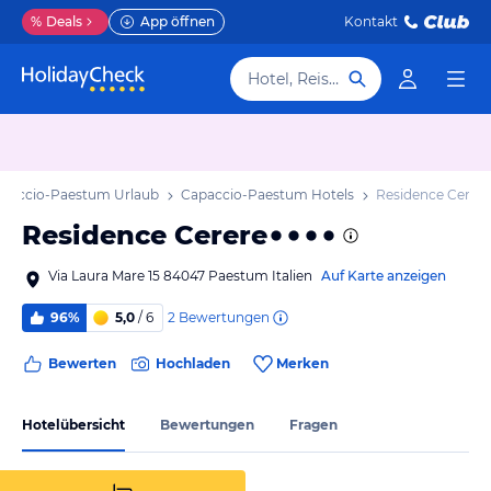
%
Deals
App öffnen
Kontakt
Hotel, Reiseziel
paccio-Paestum Urlaub
Capaccio-Paestum Hotels
Residence Cerere
Residence Cerere
Via Laura Mare 15 84047 Paestum Italien
Auf Karte anzeigen
2
Bewertungen
96%
5,0
/ 6
Bewerten
Hochladen
Merken
Hotelübersicht
Bewertungen
Fragen