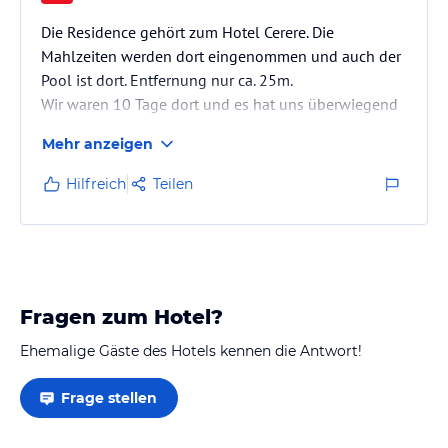
Die Residence gehört zum Hotel Cerere. Die
Mahlzeiten werden dort eingenommen und auch der
Pool ist dort. Entfernung nur ca. 25m.
Wir waren 10 Tage dort und es hat uns überwiegend
gut gefallen. Vor allem der Strand ist klasse:
Mehr anzeigen
glasklares Wasser, sanft abfallender feiner Sand, viel
Platz im hoteleigenen Strandbad und
Hilfreich
Teilen
Liege/Sonnenschirm inklusive. Sogar einen
Shuttleservice gibt es für die nur 300m Fußweg. Auch
das Abendessen war hervorragend, sowohl von der
Qualität der Speisen als auch vom Service.
Insgesamt…
Fragen zum Hotel?
Ehemalige Gäste des Hotels kennen die Antwort!
Frage stellen