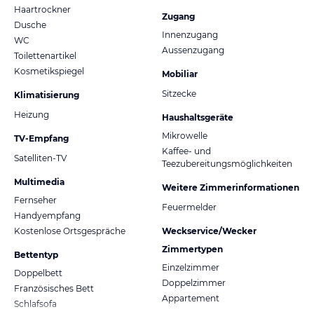
Haartrockner
Zugang
Dusche
Innenzugang
WC
Aussenzugang
Toilettenartikel
Kosmetikspiegel
Mobiliar
Sitzecke
Klimatisierung
Heizung
Haushaltsgeräte
Mikrowelle
TV-Empfang
Kaffee- und
Satelliten-TV
Teezubereitungsmöglichkeiten
Multimedia
Weitere Zimmerinformationen
Fernseher
Feuermelder
Handyempfang
Kostenlose Ortsgespräche
Weckservice/Wecker
Zimmertypen
Bettentyp
Einzelzimmer
Doppelbett
Doppelzimmer
Französisches Bett
Appartement
Schlafsofa