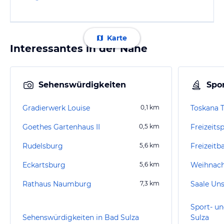
Karte
Interessantes in der Nähe
Sehenswürdigkeiten
Spor
Gradierwerk Louise
0,1
km
Toskana 
Goethes Gartenhaus II
0,5
km
Freizeits
Rudelsburg
5,6
km
Freizeitb
Eckartsburg
5,6
km
Weihnac
Rathaus Naumburg
7,3
km
Saale Uns
Sport- un
Sehenswürdigkeiten in Bad Sulza
Sulza