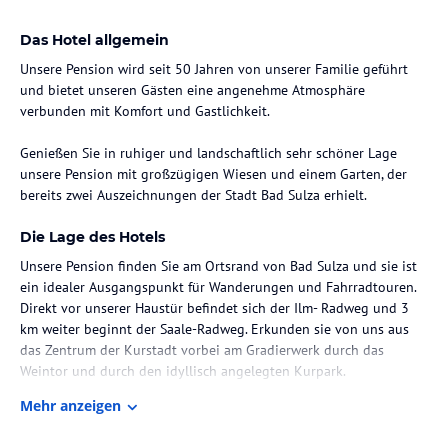
Das Hotel allgemein
Unsere Pension wird seit 50 Jahren von unserer Familie geführt
und bietet unseren Gästen eine angenehme Atmosphäre
verbunden mit Komfort und Gastlichkeit.
Genießen Sie in ruhiger und landschaftlich sehr schöner Lage
unsere Pension mit großzügigen Wiesen und einem Garten, der
bereits zwei Auszeichnungen der Stadt Bad Sulza erhielt.
Die Lage des Hotels
Unsere Pension finden Sie am Ortsrand von Bad Sulza und sie ist
ein idealer Ausgangspunkt für Wanderungen und Fahrradtouren.
Direkt vor unserer Haustür befindet sich der Ilm- Radweg und 3
km weiter beginnt der Saale-Radweg. Erkunden sie von uns aus
das Zentrum der Kurstadt vorbei am Gradierwerk durch das
Weintor und durch den idyllisch angelegten Kurpark.
Mehr anzeigen
Zimmer / Unterbringung im Hotel
Jedes unserer Zimmer ist mit DU/WC, Fön und TV ausgestattet.