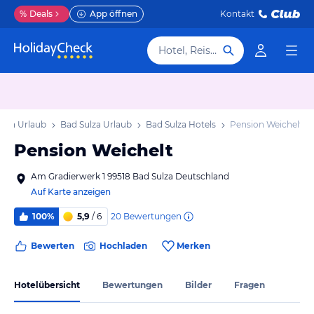
%
Deals
App öffnen
Kontakt
Hotel, Reiseziel
gen Urlaub
Bad Sulza Urlaub
Bad Sulza Hotels
Pension Weichelt
Pension Weichelt
Am Gradierwerk 1 99518 Bad Sulza Deutschland
Auf Karte anzeigen
20
Bewertungen
100%
5,9
/ 6
Bewerten
Hochladen
Merken
Hotelübersicht
Bewertungen
Bilder
Fragen