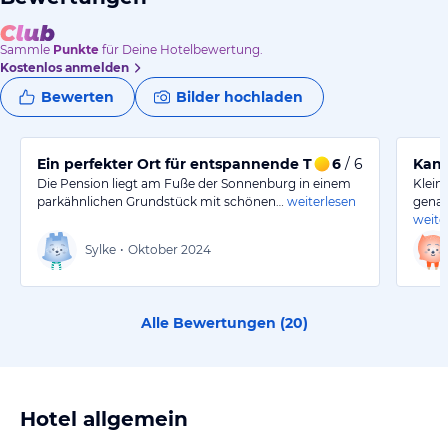
Sammle
Punkte
für Deine Hotelbewertung.
Kostenlos anmelden
Bewerten
Bilder hochladen
Ein perfekter Ort für entspannende Tage und kulturelle
6
/ 6
Kann
Die Pension liegt am Fuße der Sonnenburg in einem
Klein
parkähnlichen Grundstück mit schönen…
weiterlesen
genau
weite
Sylke
•
Oktober 2024
Alle Bewertungen (
20
)
Hotel allgemein