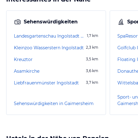
Sehenswürdigkeiten
Spor
Landesgartenschau Ingolstadt 2020
1,7
km
SpaResor
Kleinzoo Wasserstern Ingolstadt
2,3
km
Golfclub 
Kreuztor
3,5
km
Floating 
Asamkirche
3,6
km
Liebfrauenmünster Ingolstadt
3,7
km
Sport- un
Sehenswürdigkeiten in Gaimersheim
Gaimers