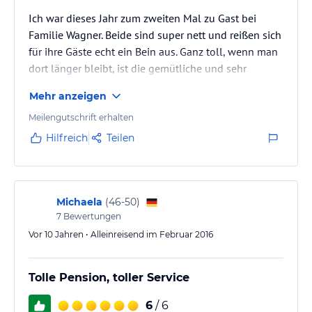
Ich war dieses Jahr zum zweiten Mal zu Gast bei
Familie Wagner. Beide sind super nett und reißen sich
für ihre Gäste echt ein Bein aus. Ganz toll, wenn man
dort länger bleibt, ist die gemütliche und sehr
saubere, hervorragend ausgestattete
Mehr anzeigen
Gemeinschaftsküche, in der man durchaus abends
auch mit einem Bierchen sitzen kann. Man kann das
Meilengutschrift erhalten
Frühstück jedoch auch dazu buchen und wird
Hilfreich
Teilen
überrascht sein, über die große Auswahl am Büffet.
Selbst hier bleiben keine Wünsche offen. Alle Zimmer
sind sehr gepflegt und modern. Mir…
Michaela
(
46-50
)
7
Bewertungen
Vor 10 Jahren • Alleinreisend im Februar 2016
Tolle Pension, toller Service
6
/ 6