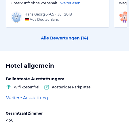
Unterkunft ohne Vorbehalt…
weiterlesen
Wagne
Hans Georg
61-65
•
Juli 2018
Aus Deutschland
Alle Bewertungen (
14
)
Hotel allgemein
Beliebteste Ausstattungen:
Wifi kostenfrei
Kostenlose Parkplätze
Weitere Ausstattung
Gesamtzahl Zimmer
< 50