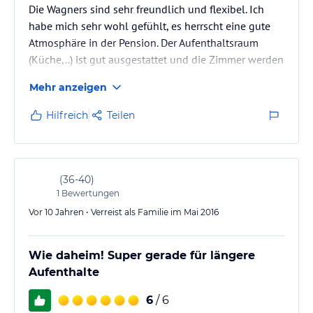
Die Wagners sind sehr freundlich und flexibel. Ich
habe mich sehr wohl gefühlt, es herrscht eine gute
Atmosphäre in der Pension. Der Aufenthaltsraum
(Küche,..) ist gut ausgestattet und die Zimmer werden
ordentlich gereinigt, inkl Handtuchwechsel nach
Mehr anzeigen
Wunsch. Das Frühstück bietet für den geringen Preis
eine gute Auswahl und ist ebenso zu empfehlen.
Hilfreich
Teilen
(
36-40
)
1
Bewertungen
Vor 10 Jahren • Verreist als Familie im Mai 2016
Wie daheim! Super gerade für längere
Aufenthalte
6
/ 6