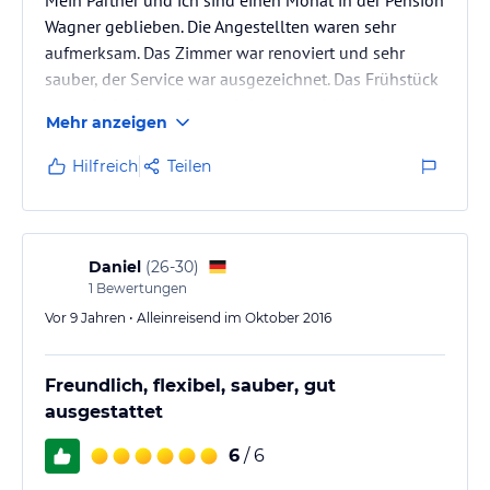
Wagner geblieben. Die Angestellten waren sehr
aufmerksam. Das Zimmer war renoviert und sehr
sauber, der Service war ausgezeichnet. Das Frühstück
war sehr lecker und es gab immer viel Abwechslung.
Mehr anzeigen
Das Wäscheraum war super und der Zugang zu
Fahrrädern war sehr nützlich in der flachen Stadt
Hilfreich
Teilen
Ingolstadt. Die Pension Wagner liegt in der Nähe von
vielen Restaurants und leichten Zugang zum
Zentrum. Der Qualitätspreis der Beziehung könnte
nicht besser sein. Ich würde…
Daniel
(
26-30
)
1
Bewertungen
Vor 9 Jahren • Alleinreisend im Oktober 2016
Freundlich, flexibel, sauber, gut
ausgestattet
6
/ 6