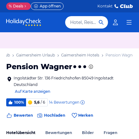
%
Deals
App öffnen
Kontakt
Hotel, Reiseziel
rlaub
Gaimersheim Urlaub
Gaimersheim Hotels
Pension Wagner
Pension Wagner
Ingolstädter Str. 136 Friedrichshofen 85049 Ingolstadt
Deutschland
Auf Karte anzeigen
14
Bewertungen
100%
5,6
/ 6
Bewerten
Hochladen
Merken
Hotelübersicht
Bewertungen
Bilder
Fragen