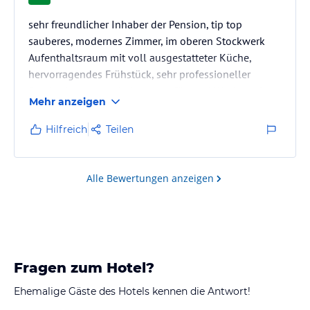
sehr freundlicher Inhaber der Pension, tip top
sauberes, modernes Zimmer, im oberen Stockwerk
Aufenthaltsraum mit voll ausgestatteter Küche,
hervorragendes Frühstück, sehr professioneller
Service insgesamt, habe sogar für zwei Wochen einen
Mehr anzeigen
Fön geliehen bekommen ,da ich meinen vergessen
hatte.
Hilfreich
Teilen
Besonderes Lob an das hilfsbereite und
zuvorkommende Personal
Alle Bewertungen anzeigen
Fragen zum Hotel?
Ehemalige Gäste des Hotels kennen die Antwort!