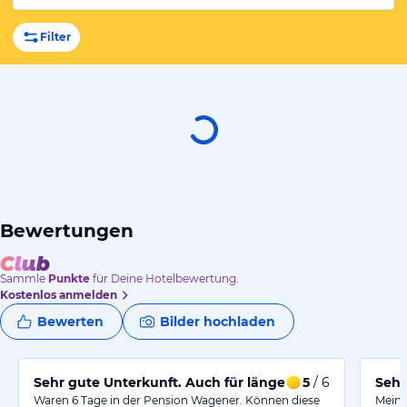
Filter
Bewertungen
Sammle
Punkte
für Deine Hotelbewertung.
Kostenlos anmelden
Bewerten
Bilder hochladen
Sehr gute Unterkunft. Auch für längere Aufenthalte
5
/ 6
Sehr
Waren 6 Tage in der Pension Wagener. Können diese
Mein 