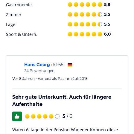
Verleih an Gäste an.
Gastronomie
5,9
Hinweis:
Allgemeine und unverbindliche
Zimmer
5,5
Hoteliers-/Veranstalter-/Kataloginformationen. Alle Angaben
Lage
5,5
ohne Gewähr und ohne Prüfung durch HolidayCheck. Bitte
lies vor der Buchung die verbindlichen
Angebotsdetails
des
Sport & Unterh.
6,0
jeweiligen Veranstalters.
Hans Georg
(
61-65
)
24
Bewertungen
Vor 8 Jahren • Verreist als Paar im Juli 2018
Sehr gute Unterkunft. Auch für längere
Aufenthalte
5
/ 6
Waren 6 Tage in der Pension Wagener. Können diese