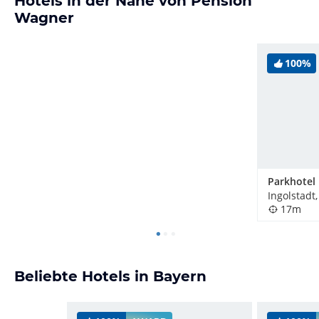
Hotels in der Nähe von Pension
Wagner
100%
Ingolstadt
17m
Beliebte Hotels in Bayern