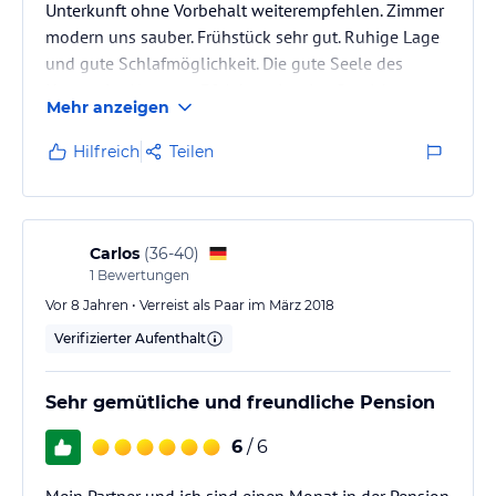
Unterkunft ohne Vorbehalt weiterempfehlen. Zimmer
modern uns sauber. Frühstück sehr gut. Ruhige Lage
und gute Schlafmöglichkeit. Die gute Seele des
Hauses im Alter von 78 Jahren ist eine Bereicherung.
Mehr anzeigen
Selten trifft man solche Menschen in der heutigen
Zeit.
Hilfreich
Teilen
Carlos
(
36-40
)
1
Bewertungen
Vor 8 Jahren • Verreist als Paar im März 2018
Verifizierter Aufenthalt
Sehr gemütliche und freundliche Pension
6
/ 6
Mein Partner und ich sind einen Monat in der Pension