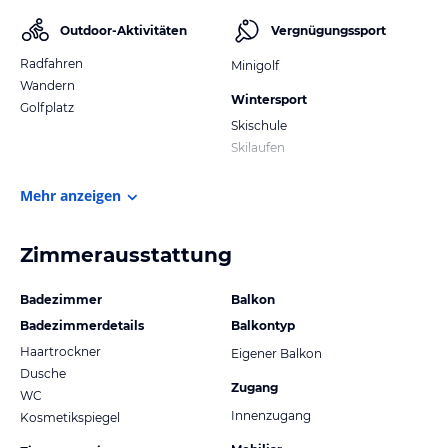
Outdoor-Aktivitäten
Vergnügungssport
Radfahren
Minigolf
Wandern
Wintersport
Golfplatz
Skischule
Skilaufen
Mehr anzeigen
Zimmerausstattung
Badezimmer
Balkon
Badezimmerdetails
Balkontyp
Haartrockner
Eigener Balkon
Dusche
Zugang
WC
Innenzugang
Kosmetikspiegel