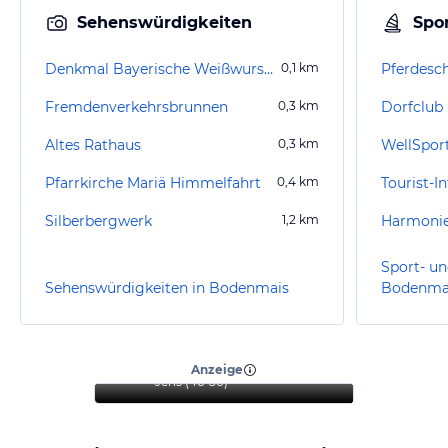
Sehenswürdigkeiten
Spor
Denkmal Bayerische Weißwurstkönigin
0,1
km
Pferdesc
Fremdenverkehrsbrunnen
0,3
km
Dorfclub
Altes Rathaus
0,3
km
WellSpor
Pfarrkirche Mariä Himmelfahrt
0,4
km
Tourist-
Silberbergwerk
1,2
km
Harmonie
Sport- un
Sehenswürdigkeiten in Bodenmais
Bodenma
“
Wunderbarer Aufenthalt
zum Entspannen
”
Anzeige
Jens
(
46-50
)