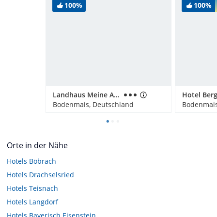
100%
100%
Landhaus Meine Auszeit
Bodenmais, Deutschland
Bodenmais
Orte in der Nähe
Hotels
Böbrach
Hotels
Drachselsried
Hotels
Teisnach
Hotels
Langdorf
Hotels
Bayerisch Eisenstein