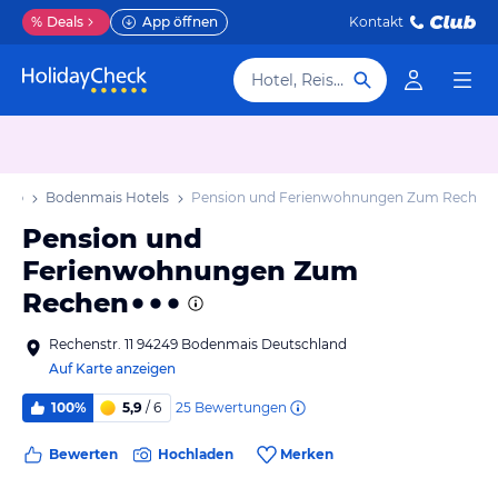
%
Deals
App öffnen
Kontakt
Hotel, Reiseziel
aub
Bodenmais Hotels
Pension und Ferienwohnungen Zum Rechen
Pension und
Ferienwohnungen Zum
Rechen
Rechenstr. 11 94249 Bodenmais Deutschland
Auf Karte anzeigen
25
Bewertungen
100%
5,9
/ 6
Bewerten
Hochladen
Merken