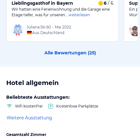
Lieblingsgasthof in Bayern
6
/ 6
Supe
Wir hatten eine Ferienwohnung und die Garage eine
Ein p
Etage tiefer, was für unseren…
weiterlesen
Wünsc
Juliana
56-60
•
Mai 2022
Aus Deutschland
Alle Bewertungen (
25
)
Hotel allgemein
Beliebteste Ausstattungen:
Wifi kostenfrei
Kostenlose Parkplätze
Weitere Ausstattung
Gesamtzahl Zimmer