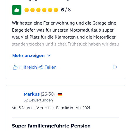
Hoteliers-/Veranstalter-/Kataloginformationen. Alle Angaben
6
/ 6
ohne Gewähr und ohne Prüfung durch HolidayCheck. Bitte
lies vor der Buchung die verbindlichen
Angebotsdetails
des
jeweiligen Veranstalters.
Wir hatten eine Ferienwohnung und die Garage eine
Etage tiefer, was für unseren Motorradurlaub super
war. Viel Platz für die Klamotten und die Motorräder
standen trocken und sicher. Frühstück haben wir dazu
gebucht.
Mehr anzeigen
Hilfreich
Teilen
Markus
(
26-30
)
52
Bewertungen
Vor 5 Jahren • Verreist als Familie im Mai 2021
Super familiengeführte Pension