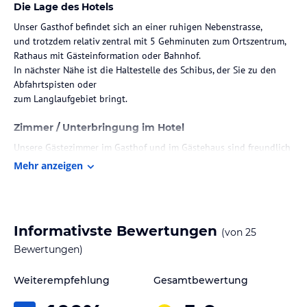
Die Lage des Hotels
Unser Gasthof befindet sich an einer ruhigen Nebenstrasse,
und trotzdem relativ zentral mit 5 Gehminuten zum Ortszentrum,
Rathaus mit Gästeinformation oder Bahnhof.
In nächster Nähe ist die Haltestelle des Schibus, der Sie zu den
Abfahrtspisten oder
zum Langlaufgebiet bringt.
Zimmer / Unterbringung im Hotel
Unsere Gästezimmer im Gasthof und im Gästehaus sind freundlich
und behaglich
Mehr anzeigen
ausgestattet mit Dusche/WC, Radiowecker, Sat-TV(Flachbild), Safe
oder Wertfach
und Balkon. Kostenloser Internetzugang über Wlan.
Neben unseren Doppelzimmern und dem Einzelzimmer stehen
Informativste Bewertungen
(von
25
auch noch zwei sehr schöne Ferienwohnungen zur Verfügung.
Vor dem Gasthof ist ein großer Parkplatz und auch Garagen sind
Bewertungen)
vorhanden.
Weiterempfehlung
Gesamtbewertung
Gastronomie im Hotel