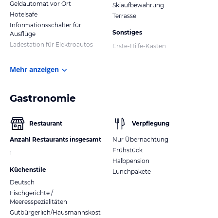
Geldautomat vor Ort
Skiaufbewahrung
Hotelsafe
Terrasse
Informationsschalter für
Sonstiges
Ausflüge
Ladestation für Elektroautos
Erste-Hilfe-Kasten
Mehr anzeigen
Gastronomie
Restaurant
Verpflegung
Anzahl Restaurants insgesamt
Nur Übernachtung
Frühstück
1
Halbpension
Küchenstile
Lunchpakete
Deutsch
Fischgerichte /
Meeresspezialitäten
Gutbürgerlich/Hausmannskost