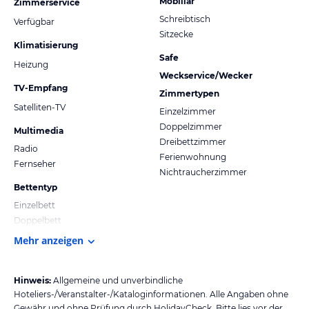
Mobiliar
Zimmerservice
Schreibtisch
Verfügbar
Sitzecke
Klimatisierung
Safe
Heizung
Weckservice/Wecker
TV-Empfang
Zimmertypen
Satelliten-TV
Einzelzimmer
Doppelzimmer
Multimedia
Dreibettzimmer
Radio
Ferienwohnung
Fernseher
Nichtraucherzimmer
Bettentyp
Einzelbett
Doppelbett
Mehr anzeigen
Hinweis:
Allgemeine und unverbindliche
Hoteliers-/Veranstalter-/Kataloginformationen. Alle Angaben ohne
Gewähr und ohne Prüfung durch HolidayCheck. Bitte lies vor der