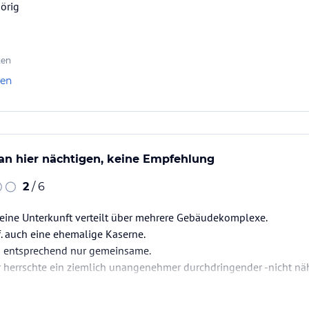
örig
ten
len
an hier nächtigen, keine Empfehlung
2
/ 6
 eine Unterkunft verteilt über mehrere Gebäudekomplexe.
gf. auch eine ehemalige Kaserne.
s entsprechend nur gemeinsame.
herrschte ein ziemlich unangenehmer durchdringender -nicht nähe
waren die Nächte dort gerade so ertragbar.