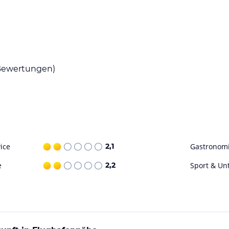
N steht den Gästen kostenlos zur Verfügung.
iche italienische und deutsche Gerichte
n, darunter auch Pizzen. Eine Auswahl an Bieren
ewertungen)
eizeitmöglichkeiten. In der Nähe befinden
en. Auch der nahegelegene Flughafen Berlin-
.
ice
2,1
Gastronom
ohne Gewähr. Bitte lies vor der Buchung die
e
2,2
Sport & Un