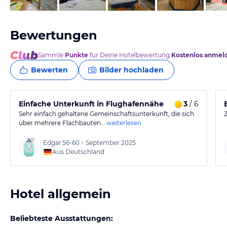
Bewertungen
Sammle
Punkte
für Deine Hotelbewertung.
Kostenlos anmel
Bewerten
Bilder hochladen
Einfache Unterkunft in Flughafennähe
3
/ 6
Sehr einfach gehaltene Gemeinschaftsunterkunft, die sich
über mehrere Flachbauten…
weiterlesen
Edgar
56-60
•
September 2025
Aus Deutschland
Hotel allgemein
Beliebteste Ausstattungen: