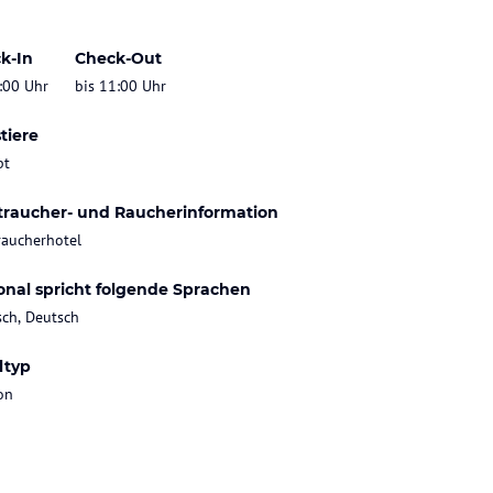
k-In
Check-Out
:00 Uhr
bis 11:00 Uhr
tiere
bt
traucher- und Raucherinformation
raucherhotel
onal spricht folgende Sprachen
sch, Deutsch
ltyp
on