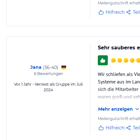
Meilengutschrift erhal
Hilfreich
Tei
Sehr sauberes e
Jana
(
36-40
)
Wir schliefen als V
6
Bewertungen
Systeme aus im Lan
Vor 1 Jahr • Verreist als Gruppe im Juli
sich die Mitarbeite
2024
waren groß und seh
nächtigen
Mehr anzeigen
Meilengutschrift erhal
Hilfreich
Tei