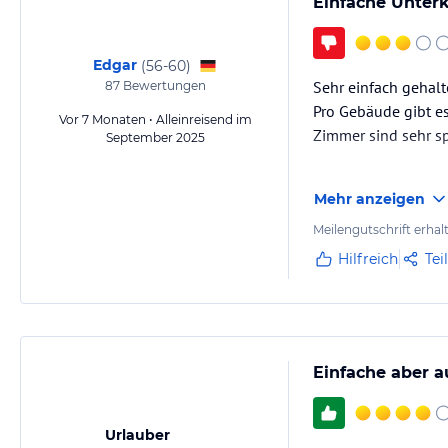
Einfache Unter
Edgar
(
56-60
)
Sehr einfach gehalt
87
Bewertungen
Pro Gebäude gibt es
Vor 7 Monaten • Alleinreisend im
Zimmer sind sehr sp
September 2025
Wenn man vom BER a
Mehr anzeigen
Alternative sein. S
Meilengutschrift erhal
Hilfreich
Tei
Einfache aber 
Urlauber