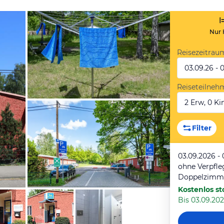
Nur 
Reisezeitrau
03.09.26 - 
Reiseteilneh
2 Erw, 0 Kin
von Expedia
Filter
03.09.2026 -
ohne Verpfl
Doppelzimme
Kostenlos st
Bis 03.09.2026
von Expedia