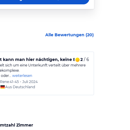
Alle Bewertungen (
20
)
 Nähe Flughafen
t kann man hier nächtigen, keine Empfehlung
2
/ 6
Sehr sauber
elt sich um eine Unterkunft verteilt über mehrere
Wir schliefen a
ekomplexe.
vor einem Url
t oder…
weiterlesen
Rene
41-45
•
Juli 2024
Jana
3
Aus Deutschland
Aus
mtzahl Zimmer