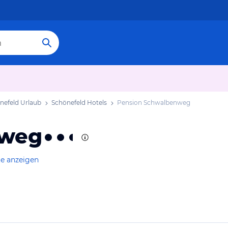
nefeld Urlaub
Schönefeld Hotels
Pension Schwalbenweg
nweg
te anzeigen