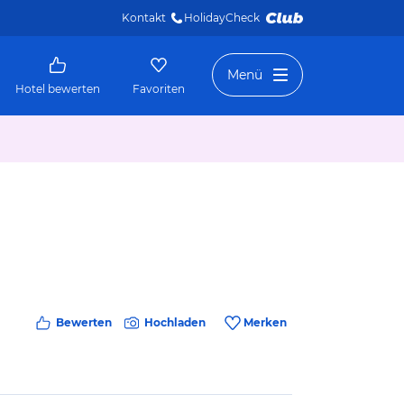
Kontakt
HolidayCheck 
Menü
Hotel bewerten
Favoriten
Bewerten
Hochladen
Merken