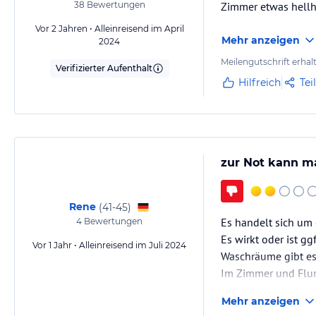
38
Bewertungen
Zimmer etwas hellh
Vor 2 Jahren • Alleinreisend im April
Mehr anzeigen
2024
Meilengutschrift erhal
Verifizierter Aufenthalt
Hilfreich
Tei
zur Not kann m
Rene
(
41-45
)
Es handelt sich um
4
Bewertungen
Es wirkt oder ist g
Vor 1 Jahr • Alleinreisend im Juli 2024
Waschräume gibt e
Im Zimmer und Flur 
zwei Nächte zur EM 
Mehr anzeigen