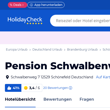
%
Deals
App herunterladen
Europa Urlaub
Deutschland Urlaub
Brandenburg Urlaub
Schö
Pension Schwalbe
Schwalbenweg 7 12529 Schönefeld Deutschland
Auf Kar
41%
3,4
/ 6
20
Bewertungen
Hotelübersicht
Bewertungen
Fragen