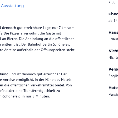
< 50
 Ausstattung
Chec
ab 14
d dennoch gut erreichbare Lage, nur 7 km vom
Haus
́s Die Pizzeria verwöhnt die Gäste mit
 an Bieren. Die Anbindung an die öffentlichen
Erlau
entfernt ist. Der Bahnhof Berlin Schönefeld
te Anreise außerhalb der Öffnungszeiten steht
Nich
Nicht
Pers
bung und ist dennoch gut erreichbar. Der
Engli
e Anreise ermöglicht. In der Nähe des Hotels
n die öffentlichen Verkehrsmittel bietet. Von
Hote
feld, der eine Transfermöglichkeit zu
Pensi
in-Schönefeld in nur 8 Minuten.
r modernen Ausstattung. Jedes Zimmer verfügt