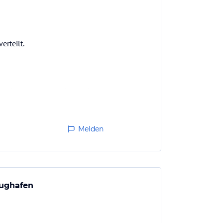
erteilt.
sucht, kann es durchaus eine
Melden
lughafen