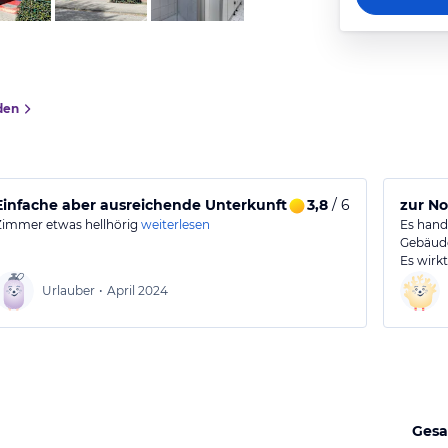
den
Einfache aber ausreichende Unterkunft für Übernachtung in
3,8
/ 6
zur No
Zimmer etwas hellhörig
weiterlesen
Es hand
Gebäud
Es wirk
Urlauber
•
April 2024
Gesa