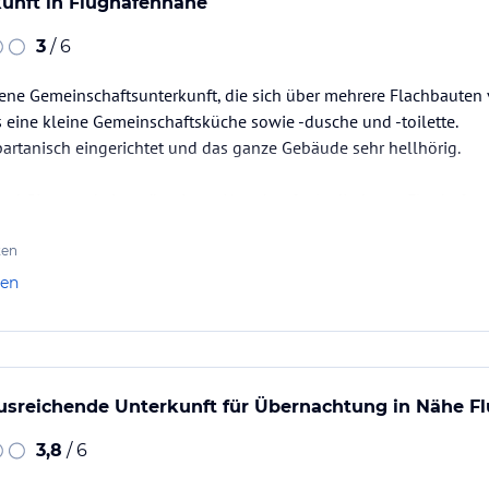
kunft in Flughafennähe
3
/ 6
ene Gemeinschaftsunterkunft, die sich über mehrere Flachbauten v
 eine kleine Gemeinschaftsküche sowie -dusche und -toilette.
artanisch eingerichtet und das ganze Gebäude sehr hellhörig.
bfliegt und eine günstigere Unterkunft als direkt am Flughafen 
-Bahnhof Grünbergallee befindet sich in der Nähe.
ten
len
ausreichende Unterkunft für Übernachtung in Nähe F
3,8
/ 6