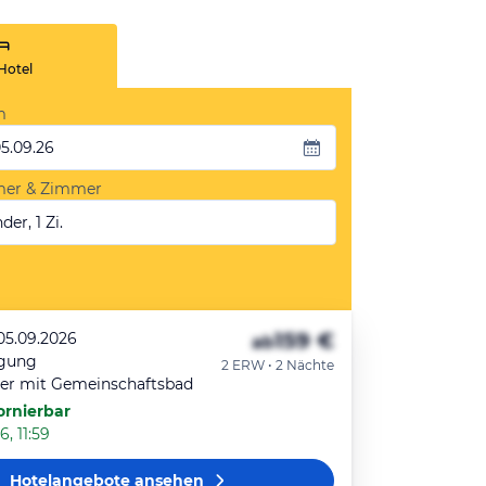
Hotel
m
05.09.26
mer & Zimmer
der, 1 Zi.
159 €
 05.09.2026
ab
egung
2 ERW • 2 Nächte
r mit Gemeinschaftsbad
ornierbar
, 11:59
Hotelangebote
ansehen