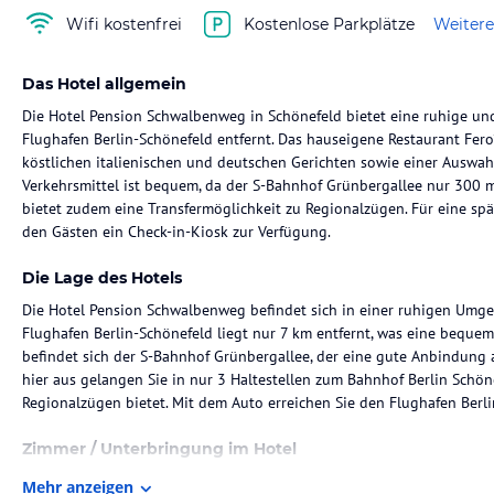
Wifi kostenfrei
Kostenlose Parkplätze
Weitere
Das Hotel allgemein
Die Hotel Pension Schwalbenweg in Schönefeld bietet eine ruhige un
Flughafen Berlin-Schönefeld entfernt. Das hauseigene Restaurant Fero 
köstlichen italienischen und deutschen Gerichten sowie einer Auswahl
Verkehrsmittel ist bequem, da der S-Bahnhof Grünbergallee nur 300 m 
bietet zudem eine Transfermöglichkeit zu Regionalzügen. Für eine spä
den Gästen ein Check-in-Kiosk zur Verfügung.
Die Lage des Hotels
Die Hotel Pension Schwalbenweg befindet sich in einer ruhigen Umge
Flughafen Berlin-Schönefeld liegt nur 7 km entfernt, was eine bequem
befindet sich der S-Bahnhof Grünbergallee, der eine gute Anbindung a
hier aus gelangen Sie in nur 3 Haltestellen zum Bahnhof Berlin Schöne
Regionalzügen bietet. Mit dem Auto erreichen Sie den Flughafen Berl
Zimmer / Unterbringung im Hotel
Die Hotel Pension Schwalbenweg bietet komfortable Zimmer mit eine
Mehr anzeigen