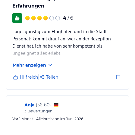
Erfahrungen
4
/ 6
Lage: günstig zum Flughafen und in die Stadt
Personal: kommt drauf an, wer an der Rezeption
Dienst hat. Ich habe von sehr kompetent bis
ungeeignet alles erlebt
Zimmer: gut, teilweise etwas abgewohnt (schmutzige
Mehr anzeigen
Wände, in die Jahre gekommene Dusche)
Hilfreich
Teilen
Anja
(
56-60
)
3
Bewertungen
Vor 1 Monat • Alleinreisend im Juni 2026