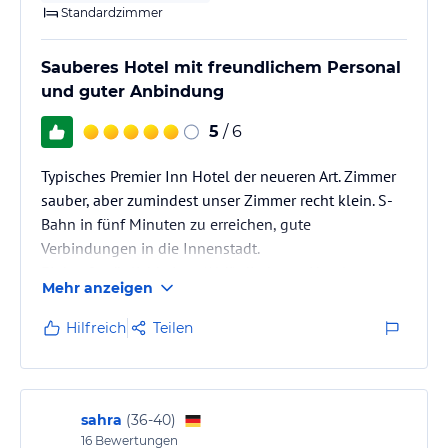
Standardzimmer
Sauberes Hotel mit freundlichem Personal
und guter Anbindung
5
/ 6
Typisches Premier Inn Hotel der neueren Art. Zimmer
sauber, aber zumindest unser Zimmer recht klein. S-
Bahn in fünf Minuten zu erreichen, gute
Verbindungen in die Innenstadt.
Einkaufsmöglichkeiten (Aldi) direkt am Hotel.
Mehr anzeigen
Freundliches zuvorkommendes Personal.
Hilfreich
Teilen
sahra
(
36-40
)
16
Bewertungen