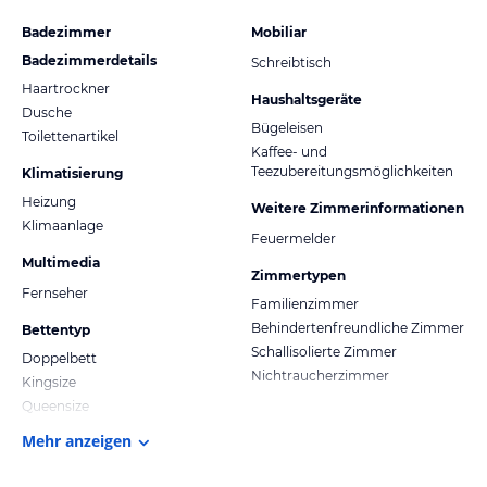
Badezimmer
Mobiliar
Badezimmerdetails
Schreibtisch
Haartrockner
Haushaltsgeräte
Dusche
Bügeleisen
Toilettenartikel
Kaffee- und
Teezubereitungsmöglichkeiten
Klimatisierung
Heizung
Weitere Zimmerinformationen
Klimaanlage
Feuermelder
Multimedia
Zimmertypen
Fernseher
Familienzimmer
Behindertenfreundliche Zimmer
Bettentyp
Schallisolierte Zimmer
Doppelbett
Nichtraucherzimmer
Kingsize
Queensize
Mehr anzeigen