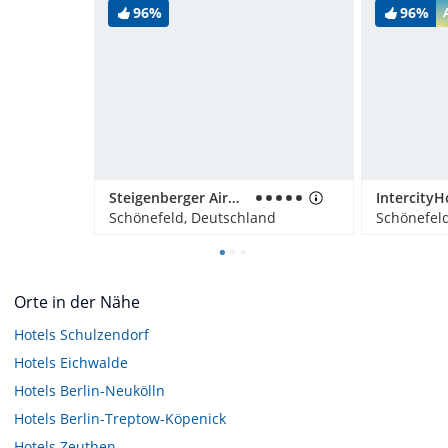
96%
96%
Steigenberger Airport Hotel Berlin
Schönefeld, Deutschland
Schönefel
Orte in der Nähe
Hotels
Schulzendorf
Hotels
Eichwalde
Hotels
Berlin-Neukölln
Hotels
Berlin-Treptow-Köpenick
Hotels
Zeuthen