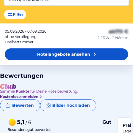
Filter
ab
170 €
05.09.2026 - 07.09.2026
ohne Verpflegung
2 ERW • 2 Nächte
Dreibettzimmer
Hotelangebote
ansehen
Bewertungen
Sammle
Punkte
für Deine Hotelbewertung.
Kostenlos anmelden
Bewerten
Bilder hochladen
5,1
Gut
/ 6
Prak
Besonders gut bewertet:
Lage: