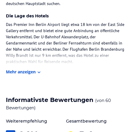
deutschen Hauptstadt suchen.
Die Lage des Hotels
Das Premier Inn Berlin Airport liegt etwa 18 km von der East Side
Gallery entfernt und bietet eine gute Anbindung an öffentliche
Verkehrsmittel. Der U-Bahnhof Alexanderplatz, der
Gendarmenmarkt und der Berliner Fernsehturm sind ebenfalls in
der Nähe und leicht erreichbar. Der Flughafen Berlin Brandenburg
Willy Brandt ist nur 9 km entfernt, was das Hotel zu einer
praktischen Wahl für Reisende macht.
Mehr anzeigen
Zimmer / Unterbringung im Hotel
Die Zimmer im Premier Inn Berlin Airport sind modern und
komfortabel eingerichtet. Sie verfügen über einen Schreibtisch,
einen Flachbild-TV und ein eigenes Badezimmer. Bettwäsche und
Informativste Bewertungen
(von
60
Handtücher sind vorhanden. Klimaanlage sorgt für angenehme
Temperaturen und ein Kleiderschrank bietet ausreichend
Bewertungen)
Stauraum.
Weiterempfehlung
Gesamtbewertung
Gastronomie im Hotel