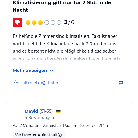
Klimatisierung gilt nur für 2 Std. in der
Nacht
3
/ 6
Es heißt die Zimmer sind klimatisiert, Fakt ist aber
nachts geht die Klimaanlage nach 2 Stunden aus
und es besteht nicht die Möglichkeit diese selber
wieder anzumachen. An den heißen Tagen habe ich
das als sehr unangenehm empfunden. Und ich habe
Mehr anzeigen
das Hotel ja nach dem Kriterium ausgewählt und
bezahlt.
Hilfreich
Teilen
David
(
51-55
)
4
Bewertungen
Vor 7 Monaten • Verreist als Paar im Dezember 2025
Verifizierter Aufenthalt