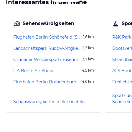
Interessantes in der Nähe
Sehenswürdigkeiten
Spor
Flughafen Berlin-Schönefeld (SXF)
1,6
km
Landschaftspark Rudow-Altglienicke
2,7
km
Bootsver
Grünauer Wassersportmuseum
3,7
km
Strandba
ILA Berlin Air Show
4,5
km
ALS Boot
Flughafen Berlin Brandenburg Willy Brandt (BER)
4,6
km
Freilich
Sport- un
Sehenswürdigkeiten in Schönefeld
Schönefe