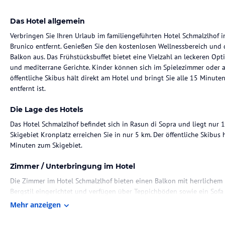
Das Hotel allgemein
Verbringen Sie Ihren Urlaub im familiengeführten Hotel Schmalzlhof 
Brunico entfernt. Genießen Sie den kostenlosen Wellnessbereich un
Balkon aus. Das Frühstücksbuffet bietet eine Vielzahl an leckeren Opt
und mediterrane Gerichte. Kinder können sich im Spielezimmer oder a
öffentliche Skibus hält direkt am Hotel und bringt Sie alle 15 Minute
entfernt ist.
Die Lage des Hotels
Das Hotel Schmalzlhof befindet sich in Rasun di Sopra und liegt nur 
Skigebiet Kronplatz erreichen Sie in nur 5 km. Der öffentliche Skibus 
Minuten zum Skigebiet.
Zimmer / Unterbringung im Hotel
Die Zimmer im Hotel Schmalzlhof bieten einen Balkon mit herrlichem B
Bergstil eingerichtet und verfügen über Teppichböden sowie ein Sofa 
Mehr anzeigen
Gastronomie im Hotel