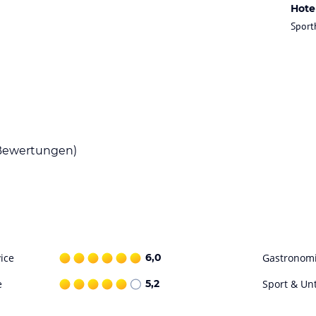
as eine Auswahl an Eiern, Aufschnitt und Müsli
Hote
 im hoteleigenen Restaurant können Sie
Sport
.
einen Spielplatz im Garten für Kinder.
ohne Gewähr. Bitte lies vor der Buchung die
ewertungen)
ice
6,0
Gastronom
e
5,2
Sport & Un