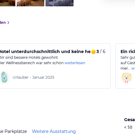
den
Hotel unterdurchschnittlich und keine herzliche Atmosphäre
3
/ 6
Ein ri
Wir sind bessere Hotels gewohnt.
Sehr gut
Der Wellnessbereich war sehr schön
weiterlesen
auf Gäs
Hier…
w
Urlauber
•
Januar 2025
Gesa
< 50
se Parkplätze
Weitere Ausstattung