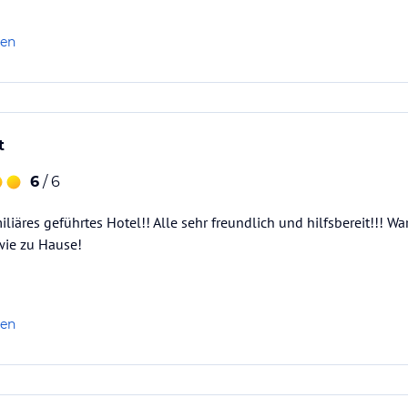
len
t
6
/ 6
iäres geführtes Hotel!! Alle sehr freundlich und hilfsbereit!!! W
wie zu Hause!
len