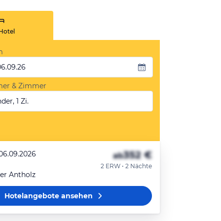
Hotel
m
06.09.26
mer & Zimmer
der, 1 Zi.
352 €
 06.09.2026
ab
2 ERW • 2 Nächte
r Antholz
Hotelangebote
ansehen