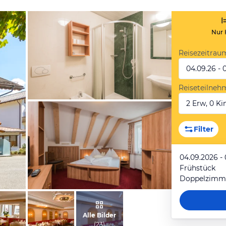
Nur 
Reisezeitrau
04.09.26 - 
Reiseteilneh
2 Erw, 0 Kin
vom Hotelier, Juni 2018
Filter
04.09.2026 -
Frühstück
Doppelzimme
vom Hotelier, Juni 2018
Alle Bilder
(
23
)