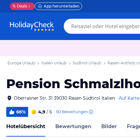
%
Deals
App herunterladen
Europa Urlaub
Italien Urlaub
Südtirol Urlaub
Rasen-Antholz U
Pension Schmalzlho
Oberrasner Str. 31 39030 Rasen Südtirol Italien
Auf Karte
66%
4,9
/ 6
60
Bewertungen
Hotelübersicht
Bewertungen
Bilder
Frag