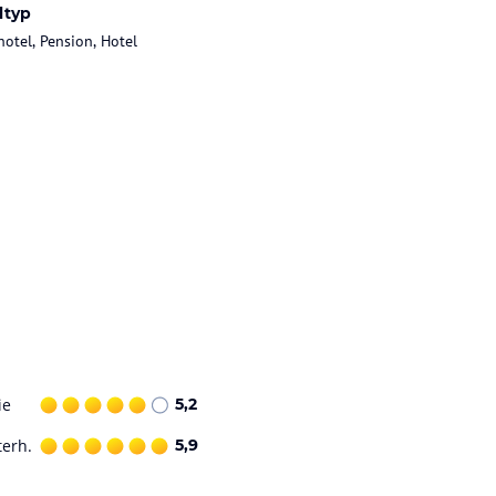
ltyp
hotel, Pension, Hotel
ie
5,2
terh.
5,9