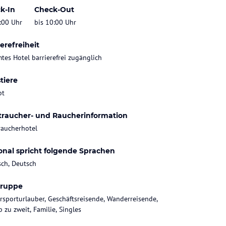
k-In
Check-Out
:00 Uhr
bis 10:00 Uhr
erefreiheit
tes Hotel barrierefrei zugänglich
tiere
bt
traucher- und Raucherinformation
raucherhotel
onal spricht folgende Sprachen
sch, Deutsch
gruppe
rsporturlauber, Geschäftsreisende, Wanderreisende,
 zu zweit, Familie, Singles