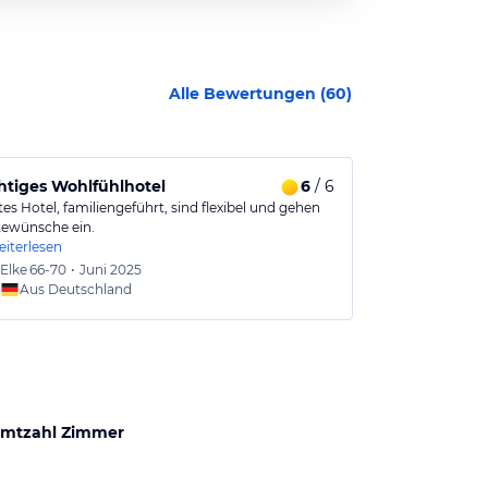
Alle Bewertungen (
60
)
chtiges Wohlfühlhotel
6
/ 6
Wir fühlten
es Hotel, familiengeführt, sind flexibel und gehen
Sehr toller Fam
tewünsche ein.
Wellnessberei
eiterlesen
Elke
66-70
•
Juni 2025
Sonja
6
Aus Deutschland
Aus
mtzahl Zimmer