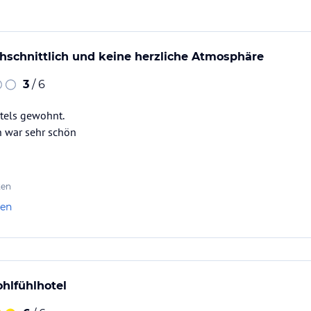
hschnittlich und keine herzliche Atmosphäre
3
/ 6
otels gewohnt.
h war sehr schön
ten
len
ohlfühlhotel