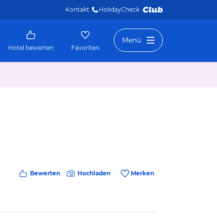
Kontakt
HolidayCheck 
Menü
Hotel bewerten
Favoriten
Bewerten
Hochladen
Merken