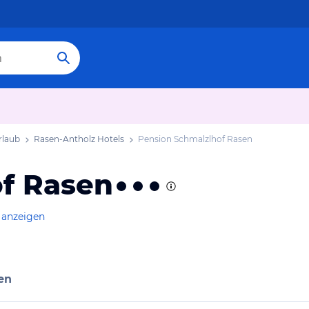
rlaub
Rasen-Antholz Hotels
Pension Schmalzlhof Rasen
f Rasen
 anzeigen
en