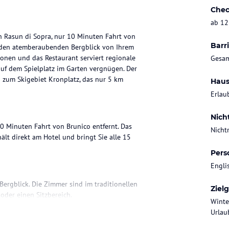
Chec
ab 12
in Rasun di Sopra, nur 10 Minuten Fahrt von
Barri
d den atemberaubenden Bergblick von Ihrem
ionen und das Restaurant serviert regionale
Gesam
uf dem Spielplatz im Garten vergnügen. Der
n zum Skigebiet Kronplatz, das nur 5 km
Haus
Erlau
Nich
10 Minuten Fahrt von Brunico entfernt. Das
Nicht
hält direkt am Hotel und bringt Sie alle 15
Pers
Engli
ergblick. Die Zimmer sind im traditionellen
Ziel
oder einen Sitzbereich.
Winte
Urlaub