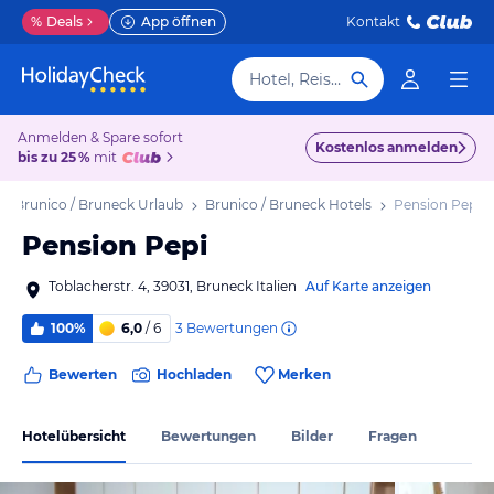
%
Deals
App öffnen
Kontakt
Hotel, Reiseziel
Anmelden & Spare sofort
Kostenlos anmelden
bis zu 25 %
mit
Brunico / Bruneck Urlaub
Brunico / Bruneck Hotels
Pension Pepi
Pension Pepi
Toblacherstr. 4, 39031, Bruneck Italien
Auf Karte anzeigen
3
Bewertungen
100%
6,0
/ 6
Bewerten
Hochladen
Merken
Hotelübersicht
Bewertungen
Bilder
Fragen