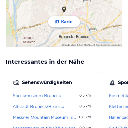
Karte
Interessantes in der Nähe
Sehenswürdigkeiten
Spor
Speckmuseum Bruneck
0,5
km
Altstadt Bruneck/Brunico
0,6
km
Kletterz
Messner Mountain Museum Ripa
0,8
km
Hallenba
0,9
km