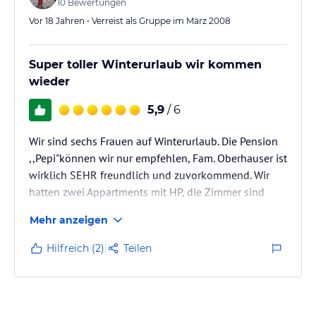
Ob für Fahrradfahrer oder Wintersportler…
10
Bewertungen
Vor 18 Jahren • Verreist als Gruppe im März 2008
Super toller Winterurlaub wir kommen
wieder
5,9
/ 6
Wir sind sechs Frauen auf Winterurlaub. Die Pension
,,Pepi"können wir nur empfehlen, Fam. Oberhauser ist
wirklich SEHR freundlich und zuvorkommend. Wir
hatten zwei Appartments mit HP, die Zimmer sind
sehr großzügig das Essen landestypisch und das zu
Mehr anzeigen
einem fairen Preis.
Wir kommen im nächsten Jahr wieder. Zu empfehlen
Hilfreich (2)
Teilen
ist der Kronplatz mit seine netten Hütten.
Ebenso ist Bruneck einen Bummel wert.