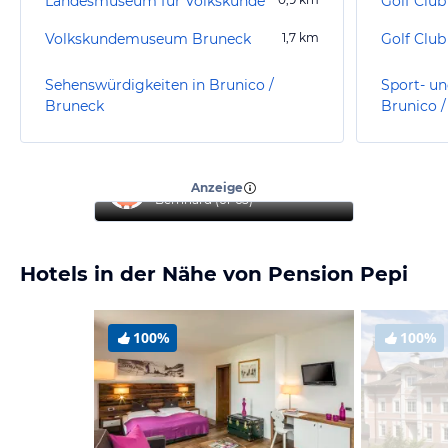
Landesmuseum für Volkskunde
Golf Club
Volkskundemuseum Bruneck
1,7
km
Golf Club
Sehenswürdigkeiten in Brunico /
Sport- un
Bruneck
Brunico 
“
Topurlaub
”
Anzeige
Bernhard
(
61-65
)
Hotels in der Nähe von Pension Pepi
100%
100%