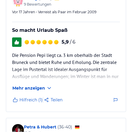
9
Bewertungen
Vor 17 Jahren • Verreist als Paar im Februar 2009
So macht Urlaub Spaß
5,9
/ 6
Die Pension Pepi liegt ca. 3 km oberhalb der Stadt
Bruneck und bietet Ruhe und Erholung. Die zentrale
Lage im Pustertal ist idealer Ausgangspunkt für
Ausflüge und Wanderungen; im Winter ist man in nur
wenigen Autominuten am Kronplatz (dort sind
Mehr anzeigen
kostenlose Parkplätze vorhanden). In dem familiär
geführten Haus kann man sich einfach nur wohl
Hilfreich (1)
Teilen
fühlen, zur Verfügung stehen Zimmer in der Pension
oder ganz neue, komfortable Appartements (mit
Fußbodenheizung im Bad etc.) im Anbau.
Petra & Hubert
(
36-40
)