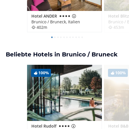
Hotel ANDER
Hotel Blit
Brunico / Bruneck, Italien
Brunico / B
402m
453m
Beliebte Hotels in Brunico / Bruneck
100%
100%
Hotel Rudolf