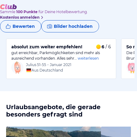
Sammle
100
Punkte
für Deine Hotelbewertung.
Kostenlos anmelden
Bewerten
Bilder hochladen
absolut zum weiter empfehlen!
6
/ 6
So m
gut erreichbar, Parkmöglichkeiten sind mehr als
Die P
ausreichend vorhanden. Alles sehr…
weiterlesen
Brune
Julius
51-55
•
Januar 2021
Aus Deutschland
Urlaubsangebote, die gerade
besonders gefragt sind