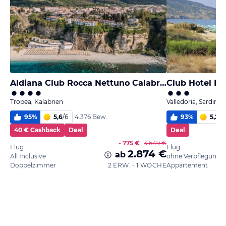
Aldiana Club Rocca Nettuno Calabria
Club Hotel Re
Tropea, Kalabrien
Valledoria, Sardinie
95
%
5,6
/
6
93
%
5,2
/
6
4.376 Bew.
40 € Cashback
Deal
Deal
- 775 €
3.649 €
Flug
Flug
2.874 €
ab
All Inclusive
ohne Verpflegung
Doppelzimmer
2 ERW. • 1 WOCHE
Appartement