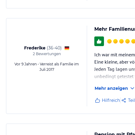
Mehr als 2 Sterne 
Mehr Familienun
Frederike
(
36-40
)
2
Bewertungen
Ich war mit meinem
Eine kleine, aber 
Vor 9 Jahren • Verreist als Familie im
Jeden Tag lagen un
Juli 2017
unbedingt getestet
Ein rundum gelunge
Mehr anzeigen
Kann die schlechten
Wir kommen wieder
Hilfreich
Tei
Pension mit Pf