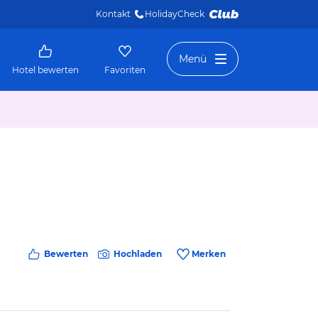
Kontakt
HolidayCheck 
Menü
Hotel bewerten
Favoriten
Bewerten
Hochladen
Merken