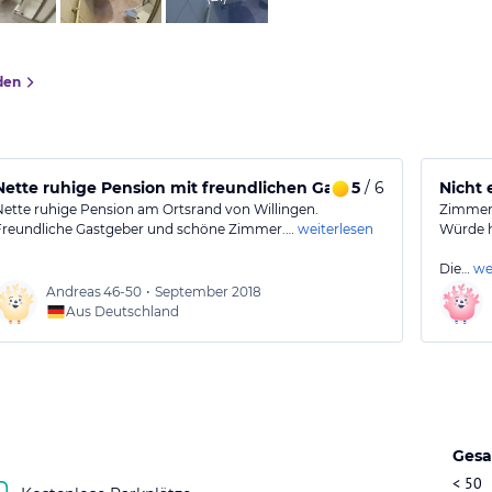
den
l und sauberem Zimmer.
Nette ruhige Pension mit freundlichen Gastgebern
5
/ 6
Nicht
Nette ruhige Pension am Ortsrand von Willingen.
Zimmer 
Freundliche Gastgeber und schöne Zimmer.…
weiterlesen
Würde h
Die…
we
Andreas
46-50
•
September 2018
Aus Deutschland
Gesa
< 50