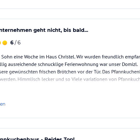
kann man nicht geben
ternehmen geht nicht, bis bald...
6
/ 6
 Sohn eine Woche im Haus Christel. Wir wurden freundlich empfa
völlig ausreichende schnucklige Ferienwohnung war unser Domizl.
sere gewünschten frischen Brötchen vor der Tür. Das Pfannkuche
 werden. Himmlisch lecker und so Viele variationen von Pfannkuc
ner Aufenthalt.
 Bewertungen nicht verstehen, so wie es in den Wald ruft ...!!!
.
len
annkuchenhaus - Beides Top!