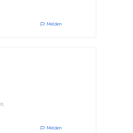
Melden
t.
 teilweise schon angetrocknet.
Melden