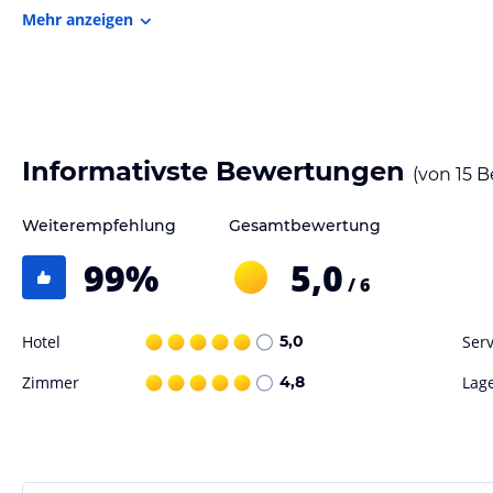
Mehr anzeigen
Zu den weiteren Annehmlichkeiten des Hauses gehört ein Tourenschal
Umgebung sind eine Reihe von Aktivitäten möglich, darunter Skifahr
Die Sommerrodelbahn liegt 2 km vom Haus Christel entfernt.
Sonstige Einrichtungen und Services
Informativste Bewertungen
(von
15
B
Jeden Morgen wird Ihnen ein reichhaltiges Frühstücksbuffet serviert.
Crêpes und Krapfen.
Weiterempfehlung
Gesamtbewertung
WLAN steht im Haus ebenso zur Verfügung wie eine Sauna und eine Te
99
%
5,0
/ 6
Ihr Fahrzeug stellen Sie kostenfrei am Haus ab.
Hotel
5,0
Serv
Hinweis:
Allgemeine und unverbindliche Hoteliers-/Veranstalter-/K
Gewähr und ohne Prüfung durch HolidayCheck. Bitte lies vor der B
Zimmer
4,8
Lag
jeweiligen Veranstalters.