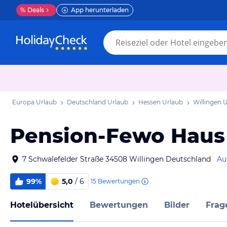
%
Deals
App herunterladen
Europa Urlaub
Deutschland Urlaub
Hessen Urlaub
Willingen 
Pension-Fewo Haus 
7 Schwalefelder Straße 34508 Willingen Deutschland
Au
99%
5,0
/ 6
15
Bewertungen
Hotelübersicht
Bewertungen
Bilder
Frag