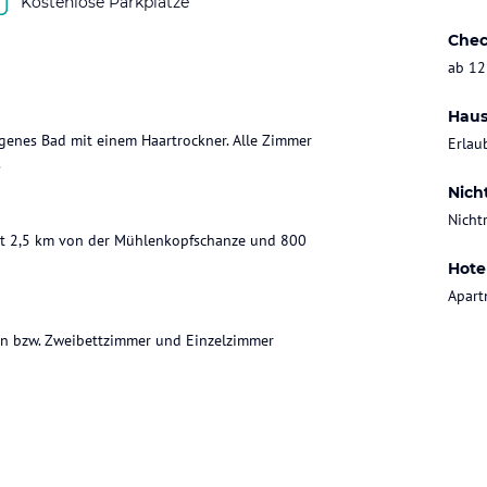
Kostenlose Parkplätze
Chec
ab 12
Haus
igenes Bad mit einem Haartrockner. Alle Zimmer
Erlau
.
Nich
Nicht
 ist 2,5 km von der Mühlenkopfschanze und 800
Hote
Apart
n bzw. Zweibettzimmer und Einzelzimmer