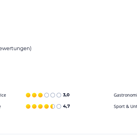
ter. Auf dem Gelände der Unterkunft und in der
en, Radfahren und Wandern.
ewertungen)
 Im hauseigenen Café genießen Sie Waffeln,
rrasse.
ice
3,0
Gastronom
ataloginformationen. Alle Angaben ohne
uchung die verbindlichen
Angebotsdetails
des
e
4,7
Sport & Un