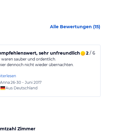
Alle Bewertungen (
15
)
 empfehlenswert, sehr unfreundlich und unbemüht
2
/ 6
Mehr Famili
waren sauber und ordentlich.
Ich war mit me
ier dennoch nicht wieder übernachten.
Wir wurden fr
iterlesen
Anna
26-30
•
Juni 2017
Freder
Aus Deutschland
Aus
mtzahl Zimmer