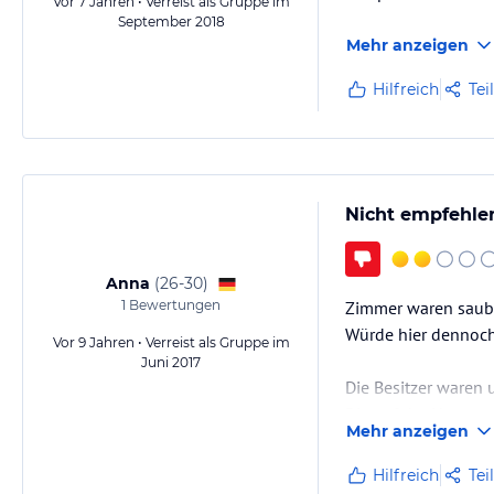
Vor 7 Jahren • Verreist als Gruppe im
September 2018
Mehr anzeigen
Hilfreich
Tei
Nicht empfehle
Anna
(
26-30
)
1
Bewertungen
Zimmer waren saube
Würde hier dennoch
Vor 9 Jahren • Verreist als Gruppe im
Juni 2017
Die Besitzer waren
Die auf der Homepa
Mehr anzeigen
Das Frühstück war o
Hilfreich
Tei