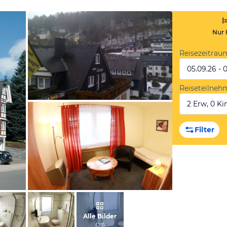
Nur 
Reisezeitrau
05.09.26 - 
Reiseteilneh
2 Erw, 0 Kin
von Vanessa, April 2013
Filter
vom Hotelier, Dezember 2013
Alle Bilder
(
21
)