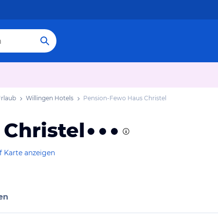
Urlaub
Willingen Hotels
Pension-Fewo Haus Christel
Christel
f Karte anzeigen
en