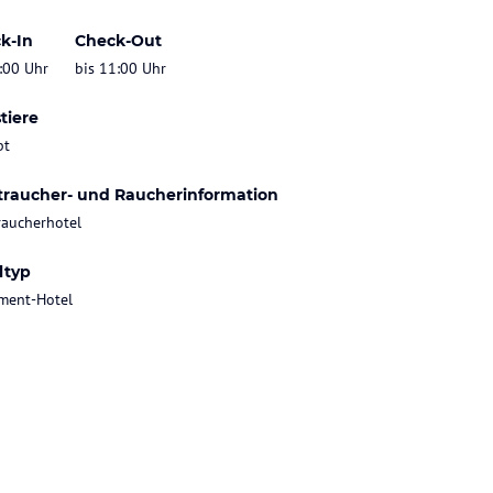
k-In
Check-Out
:00 Uhr
bis 11:00 Uhr
tiere
bt
traucher- und Raucherinformation
raucherhotel
ltyp
ment-Hotel