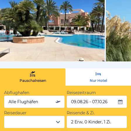
von Dagmar
Pauschalreisen
Nur Hotel
Abflughafen
Reisezeitraum
Alle Flughäfen
09.08.26 - 07.10.26
Reisedauer
Reisende & Zi.
2 Erw, 0 Kinder, 1 Zi.