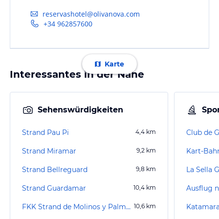
reservashotel@olivanova.com
+34 962857600
Karte
Interessantes in der Nähe
Sehenswürdigkeiten
Spor
Strand Pau Pi
4,4
km
Club de G
Strand Miramar
9,2
km
Kart-Bah
Strand Bellreguard
9,8
km
La Sella G
Strand Guardamar
10,4
km
Ausflug n
FKK Strand de Molinos y Palmeras / Punta Dels Molins
10,6
km