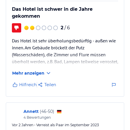
Lagunenpool des Hotels lädt zum Schwimmen und Entspannen
ein. Es gibt auch einen Innenpool und einen Kinderpool für die
Das Hotel ist schwer in die Jahre
kleinen Gäste. Der Wellnessbereich des Hotels bietet gegen
gekommen
Aufpreis verschiedene Wellnessanwendungen wie Massagen und
Schönheitsbehandlungen. Das Hotel verfügt auch über einen
2
/ 6
Tennisplatz, einen Beachvolleyballplatz und einen Golfplatz, der
von Seve Ballesteros entworfen wurde.
Das Hotel ist sehr überholungsbedürftig - außen wie
innen. Am Gebäude bröckelt der Putz
Hinweis:
Verfasst von HolidayCheck mit Hilfe von KI. Alle
(Wasserschäden), die Zimmer und Flure müssen
Angaben ohne Gewähr. Bitte lies vor der Buchung die
überholt werden, z.B. Bad, Lampen teilweise verrostet,
verbindlichen
Angebotsdetails
des jeweiligen Veranstalters.
Abdeckung Klimaanlage hängt schief heraus usw.
Mehr anzeigen
Hilfreich
Teilen
Annett
(
46-50
)
4
Bewertungen
Vor 2 Jahren • Verreist als Paar im September 2023