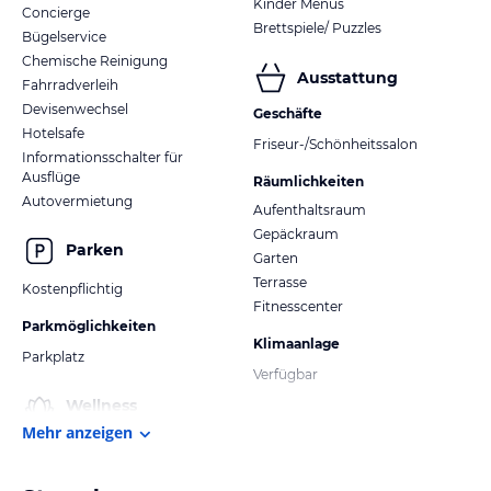
Kinder Menüs
Concierge
Brettspiele/ Puzzles
Bügelservice
Chemische Reinigung
Ausstattung
Fahrradverleih
Devisenwechsel
Geschäfte
Hotelsafe
Friseur-/Schönheitssalon
Informationsschalter für
Ausflüge
Räumlichkeiten
Autovermietung
Aufenthaltsraum
Gepäckraum
Parken
Garten
Terrasse
Kostenpflichtig
Fitnesscenter
Parkmöglichkeiten
Klimaanlage
Parkplatz
Verfügbar
Wellness
Mehr anzeigen