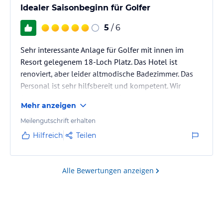
Idealer Saisonbeginn für Golfer
5
/ 6
Sehr interessante Anlage für Golfer mit innen im
Resort gelegenem 18-Loch Platz. Das Hotel ist
renoviert, aber leider altmodische Badezimmer. Das
Personal ist sehr hilfsbereit und kompetent. Wir
fühlten uns wohl und gut aufgehoben, dies trotz der
Mehr anzeigen
bevorstehenden Corona-Krise.
Meilengutschrift erhalten
Hilfreich
Teilen
Alle Bewertungen anzeigen