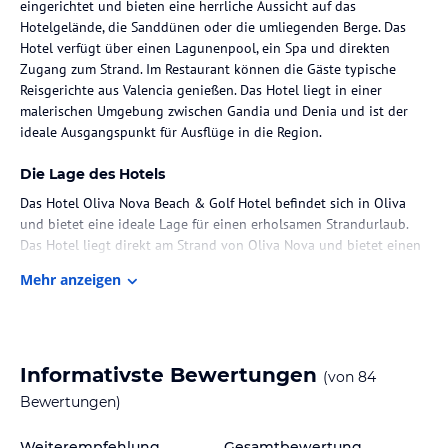
eingerichtet und bieten eine herrliche Aussicht auf das
Hotelgelände, die Sanddünen oder die umliegenden Berge. Das
Hotel verfügt über einen Lagunenpool, ein Spa und direkten
Zugang zum Strand. Im Restaurant können die Gäste typische
Reisgerichte aus Valencia genießen. Das Hotel liegt in einer
malerischen Umgebung zwischen Gandia und Denia und ist der
ideale Ausgangspunkt für Ausflüge in die Region.
Die Lage des Hotels
Das Hotel Oliva Nova Beach & Golf Hotel befindet sich in Oliva
und bietet eine ideale Lage für einen erholsamen Strandurlaub.
Das Hotel liegt direkt am Strand von Oliva Nova und bietet einen
direkten Zugang zum Meer. Die Umgebung ist von Natur und
Mehr anzeigen
Schönheit geprägt und bietet zahlreiche Möglichkeiten für
Aktivitäten im Freien wie Golfen, Tennis, Beachvolleyball und
Reiten. Die Städte Gandia und Denia sind nur eine kurze Autofahrt
entfernt und bieten eine Vielzahl von Sehenswürdigkeiten,
Einkaufsmöglichkeiten und Unterhaltungsmöglichkeiten.
Informativste Bewertungen
(von
84
Bewertungen)
Zimmer / Unterbringung im Hotel
Die Zimmer im Hotel Oliva Nova Beach & Golf Hotel sind
Weiterempfehlung
Gesamtbewertung