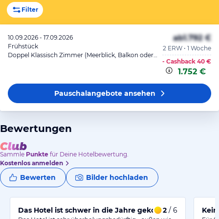
Filter
ab
1.792 €
10.09.2026 - 17.09.2026
Frühstück
2 ERW • 1 Woche
Doppel Klassisch Zimmer (Meerblick, Balkon oder Terrasse)
- Cashback
40 €
1.752 €
Pauschalangebote
ansehen
Bewertungen
Sammle
Punkte
für Deine Hotelbewertung.
Kostenlos anmelden
Bewerten
Bilder hochladen
Das Hotel ist schwer in die Jahre gekommen
2
/ 6
Kein