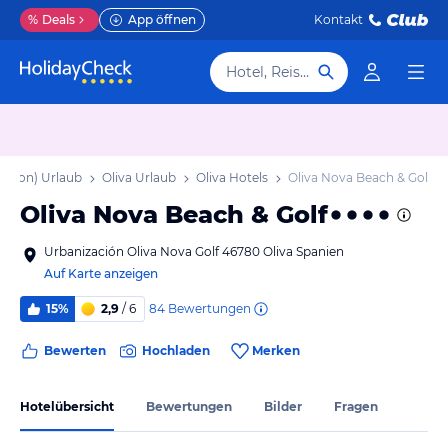
%
Deals
App öffnen
Kontakt
Hotel, Reiseziel
region) Urlaub
Oliva Urlaub
Oliva Hotels
Oliva Nova Beach & Golf
Oliva Nova Beach & Golf
Urbanización Oliva Nova Golf 46780 Oliva Spanien
Auf Karte anzeigen
84
Bewertungen
15%
2,9
/ 6
Bewerten
Hochladen
Merken
Hotelübersicht
Bewertungen
Bilder
Fragen