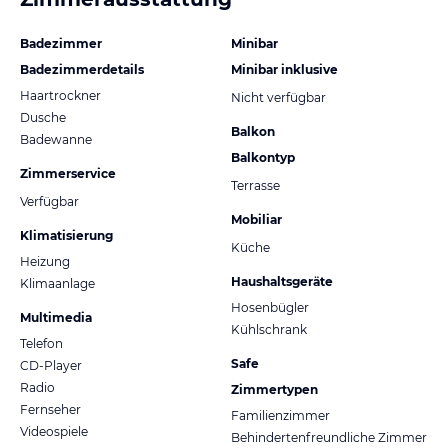
Badezimmer
Minibar
Badezimmerdetails
Minibar inklusive
Haartrockner
Nicht verfügbar
Dusche
Balkon
Badewanne
Balkontyp
Zimmerservice
Terrasse
Verfügbar
Mobiliar
Klimatisierung
Küche
Heizung
Haushaltsgeräte
Klimaanlage
Hosenbügler
Multimedia
Kühlschrank
Telefon
Safe
CD-Player
Radio
Zimmertypen
Fernseher
Familienzimmer
Videospiele
Behindertenfreundliche Zimmer