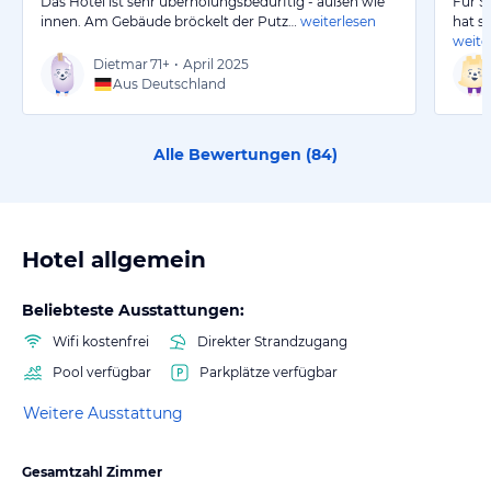
Das Hotel ist sehr überholungsbedürftig - außen wie
Für S
innen. Am Gebäude bröckelt der Putz…
weiterlesen
hat s
weite
Dietmar
71+
•
April 2025
Aus Deutschland
Alle Bewertungen (
84
)
Hotel allgemein
Beliebteste Ausstattungen:
Wifi kostenfrei
Direkter Strandzugang
Pool verfügbar
Parkplätze verfügbar
Weitere Ausstattung
Gesamtzahl Zimmer