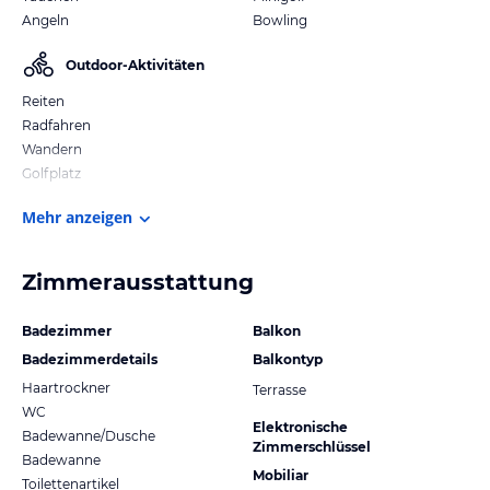
Angeln
Bowling
Outdoor-Aktivitäten
Reiten
Radfahren
Wandern
Golfplatz
Mehr anzeigen
Zimmerausstattung
Badezimmer
Balkon
Badezimmerdetails
Balkontyp
Haartrockner
Terrasse
WC
Elektronische
Badewanne/Dusche
Zimmerschlüssel
Badewanne
Mobiliar
Toilettenartikel