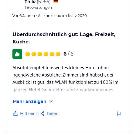
Thilo
(
61-65
)
Das Restaurant Noguera Mar ist der perfekte Ort, um die besten
1
Bewertungen
Paellas von Dénia Strand zu probieren, darunter die hoch
Vor 6 Jahren • Alleinreisend im März 2020
gepriesenen roten Garnelen von Denia.
Sonstige Einrichtungen und Services
Überdurchschnittlich gut: Lage, Freizeit,
Im Hotel Noguera Mar gibt es 20 Wohnräume mit Klimatisierung.
Küche.
Ein kostenfreier Internetzugang ist im Hotel verfügbar. Eine Bar
und ein Gepäckraum sind im Hotel verfügbar. Als Alternative zu
6
/ 6
den Treppen gibt es einen Lift. Die Serviceleistungen enthalten
Wäscheservice, Weckdienst sowie Bügelservice. Profitieren Sie von
Absolut empfehlenswertes kleines Hotel ohne
den kostenlosen Privatparkplätzen der Unterkunft.
irgendwelche Abstriche. Zimmer sind hübsch, der
Ausblick ist gut, das WLAN funktioniert zu 100% im
Hinweis:
Allgemeine und unverbindliche
ganzen Hotel. Sehr nettes und zuvorkommendes
Hoteliers-/Veranstalter-/Kataloginformationen. Alle Angaben
ohne Gewähr und ohne Prüfung durch HolidayCheck. Bitte
Personal. Fantastische Lage am Strand. Die Küche
Mehr anzeigen
lies vor der Buchung die verbindlichen
Angebotsdetails
des
übertrifft die Erwartungen bei Weitem. Alles ist frisch,
jeweiligen Veranstalters.
alles ist liebevoll zubereitet, alles schmeckt. Eine
Hilfreich
Teilen
Woche reicht nicht aus, um das ganze
Frühstücksbuffet zu entdecken. Die Preise sind
moderat. Als Stützpunkthotel für Radtouren ideal