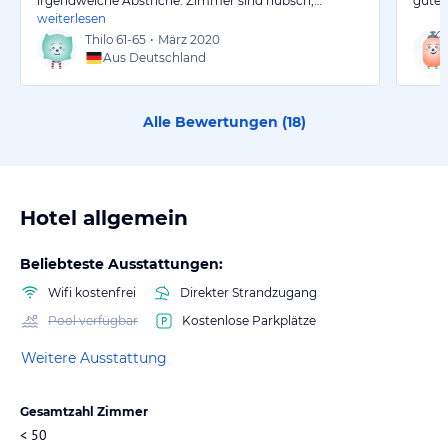
irgendwelche Abstriche. Zimmer sind hübsch,…
guter
weiterlesen
Thilo
61-65
•
März 2020
Aus Deutschland
Alle Bewertungen (
18
)
Hotel allgemein
Beliebteste Ausstattungen:
Wifi kostenfrei
Direkter Strandzugang
Pool verfügbar
Kostenlose Parkplätze
Weitere Ausstattung
Gesamtzahl Zimmer
< 50