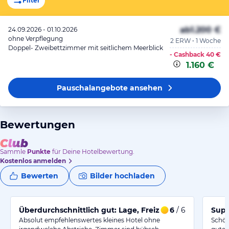
Filter
ab
1.200 €
24.09.2026 - 01.10.2026
ohne Verpflegung
2 ERW • 1 Woche
Doppel- Zweibettzimmer mit seitlichem Meerblick
- Cashback
40 €
1.160 €
Pauschalangebote
ansehen
Bewertungen
Sammle
Punkte
für Deine Hotelbewertung.
Kostenlos anmelden
Bewerten
Bilder hochladen
Überdurchschnittlich gut: Lage, Freizeit, Küche.
6
/ 6
Supe
Absolut empfehlenswertes kleines Hotel ohne
Schön