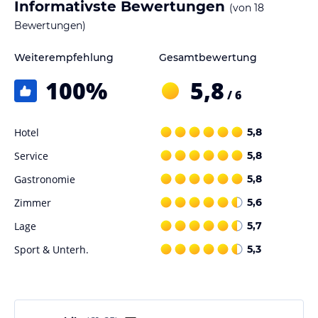
Informativste Bewertungen
(von
18
Im Zimmer gibt es ein Badezimmer. Im privaten Bad finden die
Reisenden einen Haartrockner vor. Ein angenehmer Sitzbereich
Bewertungen)
zählt zur Ausstattung. Die Zimmerausstattung umfasst einen Safe
und einen Schreibtisch. Ein Kühlschrank steht für Sie bereit.
Weiterempfehlung
Gesamtbewertung
Natürlich gehören ein Telefon, ein Radio sowie ein Fernseher zum
100
%
5,8
Inventar.
/ 6
Gastronomie im Hotel
Hotel
5,8
Unsere Küche, unsere Essenz: Paella, rote Garnelen aus Denia und
andere lokale Delikatessen
Service
5,8
Die Küche des Restaurants Noguera Mar, mit mehr als 50 Jahren
Gastronomie
5,8
Geschichte, ist "ein vora mar": Meeresfrüchteprodukte wie die rote
Zimmer
5,6
Garnelen von Dénia und der mediterrane Gemüsegarten, der sich
an jede Jahreszeit anpasst.
Lage
5,7
Sport & Unterh.
5,3
Im Sommer haben wir pelafes, Reis und Meeresfrüchtegerichte wie
rote Garnelen. Abends gegrillter Fisch und Fleisch Steak.
Im Winter, Paella, Reis und traditionelle Speisen.