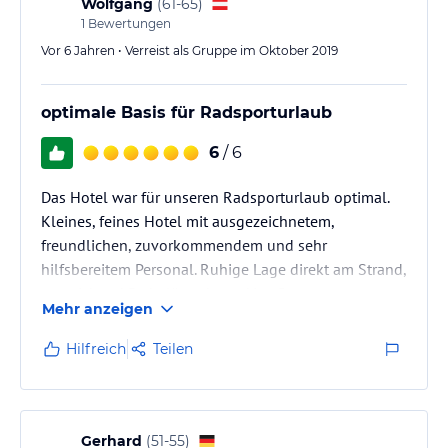
Wolfgang
(
61-65
)
1
Bewertungen
Vor 6 Jahren • Verreist als Gruppe im Oktober 2019
optimale Basis für Radsporturlaub
6
/ 6
Das Hotel war für unseren Radsporturlaub optimal.
Kleines, feines Hotel mit ausgezeichnetem,
freundlichen, zuvorkommendem und sehr
hilfsbereitem Personal. Ruhige Lage direkt am Strand,
ausreichend Parkplätze, beste Verpflegung,
Mehr anzeigen
mediterrane Küche - es blieb kein Wunsch offen
Hilfreich
Teilen
Gerhard
(
51-55
)