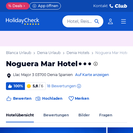
%
Deals
App öffnen
Kontakt
Hotel, Reiseziel
sta Blanca Urlaub
Denia Urlaub
Denia Hotels
Noguera Mar Hotel
Noguera Mar Hotel
Llac Major 3 03700 Denia Spanien
Auf Karte anzeigen
18
Bewertungen
100%
5,8
/ 6
Bewerten
Hochladen
Merken
Hotelübersicht
Bewertungen
Bilder
Fragen