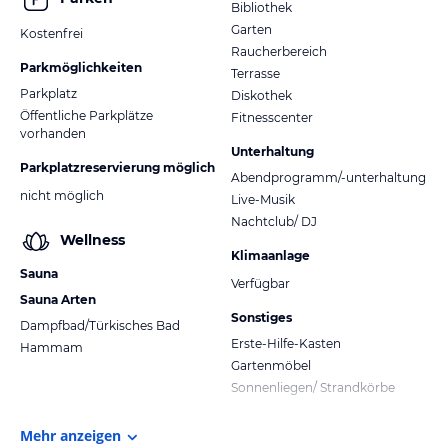
Bibliothek
Garten
Kostenfrei
Raucherbereich
Parkmöglichkeiten
Terrasse
Parkplatz
Diskothek
Öffentliche Parkplätze
Fitnesscenter
vorhanden
Unterhaltung
Parkplatzreservierung möglich
Abendprogramm/-unterhaltung
nicht möglich
Live-Musik
Nachtclub/ DJ
Wellness
Klimaanlage
Sauna
Verfügbar
Sauna Arten
Sonstiges
Dampfbad/Türkisches Bad
Erste-Hilfe-Kasten
Hammam
Gartenmöbel
Sonnenliegen/ Strandkörbe
Mehr anzeigen