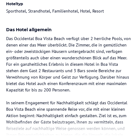
Hoteltyp
Sporthotel, Strandhotel, Familienhotel, Hotel, Resort
Das Hotel allgemein
Das Occidental Boa Vista Beach verfügt über 2 herrliche Pools, von
denen einer das Meer überblickt. Die Zimmer, die in gemütlichen
ein- oder zweistöckigen Häusern untergebracht sind, verfügen
größtenteils auch über einen wunderschönen Blick auf das Meer.
Für ein ganzheitliches Erlebnis in diesem Hotel in Boa Vista
stehen dem Gast 2 Restaurants und 3 Bars sowie Bereiche zur
Verwöhnung von Körper und Geist zur Verfügung. Darüber hinaus
bietet das Hotel auch einen Konferenzraum mit einer maximalen
Kapazität für bis zu 200 Personen.
In seinem Engagement für Nachhaltigkeit schlägt das Occidental
Boa Vista Beach eine spannende Reise vor, die mit einer kleinen
Aktion beginnt: Nachhaltigkeit einfach gestalten. Ziel ist es, zum
Wohlbefinden der Gäste beizutragen, ihnen zu vermitteln, dass
Reiseziele auf nachhaltige Weise genossen werden können, und
ihnen Reisemöglichkeiten zu bieten, die die Umwelt, die lokale