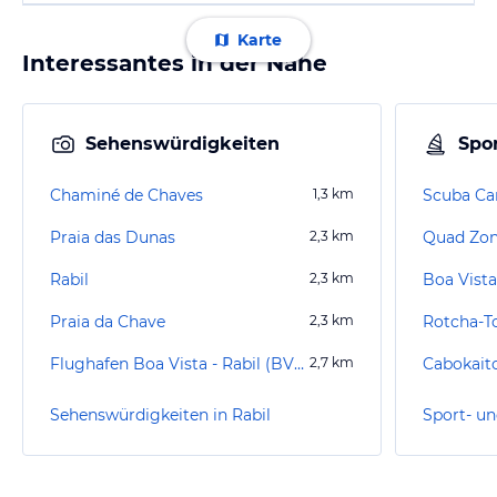
Karte
Interessantes in der Nähe
Sehenswürdigkeiten
Spor
Chaminé de Chaves
1,3
km
Scuba Ca
Praia das Dunas
2,3
km
Quad Zo
Rabil
2,3
km
Boa Vista
Praia da Chave
2,3
km
Rotcha-T
Flughafen Boa Vista - Rabil (BVC)
2,7
km
Cabokait
Sehenswürdigkeiten in Rabil
Sport- un