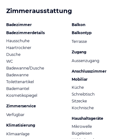
Zimmerausstattung
Badezimmer
Balkon
Badezimmerdetails
Balkontyp
Hausschuhe
Terrasse
Haartrockner
Zugang
Dusche
Aussenzugang
WC
Badewanne/Dusche
Anschlusszimmer
Badewanne
Mobiliar
Toilettenartikel
Küche
Bademantel
Schreibtisch
Kosmetikspiegel
Sitzecke
Zimmerservice
Kochnische
Verfügbar
Haushaltsgeräte
Klimatisierung
Mikrowelle
Bügeleisen
Klimaanlage