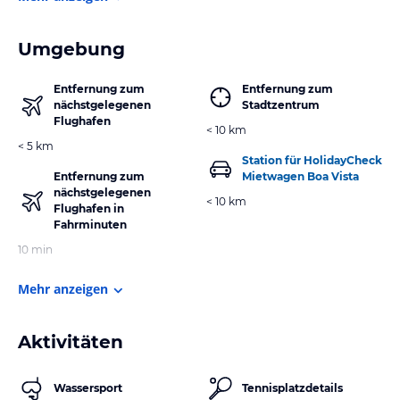
Umgebung
Entfernung zum
Entfernung zum
nächstgelegenen
Stadtzentrum
Flughafen
< 10 km
< 5 km
Station für HolidayCheck
Entfernung zum
Mietwagen Boa Vista
nächstgelegenen
< 10 km
Flughafen in
Fahrminuten
10 min
Mehr anzeigen
Aktivitäten
Wassersport
Tennisplatzdetails