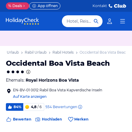
%
Deals
App öffnen
Kontakt
Hotel, Reiseziel
land Urlaub
Rabil Urlaub
Rabil Hotels
Occidental Boa Vista Beach
Occidental Boa Vista Beach
Ehemals:
Royal Horizons Boa Vista
EN-BV-01 0012 Rabil Boa Vista Kapverdische Inseln
Auf Karte anzeigen
934
Bewertungen
84%
4,8
/ 6
Bewerten
Hochladen
Merken