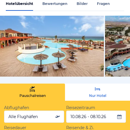
Hotelübersicht
Bewertungen
Bilder
Fragen
vom Hotelie
Pauschalreisen
Nur Hotel
Abflughafen
Reisezeitraum
Alle Flughäfen
10.08.26 - 08.10.26
Reisedauer
Reisende & Zi.