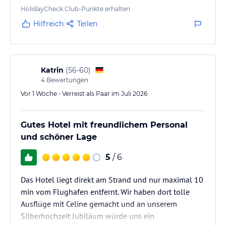
bietet es ein umfangreiches Unterhaltungsprogramm für Kinder,
Klimaanlage funktioniert sehr gut und leise.
HolidayCheck Club-Punkte erhalten
Jugendliche und Erwachsene sowie Aktivitäten im Freien.
Negativ: Das gesamte Bad ist total ab geranzt: der
Hilfreich
Teilen
Gästen stehen im Hotel 2 herrliche Pools zur Verfügung. Der
Klodeckel zu klein und lose!; in den Fugen weiße
Hauptpool zeichnet sich durch seine einzigartige Form aus und
Paste grob über schwarz gewordene Fugen
blickt direkt auf das Meer, so dass Gäste den Sonnenuntergang
geschmiert; Wanne gelbe…
vom Wasser aus bewundern können.
Katrin
(
56-60
)
Hinweis:
4
Bewertungen
Allgemeine und unverbindliche
Hoteliers-/Veranstalter-/Kataloginformationen. Alle Angaben
Vor 1 Woche • Verreist als Paar im Juli 2026
ohne Gewähr und ohne Prüfung durch HolidayCheck. Bitte
lies vor der Buchung die verbindlichen
Angebotsdetails
des
jeweiligen Veranstalters.
Gutes Hotel mit freundlichem Personal
und schöner Lage
5
/ 6
Das Hotel liegt direkt am Strand und nur maximal 10
min vom Flughafen entfernt. Wir haben dort tolle
Ausflüge mit Celine gemacht und an unserem
Silberhochzeit Jubiläum würde uns ein