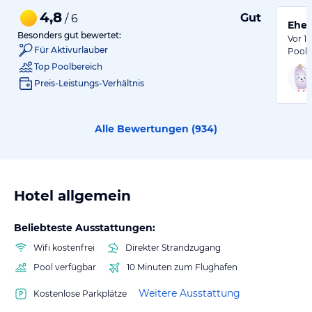
4,8
Gut
/ 6
Ehem
Besonders gut bewertet:
Vor 1
Für Aktivurlauber
Pool:
Top Poolbereich
Preis-Leistungs-Verhältnis
Alle Bewertungen (
934
)
Hotel allgemein
Beliebteste Ausstattungen:
Wifi kostenfrei
Direkter Strandzugang
Pool verfügbar
10 Minuten zum Flughafen
Weitere Ausstattung
Kostenlose Parkplätze