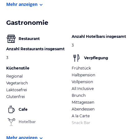
Mehr anzeigen
Gastronomie
Anzahl Hotelbars insgesamt
Restaurant
3
Anzahl Restaurants insgesamt
3
Verpflegung
Küchenstile
Frühstück
Halbpension
Regional
Vollpension
Vegetarisch
All Inclusive
Laktosefrei
Brunch
Glutenfrei
Mittagessen
Abendessen
Cafe
A la Carte
Hotelbar
Snack Bar
Mehr anzeigen