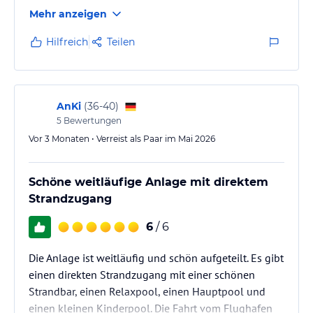
wunderschöner Frühstückstisch gedeckt . Service war
Mehr anzeigen
super . Besonders erwähnen möchte ich Nancy Leticia
Sahra und Kenny 👍aber auch alle anderen
Hilfreich
Teilen
Angestellte von der Toilettenfrau Zimmerpersonal
Kellner Rezeption und Strand.Alle immer freundlich
fleißig und hilfsbereit. Die Zimmer sind etwas in die
Jahre gekommen aber sehr sauber .
AnKi
(
36-40
)
5
Bewertungen
Vor 3 Monaten • Verreist als Paar im Mai 2026
Schöne weitläufige Anlage mit direktem
Strandzugang
6
/ 6
Die Anlage ist weitläufig und schön aufgeteilt. Es gibt
einen direkten Strandzugang mit einer schönen
Strandbar, einen Relaxpool, einen Hauptpool und
einen kleinen Kinderpool. Die Fahrt vom Flughafen