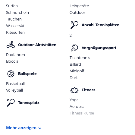
Surfen
Leihgeräte
Schnorcheln
Outdoor
Tauchen
Anzahl Tennisplätze
Wasserski
Kitesurfen
2
Outdoor-Aktivitäten
Vergnügungssport
Radfahren
Tischtennis
Boccia
Billard
Minigolf
Ballspiele
Dart
Basketball
Fitness
Volleyball
Yoga
Tennisplatz
Aerobic
Fitness Kurse
Mehr anzeigen