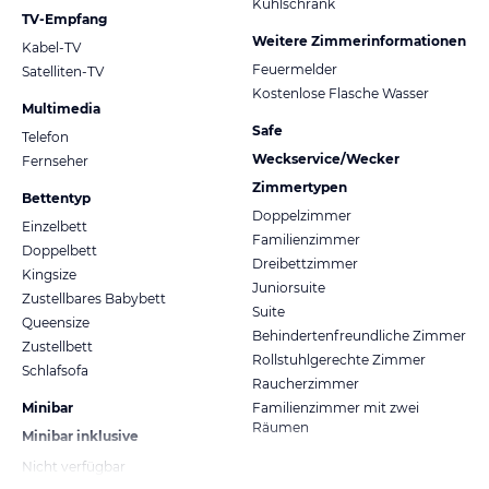
Kühlschrank
TV-Empfang
Weitere Zimmerinformationen
Kabel-TV
Feuermelder
Satelliten-TV
Kostenlose Flasche Wasser
Multimedia
Safe
Telefon
Weckservice/Wecker
Fernseher
Zimmertypen
Bettentyp
Doppelzimmer
Einzelbett
Familienzimmer
Doppelbett
Dreibettzimmer
Kingsize
Juniorsuite
Zustellbares Babybett
Suite
Queensize
Behindertenfreundliche Zimmer
Zustellbett
Rollstuhlgerechte Zimmer
Schlafsofa
Raucherzimmer
Minibar
Familienzimmer mit zwei
Räumen
Minibar inklusive
Nicht verfügbar