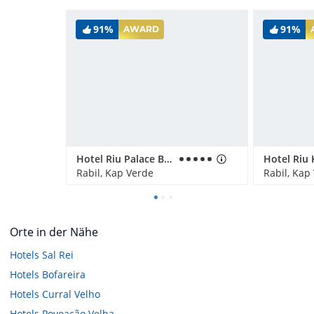
91%
91%
AWARD
Hotel Riu Palace Boavista
Hotel Riu
Rabil, Kap Verde
Rabil, Kap
Orte in der Nähe
Hotels
Sal Rei
Hotels
Bofareira
Hotels
Curral Velho
Hotels
Povoação Velha