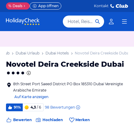
%
Deals
App öffnen
Kontakt
Hotel, Reiseziel
rlaub
Dubai Urlaub
Dubai Hotels
Novotel Deira Creekside Dubai
Novotel Deira Creekside Dubai
8th Street Port Saeed District PO Box 185310 Dubai Vereinigte
Arabische Emirate
Auf Karte anzeigen
98
Bewertungen
91%
4,3
/ 6
Bewerten
Hochladen
Merken