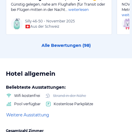
Günstig gelegen, nahe am Flughafen (für Transit oder
NOVOT
bei Flügen mitten in der Nacht…
weiterlesen
Metro
weite
Silly
46-50
•
November 2025
Aus der Schweiz
Alle Bewertungen (
98
)
Hotel allgemein
Beliebteste Ausstattungen:
Wifi kostenfrei
Strand in der Nähe
Pool verfügbar
Kostenlose Parkplätze
Weitere Ausstattung
Gesamtzahl Zimmer