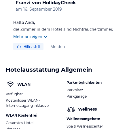
Franzi
von HolidayCheck
am
16. September 2019
Hallo Andi,
die Zimmer in dem Hotel sind Nichtraucherzimmer.
Liebe Grüße
Mehr anzeigen
Franzi
Melden
Hilfreich
0
Hotelausstattung Allgemein
Parkmöglichkeiten
WLAN
Parkplatz
Verfügbar
Parkgarage
Kostenloser WLAN-
Internetzugang inklusive
Wellness
WLAN Kostenfrei
Wellnessangebote
Gesamtes Hotel
Spa & Wellnesscenter