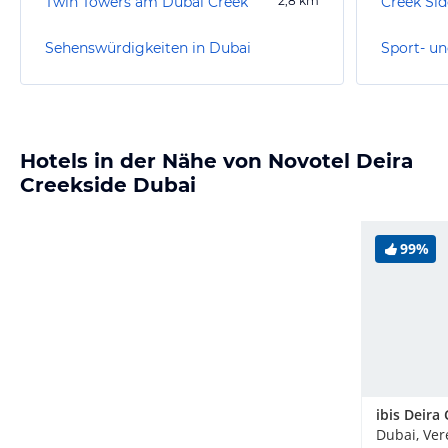
Twin Towers am Dubai Creek
2,8
km
Creek Sid
Sehenswürdigkeiten in Dubai
Sport- un
Hotels in der Nähe von Novotel Deira
Creekside Dubai
99%