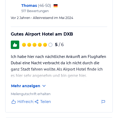
Thomas
(
46-50
)
517
Bewertungen
Vor 2 Jahren • Alleinreisend im Mai 2024
Gutes Airport Hotel am DXB
5
/ 6
Ich habe hier nach nächtlicher Ankunft am Flughafen
Dubai eine Nacht verbracht da ich nicht durch die
ganz Stadt fahren wollte. Als Airport Hotel finde ich
es hier sehr angenehm und bin gerne hier.
Es bietet allerdings nicht besonderes die Zimmer
Mehr anzeigen
sind normaler Novotel Standard- wenn ich etwas
mehr Zeit habe würde ich gegenüber eher in das
Meilengutschrift erhalten
Pullman gehen
Hilfreich
Teilen