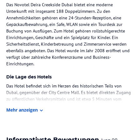
Das Novotel Deira Creekside Dubai bietet eine moderne
Unterkunft mit insgesamt 188 Doppelzimmern. Zu den
Annehmlichkeiten gehören eine 24-Stunden-Rezeption, eine
Gepäckaufbewahrung, ein Safe, WLAN sowie ein Tourdesk zur
Buchung von Ausflügen. Zum Hotel gehören rollstuhlgerechte
Einrichtungen, Geschäfte und ein Spielplatz für Kinder. Ein
Sicherheitsdienst, Kinderbetreuung und Zimmerservice werden
ebenfalls angeboten. Das Hotel wurde im Jahr 2008 eröffnet und
verfügt über zahlreiche Konferenzräume und Business-
Einrichtungen.
Die Lage des Hotels
Das Hotel befindet sich im Herzen des historischen Teils von
Dubai, gegenüber der City Centre Mall. Es bietet direkten Zugang
zu öffentlichen Verkehrsmitteln und ist etwa 5 Minuten vom
internationalen Flughafen Dubai und 15 Minuten vom Dubai
Mehr anzeigen
World Trade Centre entfernt. Weitere Entfernungen sind der
Strand (ca. 15 km), der Golfplatz (ca. 2 km) und die Skipisten (ca.
20 km).
Zimmer / Unterbringung im Hotel
Informativste Bewertungen