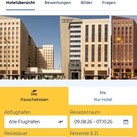
Hotelübersicht
Bewertungen
Bilder
Fragen
vom Hotelie
Pauschalreisen
Nur Hotel
Abflughafen
Reisezeitraum
Alle Flughäfen
09.08.26 - 07.10.26
Reisedauer
Reisende & Zi.