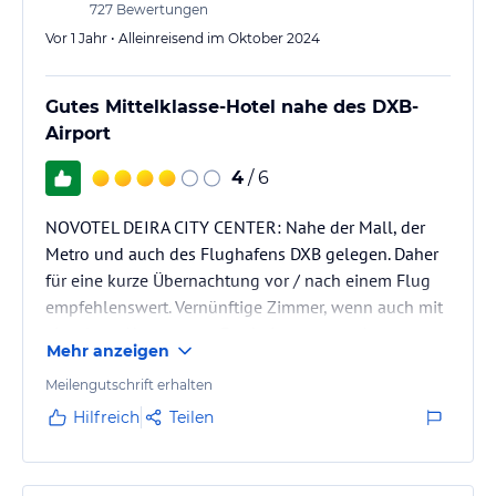
727
Bewertungen
Vor 1 Jahr • Alleinreisend im Oktober 2024
Gutes Mittelklasse-Hotel nahe des DXB-
Airport
4
/ 6
NOVOTEL DEIRA CITY CENTER: Nahe der Mall, der
Metro und auch des Flughafens DXB gelegen. Daher
für eine kurze Übernachtung vor / nach einem Flug
empfehlenswert. Vernünftige Zimmer, wenn auch mit
einzelnen Abnutzungs-Erscheinungen und gutes
Mehr anzeigen
Frühstücks-Angebot.
Meilengutschrift erhalten
Hilfreich
Teilen