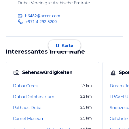
Dubai Vereinigte Arabische Emirate
h6482@accor.com
+971 4 292 5200
Karte
Interessantes in der Nähe
Sehenswürdigkeiten
Spor
Dubai Creek
1,7
km
Dream Jo
Dubai Dolphinarium
2,2
km
TRAVELUX
Rathaus Dubai
2,5
km
Snoozecu
Camel Museum
2,5
km
Geführte