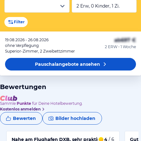
2 Erw, 0 Kinder, 1 Zi.
Filter
ab
697 €
19.08.2026 - 26.08.2026
ohne Verpflegung
2 ERW • 1 Woche
Superior-Zimmer, 2 Zweibettzimmer
Pauschalangebote
ansehen
Bewertungen
Sammle
Punkte
für Deine Hotelbewertung.
Kostenlos anmelden
Bewerten
Bilder hochladen
Nahe am Flughafen DXB, sehr praktisch
4
/ 6
Gute