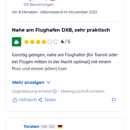
Unterhaltungsprogramm für Kinder wird ebenfalls angeboten.
133
Bewertungen
Vor 8 Monaten • Alleinreisend im November 2025
Hinweis:
Verfasst von HolidayCheck mit Hilfe von KI. Alle
Angaben ohne Gewähr. Bitte lies vor der Buchung die
verbindlichen
Angebotsdetails
des jeweiligen Veranstalters.
Nahe am Flughafen DXB, sehr praktisch
4
/ 6
Günstig gelegen, nahe am Flughafen (für Transit oder
bei Flügen mitten in der Nacht optimal) mit einem
Pool und einem (alten) Gym
Mehr anzeigen
Gegenleistung erhalten
•
Meilengutschrift erhalten
Hilfreich
Teilen
Torsten
(
46-50
)