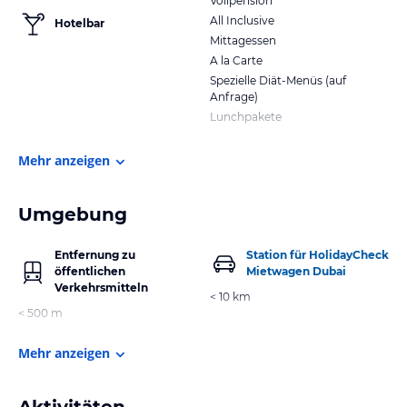
Vollpension
All Inclusive
Hotelbar
Mittagessen
A la Carte
Spezielle Diät-Menüs (auf
Anfrage)
Lunchpakete
Mehr anzeigen
Umgebung
Entfernung zu
Station für HolidayCheck
öffentlichen
Mietwagen Dubai
Verkehrsmitteln
< 10 km
< 500 m
Mehr anzeigen
Aktivitäten