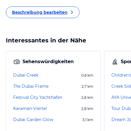
Beschreibung bearbeiten
Interessantes in der Nähe
Sehenswürdigkeiten
Spor
Dubai Creek
Children'
0,6
km
The Dubai Frame
Creek Sid
2,7
km
Festival City Yachthafen
AYA Univ
2,8
km
Karaman-Viertel
Tour Dub
2,8
km
Dubai Garden Glow
Dream Jo
3,1
km