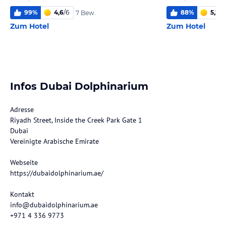
99
%
4,6
/
6
88
%
5,2
/
6
7 Bew.
Zum Hotel
Zum Hotel
Infos Dubai Dolphinarium
Adresse
Riyadh Street, Inside the Creek Park Gate 1
Dubai
Vereinigte Arabische Emirate
Webseite
https://dubaidolphinarium.ae/
Kontakt
info@dubaidolphinarium.ae
+971 4 336 9773