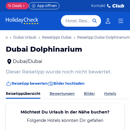
%
Deals
App öffnen
Kontakt
Hotel, Reiseziel
laub
Dubai Urlaub
Reisetipps Dubai
Reisetipp Dubai Dolphinarium
Dubai Dolphinarium
Dubai/Dubai
Dieser Reisetipp wurde noch nicht bewertet.
Reisetipp bewerten
Bilder hochladen
Reisetippübersicht
Bewertungen
Bilder
Hotels
Möchtest Du Urlaub in der Nähe buchen?
Folgende Hotels könnten Dir gefallen