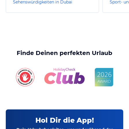
Sehenswürdigkeiten in Dubai
Sport- un
Finde Deinen perfekten Urlaub
Hol Dir die App!