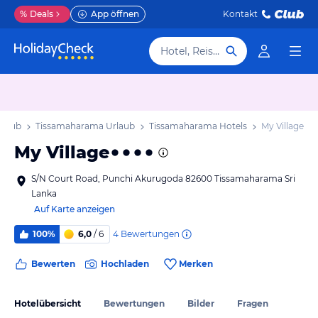
%
Deals
App öffnen
Kontakt
Hotel, Reiseziel
rlaub
Tissamaharama Urlaub
Tissamaharama Hotels
My Village
My Village
S/N Court Road, Punchi Akurugoda 82600 Tissamaharama Sri
Lanka
Auf Karte anzeigen
4
Bewertungen
100%
6,0
/ 6
Bewerten
Hochladen
Merken
Hotelübersicht
Bewertungen
Bilder
Fragen