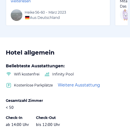
weiterlesen
Mitarb
Das F
Heike
56-60
•
März 2023
Aus Deutschland
Hotel allgemein
Beliebteste Ausstattungen:
Wifi kostenfrei
Infinity Pool
Weitere Ausstattung
Kostenlose Parkplätze
Gesamtzahl Zimmer
< 50
Check-In
Check-Out
ab 14:00 Uhr
bis 12:00 Uhr