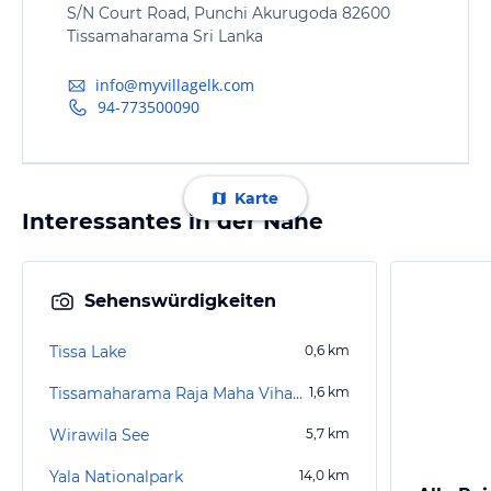
S/N Court Road, Punchi Akurugoda 82600
Tissamaharama Sri Lanka
info@myvillagelk.com
94-773500090
Karte
Interessantes in der Nähe
Sehenswürdigkeiten
Tissa Lake
0,6
km
Tissamaharama Raja Maha Vihara
1,6
km
Wirawila See
5,7
km
Yala Nationalpark
14,0
km