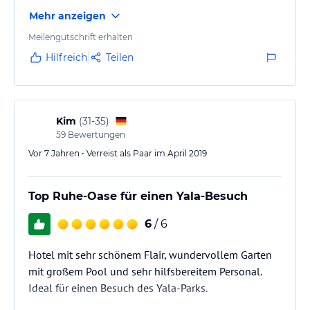
ausreichende Tipps und Hinweise. Wir haben sehr
Mehr anzeigen
früh morgens eine Safari durch den Yala
Nationalpark gemacht. Die Fahrtzeit zum Park beträgt
Meilengutschrift erhalten
wenige Minuten. Aufgrund des frühen pick ups, hat
Hilfreich
Teilen
man uns Frühstückspakete mitgegeben. Ein kleines
Highlight ist der Pool. Da man hier relativ weit vom
Meer entfernt ist und es sehr heiß werden kann,…
Kim
(
31-35
)
59
Bewertungen
Vor 7 Jahren • Verreist als Paar im April 2019
Top Ruhe-Oase für einen Yala-Besuch
6
/ 6
Hotel mit sehr schönem Flair, wundervollem Garten
mit großem Pool und sehr hilfsbereitem Personal.
Ideal für einen Besuch des Yala-Parks.