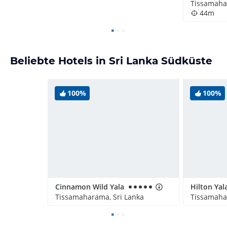
Tissamaha
44m
Beliebte Hotels in Sri Lanka Südküste
100%
100%
Cinnamon Wild Yala
Hilton Yal
Tissamaharama, Sri Lanka
Tissamaha