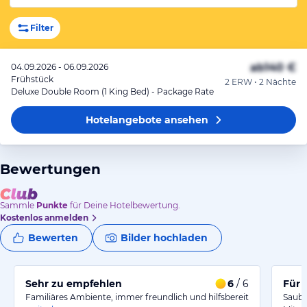
Filter
ab
140 €
04.09.2026 - 06.09.2026
Frühstück
2 ERW • 2 Nächte
Deluxe Double Room (1 King Bed) - Package Rate
Hotelangebote
ansehen
Bewertungen
Sammle
Punkte
für Deine Hotelbewertung.
Kostenlos anmelden
Bewerten
Bilder hochladen
Sehr zu empfehlen
6
/ 6
Für 
Familiäres Ambiente, immer freundlich und hilfsbereit
Saube