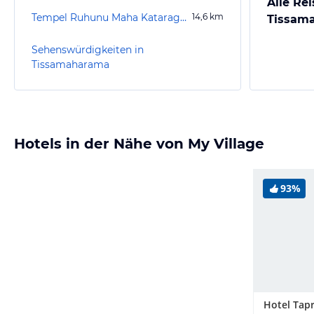
Alle Rei
Tempel Ruhunu Maha Kataragama Devalaya
14,6
km
Tissam
Sehenswürdigkeiten in
Tissamaharama
Hotels in der Nähe von My Village
93%