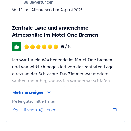
88
Bewertungen
Vor 1 Jahr • Alleinreisend im August 2025
Zentrale Lage und angenehme
Atmosphäre im Motel One Bremen
6
/ 6
Ich war für ein Wochenende im Motel One Bremen
und war wirklich begeistert von der zentralen Lage
direkt an der Schlachte. Das Zimmer war modern,
sauber und ruhig, sodass ich wunderbar schlafen
konnte. Das Personal war freundlich und hilfsbereit,
Mehr anzeigen
das Frühstück abwechslungsreich und lecker. Für
einen Städtetrip nach Bremen kann ich dieses Hotel
Meilengutschrift erhalten
absolut empfehlen – sowohl für Geschäfts- als auch
Hilfreich
Teilen
für Privatreisende ist es eine super Wahl. Die stylische
Einrichtung und das gute Preis-Leistungs-Verhältnis
haben mich…