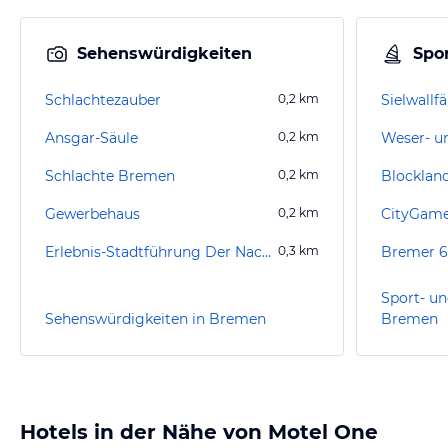
Sehenswürdigkeiten
Spor
Schlachtezauber
0,2
km
Sielwallf
Ansgar-Säule
0,2
km
Schlachte Bremen
0,2
km
Blocklan
Gewerbehaus
0,2
km
CityGam
Erlebnis-Stadtführung Der Nachtwächter zu Bremen
0,3
km
Bremer 6
Sport- un
Sehenswürdigkeiten in Bremen
Bremen
Hotels in der Nähe von Motel One