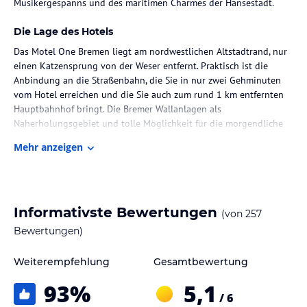
Musikergespanns und des maritimen Charmes der Hansestadt.
Die Lage des Hotels
Das Motel One Bremen liegt am nordwestlichen Altstadtrand, nur
einen Katzensprung von der Weser entfernt. Praktisch ist die
Anbindung an die Straßenbahn, die Sie in nur zwei Gehminuten
vom Hotel erreichen und die Sie auch zum rund 1 km entfernten
Hauptbahnhof bringt. Die Bremer Wallanlagen als
Naherholungsgebiet und tolle Möglichkeit für die morgendliche
Joggingrunde liegen nur fünf Gehminuten vom Hotel entfernt.
Mehr anzeigen
Zimmer / Unterbringung im Hotel
Wählen Sie im Motel One Bremen zwischen Doppelzimmern mit
Queensize-Bett und Doppelzimmern mit Kingsize-Option. In der
Informativste Bewertungen
(von
257
Gestaltung aller Zimmer spiegeln sich die für die Hotelkette
charakteristischen Farben Türkis und Braun wider. Ein TV, eine
Bewertungen)
Klimaanlage und ein Schreibtisch gehören zur Ausstattung aller
Zimmer und als Highlight erwartet Sie im Badezimmer eine
Weiterempfehlung
Gesamtbewertung
Regendusche. Auf Wunsch können Sie sich für ein Hotelzimmer mit
93
%
5,1
Balkon entscheiden.
/ 6