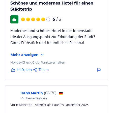
Hotelgäste des Motel One Bremen können das WLAN gratis
Schönes und modernes Hotel für einen
nutzen. Außerdem können Sie sich kostenlos ein iPad an der rund
Städtetrip
um die Uhr besetzten Rezeption ausleihen. Auch Ihr vierbeiniger
Begleiter ist nach Absprache im Motel One Bremen herzlich
5
/ 6
willkommen. Zum Hotelservice gehört eine kostenfreie
Gepäckaufbewahrung. Das Hotel bietet Parkplätze
Modernes und schönes Hotel in der Innenstadt.
(kostenpflichtig) an.
Idealer Ausgangspunkt zur Erkundung der Stadt?
Gutes Frühstück und freundliches Personal.
Hinweis:
Verfasst von HolidayCheck mit Hilfe von KI. Alle
Angaben ohne Gewähr. Bitte lies vor der Buchung die
Mehr anzeigen
verbindlichen
Angebotsdetails
des jeweiligen Veranstalters.
HolidayCheck Club-Punkte erhalten
Hilfreich
Teilen
Hans Martin
(
66-70
)
146
Bewertungen
Vor 8 Monaten • Verreist als Paar im Dezember 2025