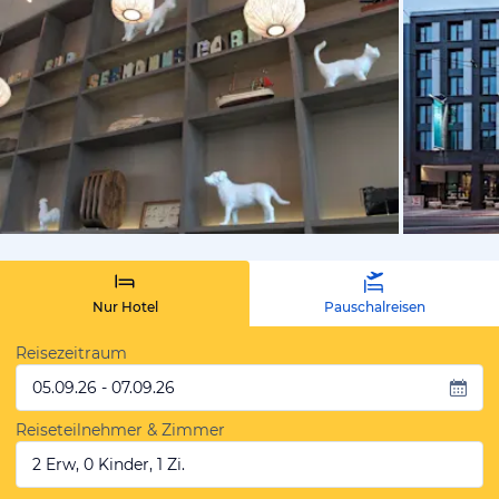
von Expedi
Nur Hotel
Pauschalreisen
Reisezeitraum
05.09.26 - 07.09.26
Reiseteilnehmer & Zimmer
2 Erw, 0 Kinder, 1 Zi.