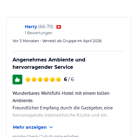
entspannen und verwöhnen lassen. Für diejenigen, die gerne aktiv
sein möchten, gibt es auch einen Fitnessraum.
Massageanwendungen werden ebenfalls angeboten.
Harry
(
66-70
)
Hinweis:
Verfasst von HolidayCheck mit Hilfe von KI. Alle
1
Bewertungen
Angaben ohne Gewähr. Bitte lies vor der Buchung die
Vor 3 Monaten • Verreist als Gruppe im April 2026
verbindlichen
Angebotsdetails
des jeweiligen Veranstalters.
Angenehmes Ambiente und
hervorragender Service
6
/ 6
Wunderbares Wohlfühl-Hotel mit einem tollen
Ambiente.
Freundlicher Empfang durch die Gastgeber, eine
hervorragende österreichische Küche und ein
Frühstücksbuffet, das gar keine Wünsche offen lässt.
Mehr anzeigen
Eigene kostenlose Parkplätze, beheizter Skikeller und
ein grosszügiges SPA mit Sprudelbad und
HolidayCheck Club-Punkte erhalten