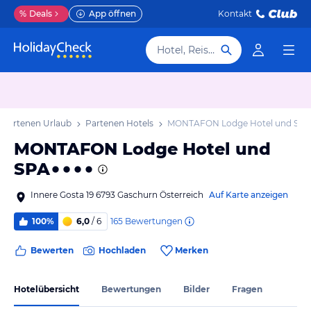
%
Deals
App öffnen
Kontakt
Hotel, Reiseziel
Partenen Urlaub
Partenen Hotels
MONTAFON Lodge Hotel und SPA
MONTAFON Lodge Hotel und
SPA
Innere Gosta 19 6793 Gaschurn Österreich
Auf Karte anzeigen
165
Bewertungen
100%
6,0
/ 6
Bewerten
Hochladen
Merken
Hotelübersicht
Bewertungen
Bilder
Fragen