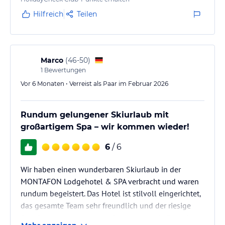
herrlicher Sicht auf das Bergpanorama machten den
Hilfreich
Teilen
Aufenthalt zum "wir kommen wieder"!
Marco
(
46-50
)
1
Bewertungen
Vor 6 Monaten • Verreist als Paar im Februar 2026
Rundum gelungener Skiurlaub mit
großartigem Spa – wir kommen wieder!
6
/ 6
Wir haben einen wunderbaren Skiurlaub in der
MONTAFON Lodgehotel & SPA verbracht und waren
rundum begeistert. Das Hotel ist stilvoll eingerichtet,
das gesamte Team sehr freundlich und der riesige
Spa-Bereich ist wirklich außergewöhnlich. Ein echtes