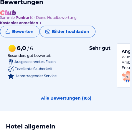
Bewertungen
Sammle
Punkte
für Deine Hotelbewertung.
Kostenlos anmelden
Bewerten
Bilder hochladen
6,0
Sehr gut
/ 6
Ange
Besonders gut bewertet:
Wunde
Ausgezeichnetes Essen
Ambie
Freun
Exzellente Sauberkeit
Hervorragender Service
Alle Bewertungen (
165
)
Hotel allgemein