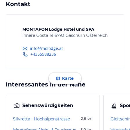
Kontakt
MONTAFON Lodge Hotel und SPA
Innere Gosta 19 6793 Gaschurn Österreich
info@molodge.at
+4355588236
Karte
Interessantes in der Nähe
Sehenswürdigkeiten
Spor
Silvretta - Hochalpenstrasse
2,6
km
Montafoner Alpin- & Tourismusmuseum
3,0
km
Versettl