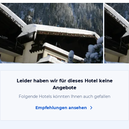
vom Hoteli
Leider haben wir für dieses Hotel keine
Angebote
Folgende Hotels könnten Ihnen auch gefallen
Empfehlungen ansehen