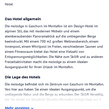
Hotel
Das Hotel allgemein
Die molodge in Gaschurn im Montafon ist ein Design-Hotel im
alpinen Stil, das mit modernen Möbeln und einem
atemberaubenden Panoramablick auf die umliegenden Berge
beeindruckt. Mit einem 700 m2 großen Wellnessbereich, einem
Innenpool, einem Whirlpool im Freien, verschiedenen Saunen und
einem Fitnessraum bietet das Hotel eine Vielzahl von
Entspannungsmöglichkeiten. Die Nähe zum Skilift und zu anderen
Freizeitaktivitäten macht die molodge zu einem idealen
Ausgangspunkt für Ihren Urlaub im Montafon.
Die Lage des Hotels
Die molodge befindet sich im Zentrum von Gaschurn im Montafon.
Von hier aus haben Sie einen idealen Ausgangspunkt, um die
umliegende Natur und die Berge zu erkunden. Der Skilift Versettla,
der Sie direkt ins Skigebiet Silvretta Montafon bringt, liegt nur 5
Gehminuten vom Hotel entfernt. Der Golfplatz Silvretta und die
Mehr anzeigen