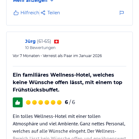
Mehr anzeigen
Highlight war das vielfältige Frühstücksbuffet –
inklusive Eierstation, an der man sich morgens sein
Hilfreich
Teilen
eigenes Rührei oder Omelett frisch zubereiten
konnte. Ein perfekter Start in den Skitag!
Besonders hervorzuheben ist der Spa-Bereich: groß,
Jürg
(
61-65
)
schön gestaltet und mit viel…
10
Bewertungen
Vor 7 Monaten • Verreist als Paar im Januar 2026
Ein familiäres Wellness-Hotel, welches
keine Wünsche offen lässt, mit einem top
Frühstücksbuffet.
6
/ 6
Ein tolles Wellness-Hotel mit einer tollen
Atmosphäre und viel Ambiente. Ganz nettes Personal,
welches auf alle Wünsche eingeht. Der Wellness-
Bereich lässt kein Wünsche offen und erwähnenswert