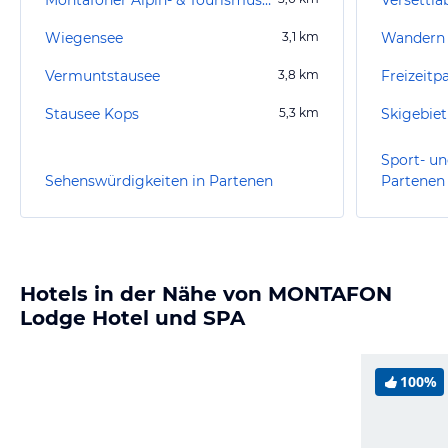
Wiegensee
3,1
km
Wandern 
Vermuntstausee
3,8
km
Freizeit
Stausee Kops
5,3
km
Skigebiet
Sport- un
Sehenswürdigkeiten in Partenen
Partenen
Hotels in der Nähe von MONTAFON
Lodge Hotel und SPA
100%