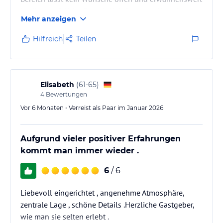
ist die gemütliche Bar mit Holzfeuer am Abend
Mehr anzeigen
(offenes Cheminée).
Hilfreich
Teilen
Elisabeth
(
61-65
)
4
Bewertungen
Vor 6 Monaten • Verreist als Paar im Januar 2026
Aufgrund vieler positiver Erfahrungen
kommt man immer wieder .
6
/ 6
Liebevoll eingerichtet , angenehme Atmosphäre,
zentrale Lage , schöne Details .Herzliche Gastgeber,
wie man sie selten erlebt .