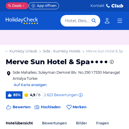
%
Deals
App öffnen
Kontakt
Hotel, Reiseziel
Side - Kumköy Urlaub
Side - Kumköy Hotels
Merve Sun Hotel & Spa
Merve Sun Hotel & Spa
Side Mahallesi, Süleyman Demirel Blv. No:290 1 7330 Manavgat
Antalya Türkei
Auf Karte anzeigen
2.623
Bewertungen
85%
4,9
/ 6
Bewerten
Hochladen
Merken
Hotelübersicht
Bewertungen
Bilder
Fragen