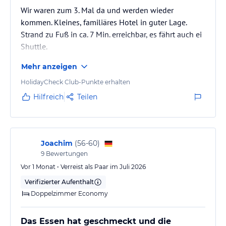
Wir waren zum 3. Mal da und werden wieder
Pool Bar 10:00-24:00 (nach 24:00 Uhr gegen Gebühr)
kommen. Kleines, familiäres Hotel in guter Lage.
Strand Bar 10:00-17:00
Strand zu Fuß in ca. 7 Min. erreichbar, es fährt auch ei
(Softgetränke und Bier inklusive alle anderen
Shuttle.
Alkoholischen Getränke gegen Gebühr)
Mehr anzeigen
*Die Service Zeiten können sich Saison bedingt ändern.Die Gäste
HolidayCheck Club-Punkte erhalten
werden 1 Tag vorher benachrichtigt.
*Unsere Strandbar und Alacart Restaurant ist ab den 01.05
Hilfreich
Teilen
geöffnet.
*Personen unter 18 Jahren bekommen keinen Alkohol
ausgeschenkt.
Joachim
(
56-60
)
Sport und Unterhaltung
9
Bewertungen
SCHWIMMBÄDER
Vor 1 Monat • Verreist als Paar im Juli 2026
Verifizierter Aufenthalt
1 Swimmingpool mit 1 Wasserrutsche (Süßwasser)-300 m ²
Doppelzimmer Economy
1 Kinderbecken (Süßwasser)-15 m ²
1 Hallenbad (Süßwasser, warmes Wasser)-60 m ² - ( nur im Winter
geöffnet)
Das Essen hat geschmeckt und die