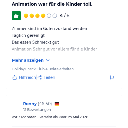
1 Hallenbad für Kinder (Süßwasser, warmes Wasser)-5 m ² - ( nur
Animation war für die Kinder toll.
im Winter geöffnet)
*Wasserrutsche zu bestimmte Zeiten geöffnet
4
/ 6
Sport und Gesundheit (kostenlos)
Zimmer sind im Guten zustand werden
Hamam, Sauna, Fitness, Tischtennis, Dart
Täglich gereinigt
Das essen Schmeckt gut
UNTERHALTUNG (Soft Animation)
Animation Sehr gut vor allem für die Kinder
Tägliche Aktivitäten (Wassergymnastik, Dart usw.….)
Mehr anzeigen
Abends soft Animation
Türkische Nacht oder Gala Abend (findet einmal in der Woche
HolidayCheck Club-Punkte erhalten
statt)
Hilfreich
Teilen
Livemusik oder Bingo (findet einmal in der Woche statt).
Kinder Spielplatz
Mini Club (04-12 Jahre) 6 tage in der Woche an bestimmten Zeiten
Ronny
(
46-50
)
geöffnet.
15
Bewertungen
Im Restaurant und in den Zimmern sind Kinderstühle und
Vor 3 Monaten • Verreist als Paar im Mai 2026
Kinderbetten in begrenzter Anzahl zur Verfügung.