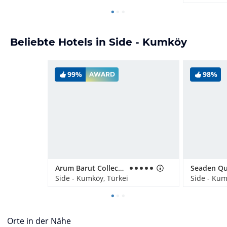
Beliebte Hotels in Side - Kumköy
99%
98%
AWARD
Arum Barut Collection
Side - Kumköy, Türkei
Side - Kum
Orte in der Nähe