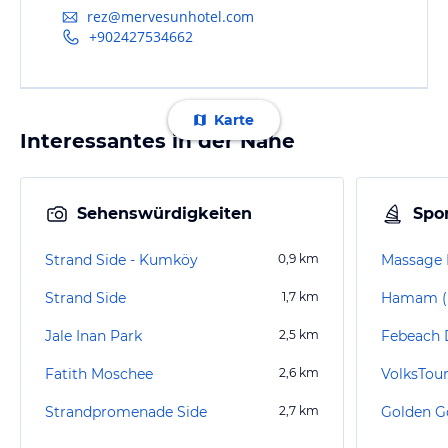
rez@mervesunhotel.com
+902427534662
Karte
Interessantes in der Nähe
Sehenswürdigkeiten
Spor
Strand Side - Kumköy
0,9
km
Strand Side
1,7
km
Hamam (H
Jale Inan Park
2,5
km
Fatith Moschee
2,6
km
VolksTour
Strandpromenade Side
2,7
km
Golden G