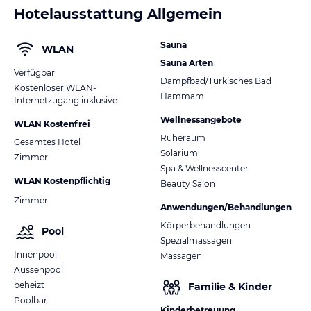
Hotelausstattung Allgemein
Sauna
WLAN
Sauna Arten
Verfügbar
Dampfbad/Türkisches Bad
Kostenloser WLAN-
Hammam
Internetzugang inklusive
Wellnessangebote
WLAN Kostenfrei
Ruheraum
Gesamtes Hotel
Solarium
Zimmer
Spa & Wellnesscenter
WLAN Kostenpflichtig
Beauty Salon
Zimmer
Anwendungen/Behandlungen
Körperbehandlungen
Pool
Spezialmassagen
Innenpool
Massagen
Aussenpool
beheizt
Familie & Kinder
Poolbar
Kinderbetreuung