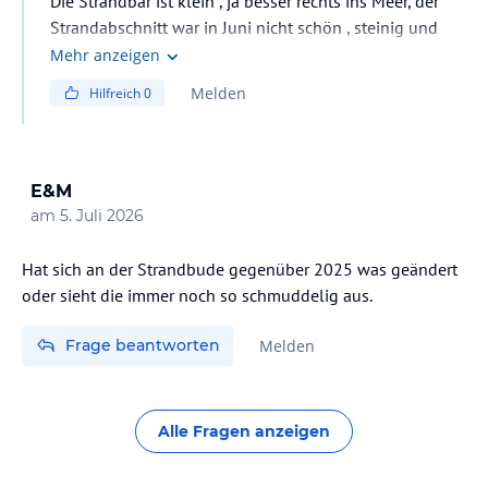
Die Strandbar ist klein , ja besser rechts ins Meer, der
Strandabschnitt war in Juni nicht schön , steinig und
dreckig. Wir waren nur einen Tag am Strand weil es uns
Mehr anzeigen
nicht gefallen hat
Melden
Hilfreich
0
E&M
am
5. Juli 2026
Hat sich an der Strandbude gegenüber 2025 was geändert
Frage beantworten
Melden
Alle Fragen anzeigen