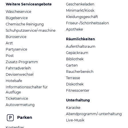
Weitere Serviceangebote
Geschenkeladen
Minimarkt/Kiosk
Wäscheservice
Kleidungsgeschäft
Bügelservice
Friseur-/Schönheitssalon
Chemische Reinigung
Apotheke
Schuhputzservice/-maschine
Büroservice
Räumlichkeiten
Arzt
Aufenthaltsraum
Partyservice
Gepäckraum
Post
Bibliothek
Zusatz-Programm
Garten
Fahrradverleih
Raucherbereich
Devisenwechsel
Terrasse
Hotelsafe
Diskothek
Informationsschalter für
Fitnesscenter
Ausflüge
Ticketservice
Unterhaltung
Autovermietung
Karaoke
Abendprogramm/-unterhaltung
Parken
Live-Musik
Kostenfrei