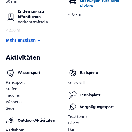
Mietwagen Türkische
50 min
Riviera
Entfernung zu
< 10 km
öffentlichen
Verkehrsmitteln
< 200 m
Mehr anzeigen
Aktivitäten
Wassersport
Ballspiele
Kanusport
Volleyball
Surfen
Tennisplatz
Tauchen
Wasserski
Vergnügungssport
Segeln
Tischtennis
Outdoor-Aktivitäten
Billard
Dart
Radfahren