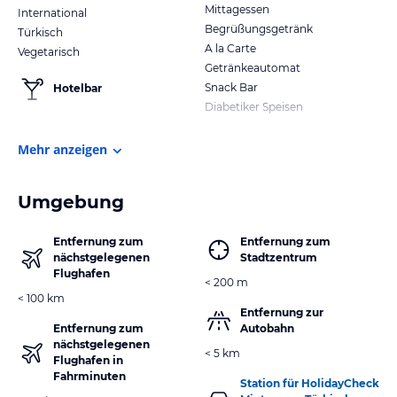
Mittagessen
International
Begrüßungsgetränk
Türkisch
A la Carte
Vegetarisch
Getränkeautomat
Snack Bar
Hotelbar
Diabetiker Speisen
Mehr anzeigen
Umgebung
Entfernung zum
Entfernung zum
nächstgelegenen
Stadtzentrum
Flughafen
< 200 m
< 100 km
Entfernung zur
Entfernung zum
Autobahn
nächstgelegenen
< 5 km
Flughafen in
Fahrminuten
Station für HolidayCheck