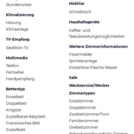
Mobiliar
Stundenweise
Schreibtisch
Klimatisierung
Haushaltsgeräte
Heizung
Klimaanlage
Kaffee- und
Teezubereitungsmöglichkeiten
TV-Empfang
Weitere Zimmerinformationen
Satelliten-TV
Feuermelder
Multimedia
Sprinkleranlage
Telefon
Kostenlose Flasche Wasser
Fernseher
Safe
Handyempfang
Weckservice/Wecker
Bettentyp
Zimmertypen
Einzelbett
Einzelzimmer
Doppelbett
Doppelzimmer
Kingsize
Zweibettzimmer/Twin
Zustellbares Babybett
Familienzimmer
Französisches Bett
Dreibettzimmer
Zustellbett
Behindertenfreundliche Zimmer