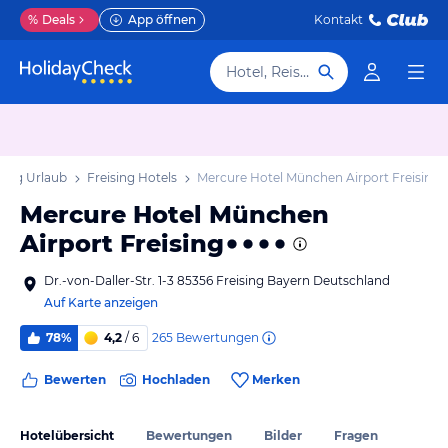
%
Deals
App öffnen
Kontakt
Hotel, Reiseziel
sing Urlaub
Freising Hotels
Mercure Hotel München Airport Freising
Mercure Hotel München
Airport Freising
Dr.-von-Daller-Str. 1-3 85356 Freising Bayern Deutschland
Auf Karte anzeigen
265
Bewertungen
78%
4,2
/ 6
Bewerten
Hochladen
Merken
Hotelübersicht
Bewertungen
Bilder
Fragen