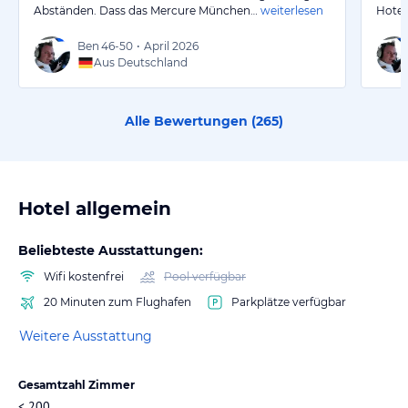
Abständen. Dass das Mercure München…
weiterlesen
Hotel
Ben
46-50
•
April 2026
Aus Deutschland
Alle Bewertungen (
265
)
Hotel allgemein
Beliebteste Ausstattungen:
Wifi kostenfrei
Pool verfügbar
20 Minuten zum Flughafen
Parkplätze verfügbar
Weitere Ausstattung
Gesamtzahl Zimmer
< 200