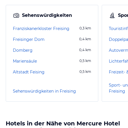
Sehenswürdigkeiten
Spor
Franziskanerkloster Freising
0,3
km
Touristin
Freisinger Dom
0,4
km
Domberg
0,4
km
Mariensäule
0,5
km
Lichterfa
Altstadt Feising
0,5
km
Freizeit-
Sport- un
Sehenswürdigkeiten in Freising
Freising
Hotels in der Nähe von Mercure Hotel