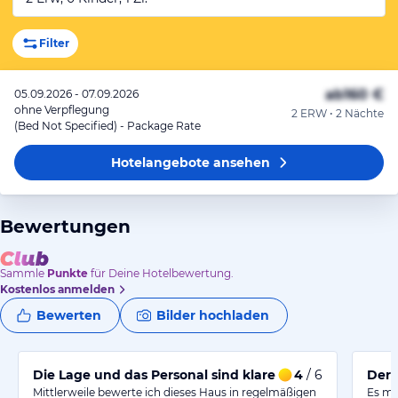
Filter
ab
160 €
05.09.2026 - 07.09.2026
ohne Verpflegung
2 ERW • 2 Nächte
(Bed Not Specified) - Package Rate
Hotelangebote
ansehen
Bewertungen
Sammle
Punkte
für Deine Hotelbewertung.
Kostenlos anmelden
Bewerten
Bilder hochladen
Die Lage und das Personal sind klare Stärken dieses Ha
4
/ 6
Der 
Mittlerweile bewerte ich dieses Haus in regelmäßigen
Es ma