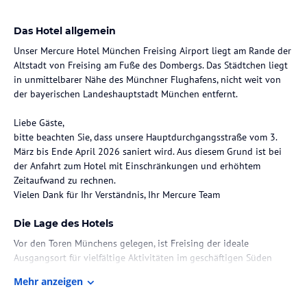
Das Hotel allgemein
Unser Mercure Hotel München Freising Airport liegt am Rande der
Altstadt von Freising am Fuße des Dombergs. Das Städtchen liegt
in unmittelbarer Nähe des Münchner Flughafens, nicht weit von
der bayerischen Landeshauptstadt München entfernt.
Liebe Gäste,
bitte beachten Sie, dass unsere Hauptdurchgangsstraße vom 3.
März bis Ende April 2026 saniert wird. Aus diesem Grund ist bei
der Anfahrt zum Hotel mit Einschränkungen und erhöhtem
Zeitaufwand zu rechnen.
Vielen Dank für Ihr Verständnis, Ihr Mercure Team
Die Lage des Hotels
Vor den Toren Münchens gelegen, ist Freising der ideale
Ausgangsort für vielfältige Aktivitäten im geschäftigen Süden
Bayerns. Dank der verkehrsgünstigen Lage und der optimalen
Mehr anzeigen
Anbindung sind der Münchner Flughafen, alle Autobahnen und
Bahnstrecken schnell zu erreichen.