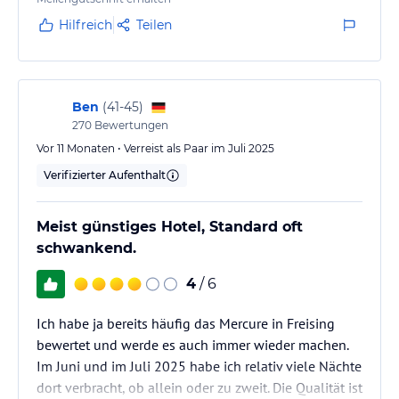
Trugschluss. Der Zustand der Zimmer, speziell der
Hilfreich
Teilen
Nasszellen wird immer schlimmer. Über kurz oder
lang werden wir uns wohl doch nach einer
Alternative umsehen müssen.
Ben
(
41-45
)
270
Bewertungen
Vor 11 Monaten • Verreist als Paar im Juli 2025
Verifizierter Aufenthalt
Meist günstiges Hotel, Standard oft
schwankend.
4
/ 6
Ich habe ja bereits häufig das Mercure in Freising
bewertet und werde es auch immer wieder machen.
Im Juni und im Juli 2025 habe ich relativ viele Nächte
dort verbracht, ob allein oder zu zweit. Die Qualität ist