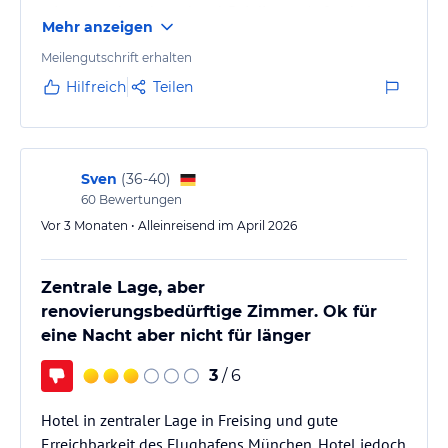
mitunter sehr schwankend. Bei diesem Aufenthalt
Mehr anzeigen
erhielten wir ein etwas besseres Zimmer. Dafür
bedanken wir uns recht herzlich. Wenn man diesem
Meilengutschrift erhalten
Standard folgt, dann würde ich auch fünf Sonnen
Hilfreich
Teilen
vergeben. Aber das ist immer so ein wenig
Glückssache. Ansonsten ist dieses Hotel ein
ehemaliges Dorint, ich kenne…
Sven
(
36-40
)
60
Bewertungen
Vor 3 Monaten • Alleinreisend im April 2026
Zentrale Lage, aber
renovierungsbedürftige Zimmer. Ok für
eine Nacht aber nicht für länger
3
/ 6
Hotel in zentraler Lage in Freising und gute
Erreichbarkeit des Flughafens München. Hotel jedoch