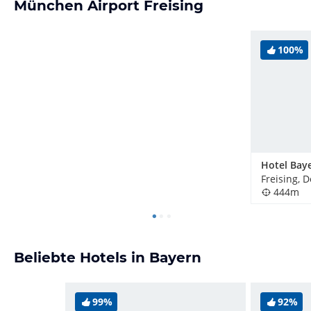
München Airport Freising
100%
Freising, 
444m
Beliebte Hotels in Bayern
99%
92%