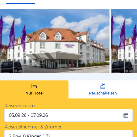
vom Hotelie
Nur Hotel
Pauschalreisen
Reisezeitraum
05.09.26 - 07.09.26
Reiseteilnehmer & Zimmer
2 Erw, 0 Kinder, 1 Zi.