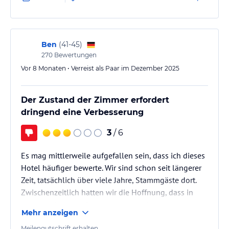
Positiv hervorzuheben sind insbesondere die
günstige Lage sowie die, in der Regel, sehr
freundliche und zugewandte Art der Mitarbeitenden,
Ben
(
41-45
)
270
Bewertungen
die…
Vor 8 Monaten • Verreist als Paar im Dezember 2025
Der Zustand der Zimmer erfordert
dringend eine Verbesserung
3
/ 6
Es mag mittlerweile aufgefallen sein, dass ich dieses
Hotel häufiger bewerte. Wir sind schon seit längerer
Zeit, tatsächlich über viele Jahre, Stammgäste dort.
Zwischenzeitlich hatten wir die Hoffnung, dass in
dem relativ ungepflegten Haus die Kehrtwende
Mehr anzeigen
Einzug gehalten hätte und es doch bergauf gehen
würde mit der Qualität. Dies war jedoch leider ein
Meilengutschrift erhalten