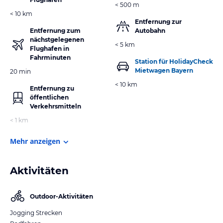
< 500 m
< 10 km
Entfernung zur
Entfernung zum
Autobahn
nächstgelegenen
< 5 km
Flughafen in
Fahrminuten
Station für HolidayCheck
Mietwagen Bayern
20 min
< 10 km
Entfernung zu
öffentlichen
Verkehrsmitteln
< 1 km
Mehr anzeigen
Aktivitäten
Outdoor-Aktivitäten
Jogging Strecken