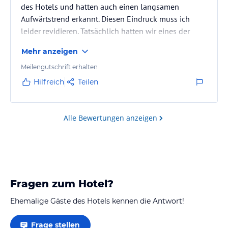
des Hotels und hatten auch einen langsamen
Aufwärtstrend erkannt. Diesen Eindruck muss ich
leider revidieren. Tatsächlich hatten wir eines der
schlechtesten Zimmer seit langer Zeit in diesem Haus.
Mehr anzeigen
Auch das Personal am Front Desk fiel bei diesem
Aufenthalt nicht in die freundliche Rubrik. Alles in
Meilengutschrift erhalten
allem zusammengefasst sind wir echt am Überlegen,
Hilfreich
Teilen
ob wir uns für unsere Aufenthalte in Freising
anderweitig orientieren sollten. Zudem wurde auch
noch bekannt, dass das…
Alle Bewertungen anzeigen
Fragen zum Hotel?
Ehemalige Gäste des Hotels kennen die Antwort!
Frage stellen