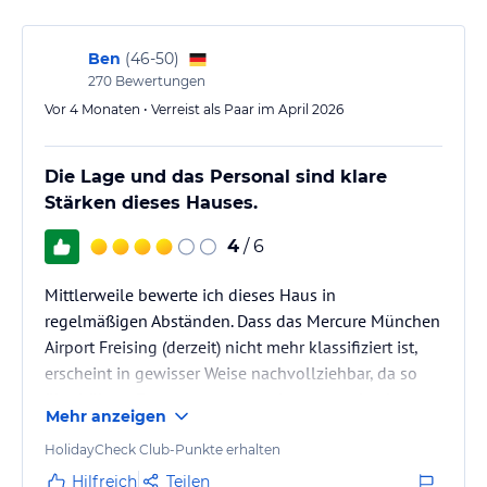
Unweit des Hotels befinden sich die Isarauen, welche sich zum
Radeln und Joggen eignen.
Ben
(
46-50
)
Sonstige Einrichtungen und Services
270
Bewertungen
Liebe Gäste,
Vor 4 Monaten • Verreist als Paar im April 2026
bitte beachten Sie, dass unsere Hauptdurchgangsstraße vom 3.
März bis Ende April 2026 saniert wird. Aus diesem Grund ist bei
Die Lage und das Personal sind klare
der Anfahrt zum Hotel mit Einschränkungen und erhöhtem
Zeitaufwand zu rechnen.
Stärken dieses Hauses.
Vielen Dank für Ihr Verständnis, Ihr Mercure Team
4
/ 6
Hinweis:
Allgemeine und unverbindliche
Hoteliers-/Veranstalter-/Kataloginformationen. Alle Angaben
Mittlerweile bewerte ich dieses Haus in
ohne Gewähr und ohne Prüfung durch HolidayCheck. Bitte
regelmäßigen Abständen. Dass das Mercure München
lies vor der Buchung die verbindlichen
Angebotsdetails
des
Airport Freising (derzeit) nicht mehr klassifiziert ist,
jeweiligen Veranstalters.
erscheint in gewisser Weise nachvollziehbar, da so
überhöhten Erwartungen vorgebeugt werden kann.
Mehr anzeigen
Der Standard bewegt sich insgesamt eher im unteren
Bereich dessen, was man üblicherweise von einem
HolidayCheck Club-Punkte erhalten
Haus dieser Marke erwarten darf.
Hilfreich
Teilen