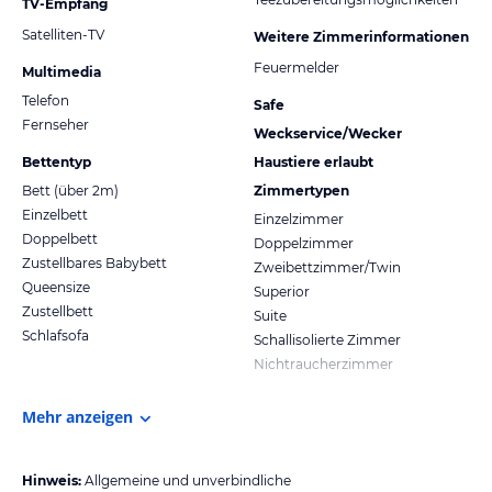
TV-Empfang
Satelliten-TV
Weitere Zimmerinformationen
Feuermelder
Multimedia
Telefon
Safe
Fernseher
Weckservice/Wecker
Bettentyp
Haustiere erlaubt
Bett (über 2m)
Zimmertypen
Einzelbett
Einzelzimmer
Doppelbett
Doppelzimmer
Zustellbares Babybett
Zweibettzimmer/Twin
Queensize
Superior
Zustellbett
Suite
Schlafsofa
Schallisolierte Zimmer
Nichtraucherzimmer
Mehr anzeigen
Hinweis:
Allgemeine und unverbindliche