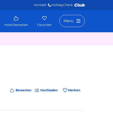
Kontakt
HolidayCheck 
Menü
Hotel bewerten
Favoriten
Bewerten
Hochladen
Merken