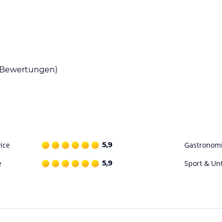
Bewertungen)
ice
5,9
Gastronom
e
5,9
Sport & Un