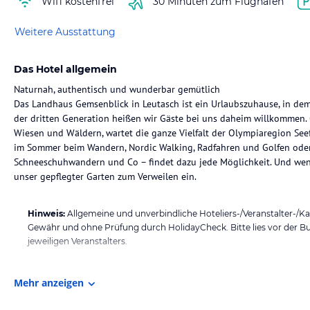
Wifi kostenfrei
30 Minuten zum Flughafen
Weitere Ausstattung
Das Hotel allgemein
Naturnah, authentisch und wunderbar gemütlich
Das Landhaus Gemsenblick in Leutasch ist ein Urlaubszuhause, in dem a
der dritten Generation heißen wir Gäste bei uns daheim willkommen. 
Wiesen und Wäldern, wartet die ganze Vielfalt der Olympiaregion Seefe
im Sommer beim Wandern, Nordic Walking, Radfahren und Golfen oder
Schneeschuhwandern und Co – findet dazu jede Möglichkeit. Und wenn
unser gepflegter Garten zum Verweilen ein.
Hinweis:
Allgemeine und unverbindliche Hoteliers-/Veranstalter-/K
Gewähr und ohne Prüfung durch HolidayCheck. Bitte lies vor der B
jeweiligen Veranstalters.
Mehr anzeigen