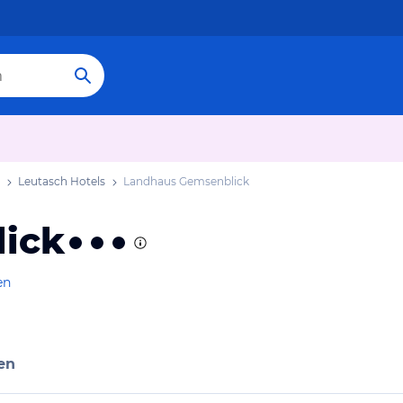
Leutasch Hotels
Landhaus Gemsenblick
ick
en
en