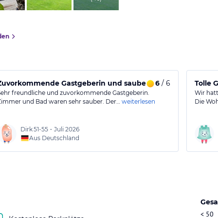
den
Zuvorkommende Gastgeberin und saubere Zimmer
6
/ 6
Tolle 
Sehr freundliche und zuvorkommende Gastgeberin.
Wir hat
Zimmer und Bad waren sehr sauber. Der…
weiterlesen
Die Woh
Dirk
51-55
•
Juli 2026
Aus Deutschland
Gesa
< 50