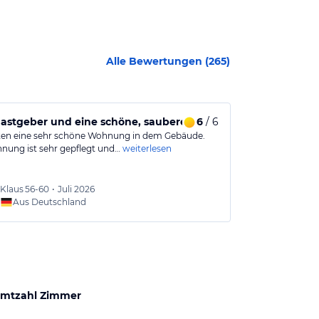
Alle Bewertungen (
265
)
Gastgeber und eine schöne, saubere Wohnung.
6
/ 6
Freundliche
ten eine sehr schöne Wohnung in dem Gebäude.
Sehr schöne, g
nung ist sehr gepflegt und…
weiterlesen
Unterkunft. Su
Klaus
56-60
•
Juli 2026
Jan
56
Aus Deutschland
Aus
mtzahl Zimmer