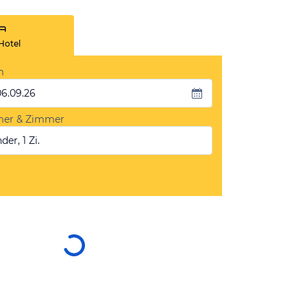
Hotel
m
06.09.26
mer & Zimmer
der, 1 Zi.