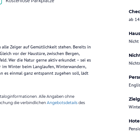
Kostenlose Parkplätze
Chec
ab 14
Haus
Nicht
lle Zeiger auf Gemütlichkeit stehen. Bereits in
Gleich vor der Haustüre, zwischen Bergen,
Nich
ld. Wer die Natur gerne aktiv erkundet – sei es
Nicht
 im Winter beim Langlaufen, Winterwandern,
 es einmal ganz entspannt zugehen soll, lädt
Pers
Engli
ataloginformationen. Alle Angaben ohne
Ziel
uchung die verbindlichen
Angebotsdetails
des
Winte
Hote
Pensi