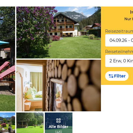
Nur 
Reisezeitrau
04.09.26 - 
Reiseteilneh
2 Erw, 0 Kin
vom Hotelier, Mai 2020
Filter
vom Hotelier, August 2015
Alle Bilder
(
46
)