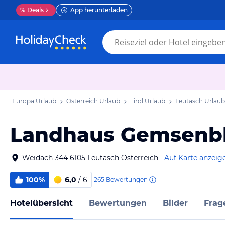
%
Deals
App herunterladen
Europa Urlaub
Österreich Urlaub
Tirol Urlaub
Leutasch Urlaub
Landhaus Gemsenbl
Weidach 344 6105 Leutasch Österreich
Auf Karte anzeig
100%
6,0
/ 6
265
Bewertungen
Hotelübersicht
Bewertungen
Bilder
Frag