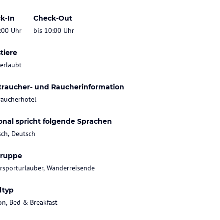
k-In
Check-Out
:00 Uhr
bis 10:00 Uhr
tiere
 erlaubt
traucher- und Raucherinformation
raucherhotel
onal spricht folgende Sprachen
sch, Deutsch
gruppe
rsporturlauber, Wanderreisende
ltyp
on, Bed & Breakfast