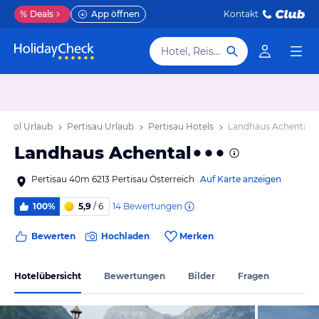
%
Deals
App öffnen
Kontakt
Hotel, Reiseziel
Tirol Urlaub
Pertisau Urlaub
Pertisau Hotels
Landhaus Achental
Landhaus Achental
Pertisau 40m 6213 Pertisau Österreich
Auf Karte anzeigen
14
Bewertungen
100%
5,9
/ 6
Bewerten
Hochladen
Merken
Hotelübersicht
Bewertungen
Bilder
Fragen