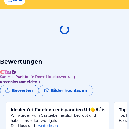
Filter
Bewertungen
Sammle
Punkte
für Deine Hotelbewertung.
Kostenlos anmelden
Bewerten
Bilder hochladen
Idealer Ort für einen entspannten Urlaub
6
/ 6
Top 
Wir wurden vom Gastgeber herzlich begrüßt und
Top L
haben uns sofort wohlgefühlt.
Besse
Das Haus und…
weiterlesen