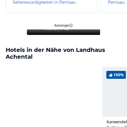
Sehenswürdigkeiten in Pertisau
Pertisau
“
Ideal zum Entspannen mit
ausgezeichnetem Essen
”
Anzeige
Andrea
(
41-45
)
Hotels in der Nähe von Landhaus
Achental
100%