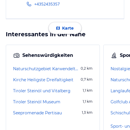
+4352435357
Karte
Interessantes in der Nähe
Sehenswürdigkeiten
Spor
Naturschutzgebiet Karwendeltäler
0,2
km
Nostalgi
Kirche Heiligste Dreifaltigkeit
0,7
km
Naturschu
Tiroler Steinöl und Vitalberg
1,1
km
Langlaufe
Tiroler Steinöl Museum
1,1
km
Golfclub
Seepromenade Pertisau
1,3
km
Schischul
Sport- un