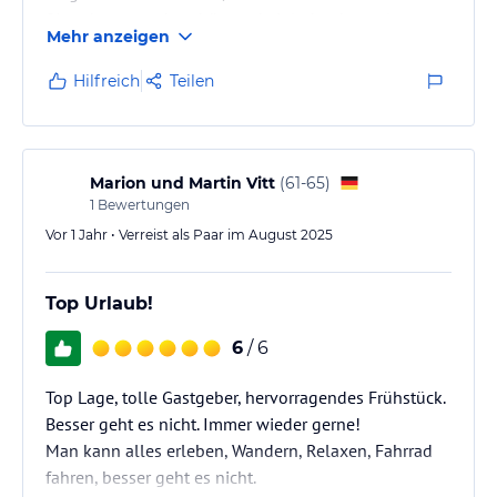
Sitzecken, wunderschön und einladend angelegt.
Mehr anzeigen
Sehr guter Ausgangspunkt für Aktivitäten, um auch
das Auto stehenzulassen.
Hilfreich
Teilen
Die Hausherrin gab gute Tipps und servierte ein
perfektes Frühstück.
Rundum ein gelungener Urlaub.
Marion und Martin Vitt
(
61-65
)
1
Bewertungen
Vor 1 Jahr • Verreist als Paar im August 2025
Top Urlaub!
6
/ 6
Top Lage, tolle Gastgeber, hervorragendes Frühstück.
Besser geht es nicht. Immer wieder gerne!
Man kann alles erleben, Wandern, Relaxen, Fahrrad
fahren, besser geht es nicht.