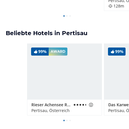
Pertisau, 
128m
Beliebte Hotels in Pertisau
99%
99%
AWARD
Rieser Achensee Resort
Pertisau, Österreich
Pertisau, 