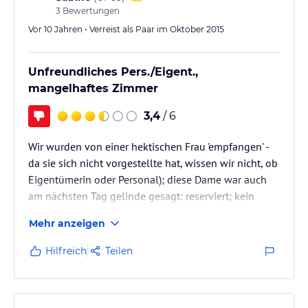
3
Bewertungen
Vor 10 Jahren • Verreist als Paar im Oktober 2015
Unfreundliches Pers./Eigent.,
mangelhaftes Zimmer
3,4
/ 6
Wir wurden von einer hektischen Frau 'empfangen' -
da sie sich nicht vorgestellte hat, wissen wir nicht, ob
Eigentümerin oder Personal); diese Dame war auch
am nächsten Tag gelinde gesagt: reserviert; kein
persönliches Wort; man hatte den Eindruck, wir
Mehr anzeigen
waren ihr eher lästig!
Zimmer war zwar top sauber; aber eine in die Jahre
Hilfreich
Teilen
gekommende Dusche (Duschkopf könnte man ja mal
austauschen), kein Föhn, keine Pflegemittel.
Das Frühstück war gut.