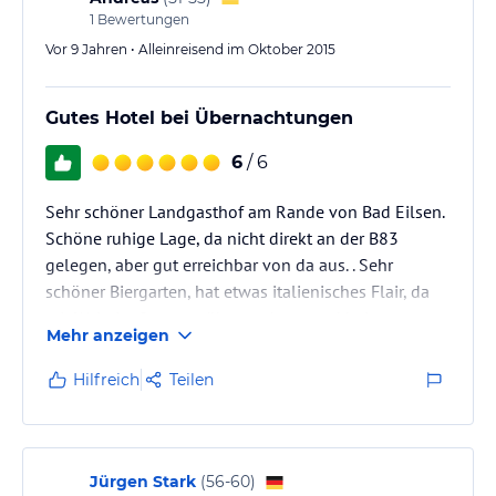
1
Bewertungen
Vor 9 Jahren • Alleinreisend im Oktober 2015
Gutes Hotel bei Übernachtungen
6
/ 6
Sehr schöner Landgasthof am Rande von Bad Eilsen.
Schöne ruhige Lage, da nicht direkt an der B83
gelegen, aber gut erreichbar von da aus. . Sehr
schöner Biergarten, hat etwas italienisches Flair, da
mit Wein im Sommer überwachsen und bei warmen
Mehr anzeigen
Temperaturen schön schattig.
Hilfreich
Teilen
Jürgen Stark
(
56-60
)