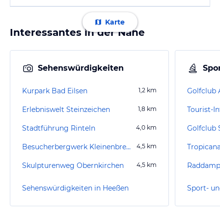
Karte
Interessantes in der Nähe
Sehenswürdigkeiten
Spor
Kurpark Bad Eilsen
1,2
km
Golfclub 
Erlebniswelt Steinzeichen
1,8
km
Tourist-
Stadtführung Rinteln
4,0
km
Golfclub
Besucherbergwerk Kleinenbremen
4,5
km
Tropican
Skulpturenweg Obernkirchen
4,5
km
Sehenswürdigkeiten in Heeßen
Sport- un