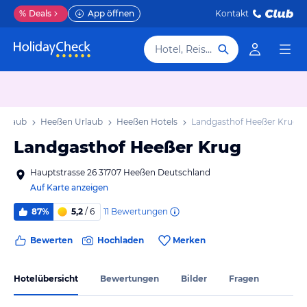
%
Deals
App öffnen
Kontakt
Hotel, Reiseziel
Urlaub
Heeßen Urlaub
Heeßen Hotels
Landgasthof Heeßer Krug
Landgasthof Heeßer Krug
Hauptstrasse 26 31707 Heeßen Deutschland
Auf Karte anzeigen
11
Bewertungen
87%
5,2
/ 6
Bewerten
Hochladen
Merken
Hotelübersicht
Bewertungen
Bilder
Fragen