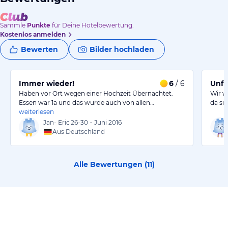
Sammle
Punkte
für Deine Hotelbewertung.
Kostenlos anmelden
Bewerten
Bilder hochladen
Immer wieder!
6
/ 6
Unfr
Haben vor Ort wegen einer Hochzeit Übernachtet.
Wir w
Essen war 1a und das wurde auch von allen…
da sie
weiterlesen
Jan- Eric
26-30
•
Juni 2016
Aus Deutschland
Alle Bewertungen (
11
)