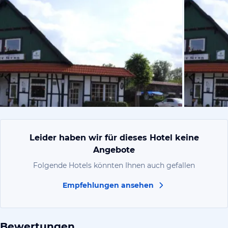
vom Hoteli
Leider haben wir für dieses Hotel keine
Angebote
Folgende Hotels könnten Ihnen auch gefallen
Empfehlungen ansehen
Bewertungen