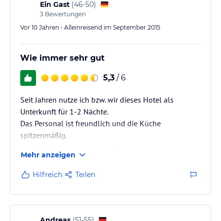
Ein Gast
(
46-50
)
3
Bewertungen
Vor 10 Jahren • Alleinreisend im September 2015
Wie immer sehr gut
5,3
/ 6
Seit Jahren nutze ich bzw. wir dieses Hotel als
Unterkunft für 1-2 Nächte.
Das Personal ist freundlich und die Küche
spitzenmäßig.
Die Ausstattung ist gut, die Zimmer sind sauber und
Mehr anzeigen
ruhig.
Die Lage ist verkehrstechnisch gut, man erreicht es
Hilfreich
Teilen
schnell von der Autobahn aus.
Andreas
(
51-55
)