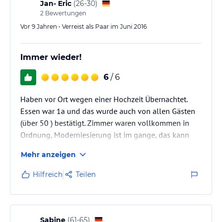
Jan- Eric
(
26-30
)
2
Bewertungen
Vor 9 Jahren • Verreist als Paar im Juni 2016
Immer wieder!
6
/ 6
Haben vor Ort wegen einer Hochzeit Übernachtet.
Essen war 1a und das wurde auch von allen Gästen
(über 50 ) bestätigt. Zimmer waren vollkommen in
Ordnung, Moderniesierung ist im gange, das kann
man deutlich an den neuen Betten etc. erkennen!
Mehr anzeigen
Personal war immer freundlich und zuvorkommend,
sind mittlerweile sehr oft im Resturant des Betriebs
Hilfreich
Teilen
essen, top!
Sabine
(
61-65
)