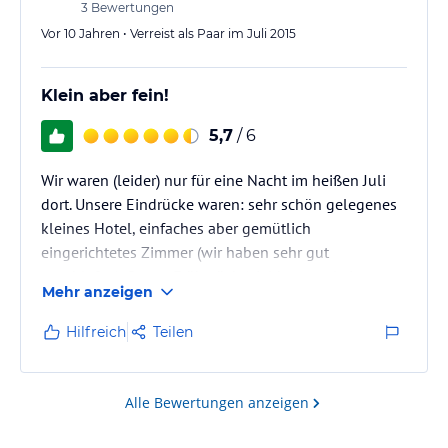
3
Bewertungen
Vor 10 Jahren • Verreist als Paar im Juli 2015
Klein aber fein!
5,7
/ 6
Wir waren (leider) nur für eine Nacht im heißen Juli
dort. Unsere Eindrücke waren: sehr schön gelegenes
kleines Hotel, einfaches aber gemütlich
eingerichtetes Zimmer (wir haben sehr gut
geschlafen), Super-Frühstück (viel besser als in
Mehr anzeigen
Großhotels), Abendessen war lecker, die Getränke
frisch gezapft und kühl serviert (im eigenen
Hilfreich
Teilen
schattigen Biergarten mit netten anderen Gästen),
kostenlos parken u. WiFi, Eigentümer und Personal
waren sehr freundlich und zuvorkommend (jeder
Alle Bewertungen anzeigen
Sonderwunsch wurde problemlos…