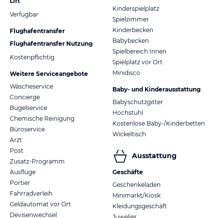
Lift
Kinderspielplatz
Verfügbar
Spielzimmer
Kinderbecken
Flughafentransfer
Babybecken
Flughafentransfer Nutzung
Spielbereich Innen
Kostenpflichtig
Spielplatz vor Ort
Minidisco
Weitere Serviceangebote
Wäscheservice
Baby- und Kinderausstattung
Concierge
Babyschutzgitter
Bügelservice
Hochstuhl
Chemische Reinigung
Kostenlose Baby-/Kinderbetten
Büroservice
Wickeltisch
Arzt
Post
Ausstattung
Zusatz-Programm
Ausflüge
Geschäfte
Portier
Geschenkeladen
Fahrradverleih
Minimarkt/Kiosk
Geldautomat vor Ort
Kleidungsgeschäft
Devisenwechsel
Juwelier