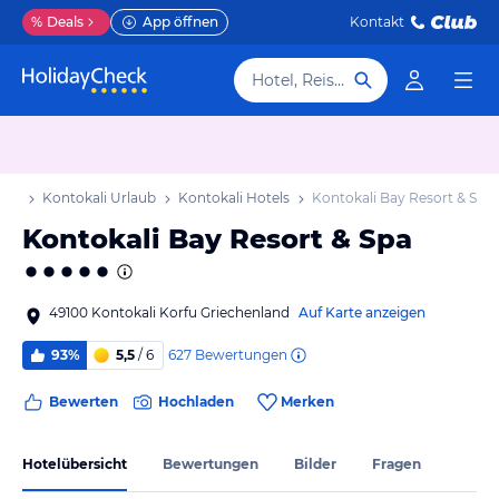
%
Deals
App öffnen
Kontakt
Hotel, Reiseziel
aub
Kontokali Urlaub
Kontokali Hotels
Kontokali Bay Resort & Spa
Kontokali Bay Resort & Spa
49100 Kontokali Korfu Griechenland
Auf Karte anzeigen
627
Bewertungen
93%
5,5
/ 6
Bewerten
Hochladen
Merken
Hotelübersicht
Bewertungen
Bilder
Fragen