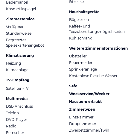
Sitzecke
Bademantel
Kosmetikspiegel
Haushaltsgeräte
Zimmerservice
Bügeleisen
Kaffee- und
Verfügbar
Teezubereitungsmöglichkeiten
Stundenweise
Kühlschrank
Begrenztes
Speisekartenangebot
Weitere Zimmerinformationen
Klimatisierung
Obstteller
Feuermelder
Heizung
Sprinkleranlage
Klimaanlage
Kostenlose Flasche Wasser
TV-Empfang
Safe
Satelliten-TV
Weckservice/Wecker
Multimedia
Haustiere erlaubt
DSL-Anschluss
Zimmertypen
Telefon
Einzelzimmer
DVD-Player
Doppelzimmer
Radio
Zweibettzimmer/Twin
Fernseher