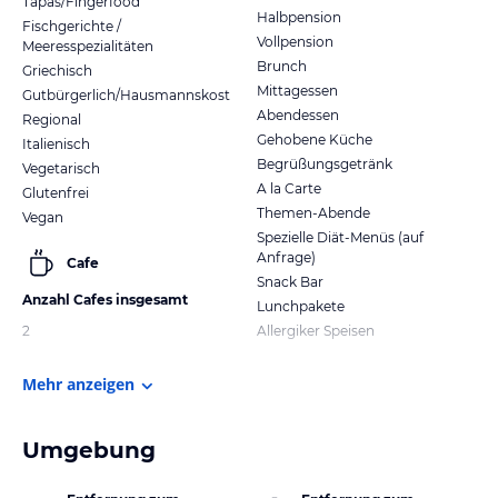
Tapas/Fingerfood
Halbpension
Fischgerichte /
Vollpension
Meeresspezialitäten
Brunch
Griechisch
Mittagessen
Gutbürgerlich/Hausmannskost
Abendessen
Regional
Gehobene Küche
Italienisch
Begrüßungsgetränk
Vegetarisch
A la Carte
Glutenfrei
Themen-Abende
Vegan
Spezielle Diät-Menüs (auf
Anfrage)
Cafe
Snack Bar
Anzahl Cafes insgesamt
Lunchpakete
2
Allergiker Speisen
Mehr anzeigen
Umgebung