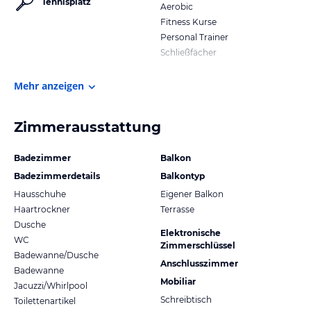
Tennisplatz
Aerobic
Fitness Kurse
Personal Trainer
Schließfächer
Mehr anzeigen
Zimmerausstattung
Badezimmer
Balkon
Badezimmerdetails
Balkontyp
Hausschuhe
Eigener Balkon
Haartrockner
Terrasse
Dusche
Elektronische
WC
Zimmerschlüssel
Badewanne/Dusche
Anschlusszimmer
Badewanne
Mobiliar
Jacuzzi/Whirlpool
Schreibtisch
Toilettenartikel