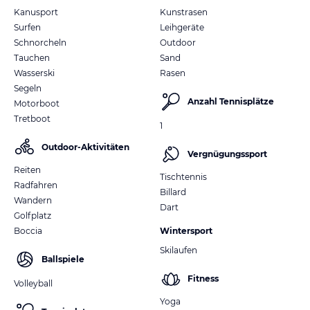
Kanusport
Kunstrasen
Surfen
Leihgeräte
Schnorcheln
Outdoor
Tauchen
Sand
Wasserski
Rasen
Segeln
Anzahl Tennisplätze
Motorboot
Tretboot
1
Outdoor-Aktivitäten
Vergnügungssport
Reiten
Tischtennis
Radfahren
Billard
Wandern
Dart
Golfplatz
Boccia
Wintersport
Skilaufen
Ballspiele
Fitness
Volleyball
Yoga