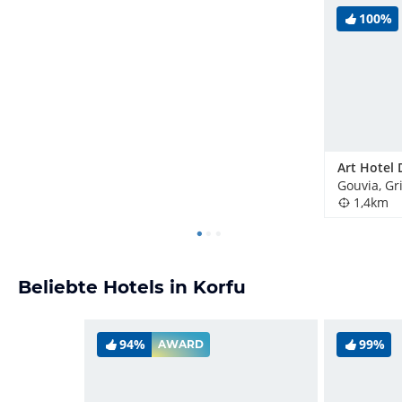
100%
Art Hotel
Gouvia, Gr
1,4km
Beliebte Hotels in Korfu
94%
99%
AWARD