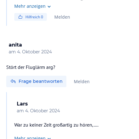
Mehr anzeigen
An Pfingsten bieten wir leider keine Minidisco und auch
Melden
Hilfreich
0
kein Maskottchen-Treffen an. Dafür gibt es jedoch viele
andere schöne Angebote für Kinder in unserem
Miniclub – unter anderem kreative Aktivitäten, Spiele
und auch eine fröhliche Kinderparty.
anita
am
4. Oktober 2024
Wir sind sicher, dass für unsere kleinen Gäste trotzdem
viel Spaß dabei ist, und freuen uns, sie bei uns
Stört der Fluglärm arg?
begrüßen zu dürfen!
Frage beantworten
Melden
Herzliche Grüße
Lars
am
4. Oktober 2024
War zu keiner Zeit großartig zu hören,....
Mehr anzeigen