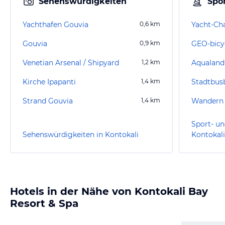
Sehenswürdigkeiten
Spor
Yachthafen Gouvia
0,6
km
Yacht-Ch
Gouvia
0,9
km
GEO-bicy
Venetian Arsenal / Shipyard
1,2
km
Aqualand
Kirche Ipapanti
1,4
km
Stadtbus
Strand Gouvia
1,4
km
Wandern 
Sport- un
Sehenswürdigkeiten in Kontokali
Kontokali
Hotels in der Nähe von Kontokali Bay
Resort & Spa