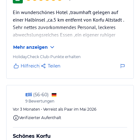
Ein wunderschönes Hotel ,traumhaft gelegen auf
einer Halbinsel ,ca.5 km entfernt von Korfu Altstadt .
Sehr nettes zuvorkommendes Personal, leckeres
abwechslungsreiches Essen ,ein eigener ruhiger
Strand zum Entspannen.
Mehr anzeigen
Wir haben uns sehr wohl gefühlt .
Eine tolle grüne Insel.optimal zum Erkunden
HolidayCheck Club-Punkte erhalten
Hilfreich
Teilen
Elli
(
56-60
)
9
Bewertungen
Vor 3 Monaten • Verreist als Paar im Mai 2026
Verifizierter Aufenthalt
Schönes Korfu