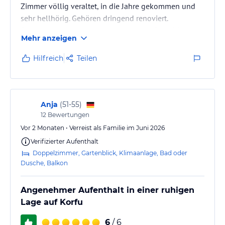
Zimmer völlig veraltet, in die Jahre gekommen und
sehr hellhörig. Gehören dringend renoviert.
Reinigung wird sehr schlecht und oberflächlich
Mehr anzeigen
durchgeführt. Strand nicht schön und die Liegen
dreckig. Poolliegen immer zu wenig und es wird
Hilfreich
Teilen
keine Abhilfe geschaffen. Flugschneise im 10
Minutentakt einschließlich nachts sehr laut. Laute
Zimmereinigung morgens um 7 Uhr deutsche Zeit.
Anja
(
51-55
)
12
Bewertungen
Vor 2 Monaten • Verreist als Familie im Juni 2026
Verifizierter Aufenthalt
Doppelzimmer, Gartenblick, Klimaanlage, Bad oder
Dusche, Balkon
Angenehmer Aufenthalt in einer ruhigen
Lage auf Korfu
6
/ 6