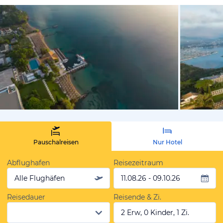
vom Hoteli
Pauschalreisen
Nur Hotel
Abflughafen
Reisezeitraum
Alle Flughäfen
11.08.26 - 09.10.26
Reisedauer
Reisende & Zi.
2 Erw, 0 Kinder, 1 Zi.