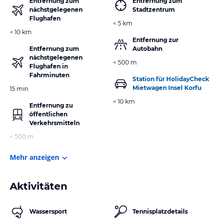
Entfernung zum
Entfernung zum
nächstgelegenen
Stadtzentrum
Flughafen
< 5 km
< 10 km
Entfernung zur
Entfernung zum
Autobahn
nächstgelegenen
< 500 m
Flughafen in
Fahrminuten
Station für HolidayCheck
Mietwagen Insel Korfu
15 min
< 10 km
Entfernung zu
öffentlichen
Verkehrsmitteln
< 500 m
Mehr anzeigen
Aktivitäten
Wassersport
Tennisplatzdetails