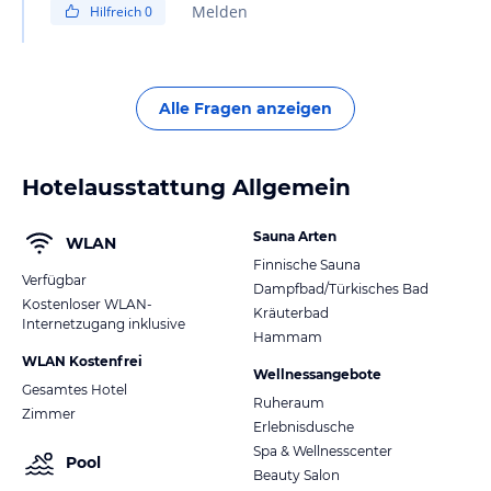
Melden
Hilfreich
0
Alle Fragen anzeigen
Hotelausstattung Allgemein
Sauna Arten
WLAN
Finnische Sauna
Verfügbar
Dampfbad/Türkisches Bad
Kostenloser WLAN-
Kräuterbad
Internetzugang inklusive
Hammam
WLAN Kostenfrei
Wellnessangebote
Gesamtes Hotel
Ruheraum
Zimmer
Erlebnisdusche
Spa & Wellnesscenter
Pool
Beauty Salon