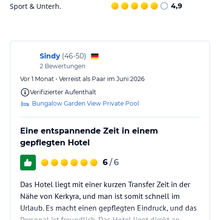
Die Freizeitmöglichkeiten im Kontokali Bay Resort & Spa umfassen
Sport & Unterh.
4,9
einen Tennisplatz mit Flutlicht, ein Fitnessraum sowie Water
Sports wie Wasserski. Zudem werden Aktivitäten wie Yoga und
Aqua Fitness angeboten. Für Mountainbikes steht ein Verleih zur
Verfügung, und Personal Training kann gegen Gebühr gebucht
werden.
Sindy
(
46-50
)
2
Bewertungen
Hinweis:
Verfasst von HolidayCheck mit Hilfe von KI. Alle
Vor 1 Monat • Verreist als Paar im Juni 2026
Angaben ohne Gewähr. Bitte lies vor der Buchung die
Verifizierter Aufenthalt
verbindlichen
Angebotsdetails
des jeweiligen Veranstalters.
Bungalow Garden View Private Pool
Eine entspannende Zeit in einem
gepflegten Hotel
6
/ 6
Das Hotel liegt mit einer kurzen Transfer Zeit in der
Nähe von Kerkyra, und man ist somit schnell im
Urlaub. Es macht einen gepflegten Eindruck, und das
Personal ist freundlich. Das Hotel liegt direkt an