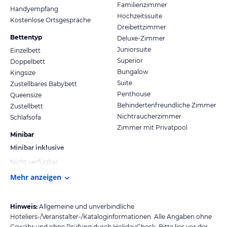
Familienzimmer
Handyempfang
Hochzeitssuite
Kostenlose Ortsgespräche
Dreibettzimmer
Bettentyp
Deluxe-Zimmer
Juniorsuite
Einzelbett
Superior
Doppelbett
Bungalow
Kingsize
Suite
Zustellbares Babybett
Penthouse
Queensize
Behindertenfreundliche Zimmer
Zustellbett
Nichtraucherzimmer
Schlafsofa
Zimmer mit Privatpool
Minibar
Minibar inklusive
Nicht verfügbar
Mehr anzeigen
Hinweis:
Allgemeine und unverbindliche
Hoteliers-/Veranstalter-/Kataloginformationen. Alle Angaben ohne
Gewähr und ohne Prüfung durch HolidayCheck. Bitte lies vor der