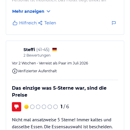
einem gepflegten Sandstrand. Man fand zu jeder Zeit
Mehr anzeigen
eine Liege mit Schirm. Der Bungalow mit Pool war
wunderbar. Die Hotelanlage bestand aus einem
Hilfreich
Teilen
wunderschönen grünem Park mit vielen Schatten
spendenden Bäumen. Das Essen war sehr gut, es gab
eine große Auswahl an unterschiedlichen leckeren
Gerichten.
Steffi
(
41-45
)
Schon als man…
2
Bewertungen
Vor 2 Wochen • Verreist als Paar im Juli 2026
Verifizierter Aufenthalt
Das einzige was 5-Sterne war, sind die
Preise
1
/ 6
Nicht mal ansatzweise 5 Sterne! Immer kaltes und
dasselbe Essen. Die Essensauswahl ist bescheiden.