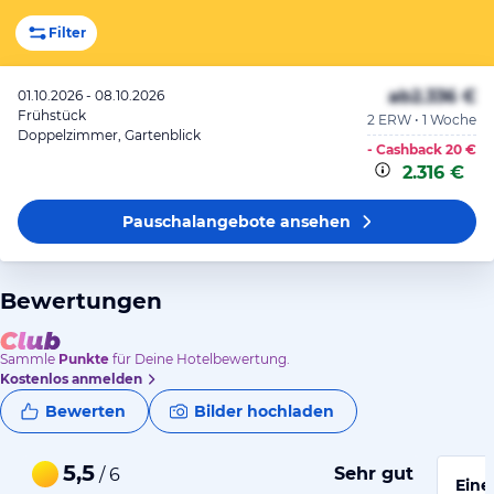
Filter
ab
2.336 €
01.10.2026 - 08.10.2026
Frühstück
2 ERW • 1 Woche
Doppelzimmer, Gartenblick
- Cashback
20 €
2.316 €
Pauschalangebote
ansehen
Bewertungen
Sammle
Punkte
für Deine Hotelbewertung.
Kostenlos anmelden
Bewerten
Bilder hochladen
5,5
Sehr gut
/ 6
Eine