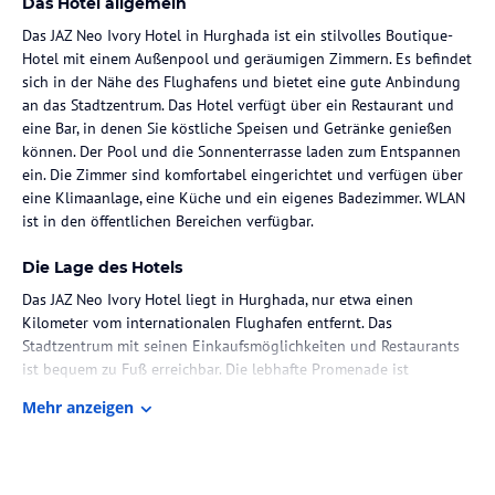
Das Hotel allgemein
Das JAZ Neo Ivory Hotel in Hurghada ist ein stilvolles Boutique-
Hotel mit einem Außenpool und geräumigen Zimmern. Es befindet
sich in der Nähe des Flughafens und bietet eine gute Anbindung
an das Stadtzentrum. Das Hotel verfügt über ein Restaurant und
eine Bar, in denen Sie köstliche Speisen und Getränke genießen
können. Der Pool und die Sonnenterrasse laden zum Entspannen
ein. Die Zimmer sind komfortabel eingerichtet und verfügen über
eine Klimaanlage, eine Küche und ein eigenes Badezimmer. WLAN
ist in den öffentlichen Bereichen verfügbar.
Die Lage des Hotels
Das JAZ Neo Ivory Hotel liegt in Hurghada, nur etwa einen
Kilometer vom internationalen Flughafen entfernt. Das
Stadtzentrum mit seinen Einkaufsmöglichkeiten und Restaurants
ist bequem zu Fuß erreichbar. Die lebhafte Promenade ist
ebenfalls nur wenige Gehminuten entfernt.
Mehr anzeigen
Zimmer / Unterbringung im Hotel
Die geräumigen Zimmer im JAZ Neo Ivory Hotel sind elegant
eingerichtet und verfügen über eine Klimaanlage, eine moderne