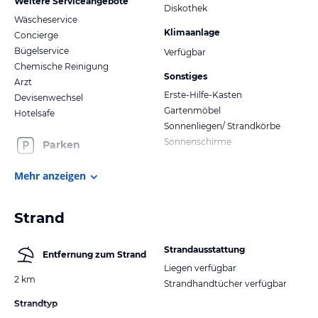
Weitere Serviceangebote
Diskothek
Wäscheservice
Klimaanlage
Concierge
Bügelservice
Verfügbar
Chemische Reinigung
Sonstiges
Arzt
Erste-Hilfe-Kasten
Devisenwechsel
Gartenmöbel
Hotelsafe
Sonnenliegen/ Strandkörbe
Sonnenschirme
Parken
Mehr anzeigen
Strand
Strandausstattung
Entfernung zum Strand
Liegen verfügbar
2 km
Strandhandtücher verfügbar
Strandtyp