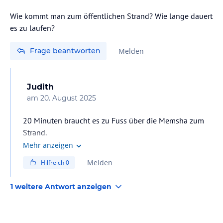
Wie kommt man zum öffentlichen Strand? Wie lange dauert
es zu laufen?
Frage beantworten
Melden
Judith
am
20. August 2025
20 Minuten braucht es zu Fuss über die Memsha zum
Strand.
Neben den erwähnten Taxis kann man auch den
Mehr anzeigen
öffentlichen Bus (Microbus für 5 LE. ) benutzen, der in
Melden
Hilfreich
0
unmittelbarer Nähe des Hotels losfährt. Richtung
Stadtzentrum fahren und vor dem "Old Vic Kreisel"
1 weitere Antwort anzeigen
aussteigen und rechts zur Memsha laufen. Dann muss
nur 5 Minuten zu Fuss gehen.