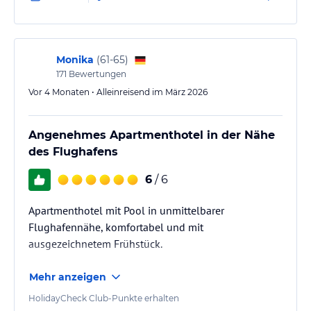
Hotel schnell erreichbar.
Mein Zimmer war wie eine kleine Wohnung. Auf
Wunsch bekommt man eine Küchenausrüstung und
kann sich somit selber was kochen. Es gibt aber auch
Monika
(
61-65
)
die Möglichkeit im Restaurant a la…
171
Bewertungen
Vor 4 Monaten • Alleinreisend im März 2026
Angenehmes Apartmenthotel in der Nähe
des Flughafens
6
/ 6
Apartmenthotel mit Pool in unmittelbarer
Flughafennähe, komfortabel und mit
ausgezeichnetem Frühstück.
Mehr anzeigen
HolidayCheck Club-Punkte erhalten