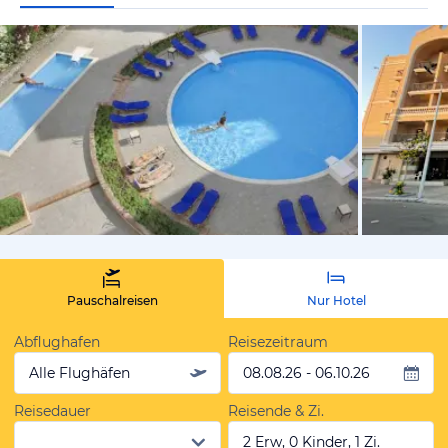
vom Hotelie
Pauschalreisen
Nur Hotel
Abflughafen
Reisezeitraum
Alle Flughäfen
08.08.26 - 06.10.26
Reisedauer
Reisende & Zi.
2 Erw, 0 Kinder, 1 Zi.