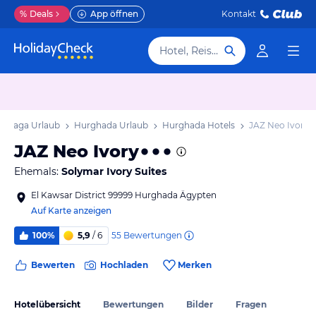
%
Deals
App öffnen
Kontakt
Hotel, Reiseziel
Safaga Urlaub
Hurghada Urlaub
Hurghada Hotels
JAZ Neo Ivory
JAZ Neo Ivory
Ehemals:
Solymar Ivory Suites
El Kawsar District 99999 Hurghada Ägypten
Auf Karte anzeigen
55
Bewertungen
100%
5,9
/ 6
Bewerten
Hochladen
Merken
Hotelübersicht
Bewertungen
Bilder
Fragen