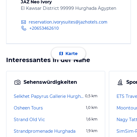
JAZ Neo Ivory
El Kawsar District 99999 Hurghada Ägypten
reservation.ivorysuites@jazhotels.com
+20653462610
Karte
Interessantes in der Nähe
Sehenswürdigkeiten
Spor
Selkhet Papyrus Gallerie Hurghada
0,5
km
ETS Trav
Osheen Tours
1,0
km
Moontour
Strand Old Vic
1,6
km
Nagy Tat
Strandpromenade Hurghada
1,9
km
SimSim-R