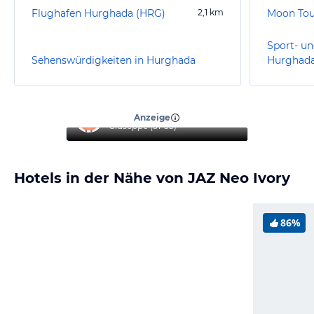
Flughafen Hurghada (HRG)
2,1
km
Moon Tou
Sport- un
Sehenswürdigkeiten in Hurghada
Hurghad
“
Top Hotel
”
Anzeige
Giuseppe
(
51-55
)
Hotels in der Nähe von JAZ Neo Ivory
86%