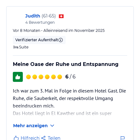
Judith
(
61-65
)
4
Bewertungen
Vor 8 Monaten • Alleinreisend im November 2025
Verifizierter Aufenthalt
Suite
Meine Oase der Ruhe und Entspannung
6
/ 6
Ich war zum 3. Mal in Folge in diesem Hotel Gast. Die
Ruhe, die Sauberkeit, der respektvolle Umgang
beeindrucken mich.
Das Hotel liegt in El Kawther und ist ein super
Ausgangspunkt für verschiedene Ausflüge/ Tauchen,
Mehr anzeigen
liegt sehr nahe am Flughafen. Trotzdem hört man
keinen Fluglärm. Microbusse, Taxis sind vor dem
Hilfreich
Teilen