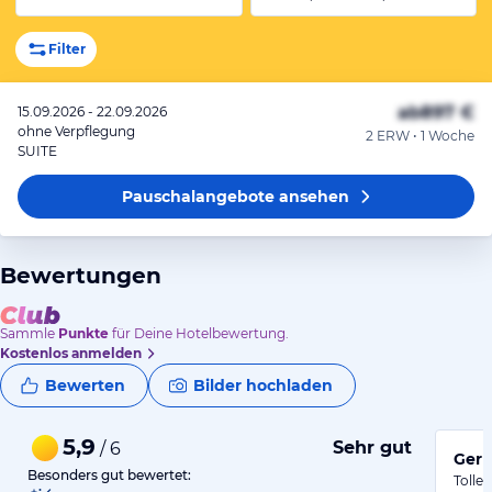
Filter
ab
897 €
15.09.2026 - 22.09.2026
ohne Verpflegung
2 ERW • 1 Woche
SUITE
Pauschalangebote
ansehen
Bewertungen
Sammle
Punkte
für Deine Hotelbewertung.
Kostenlos anmelden
Bewerten
Bilder hochladen
5,9
Sehr gut
/ 6
Gern
Besonders gut bewertet:
Tolles