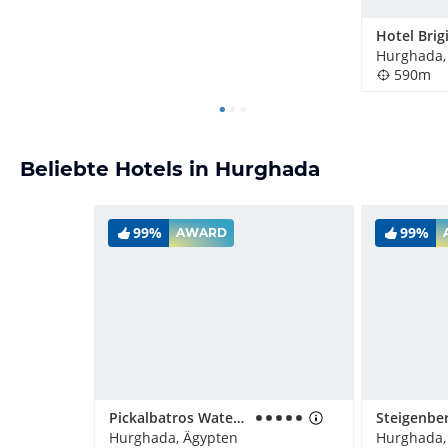
Hotel Brig
Hurghada,
590m
Beliebte Hotels in Hurghada
99%
99%
AWARD
Pickalbatros Water Valley Resort - Neverland Hurghada
Hurghada, Ägypten
Hurghada,