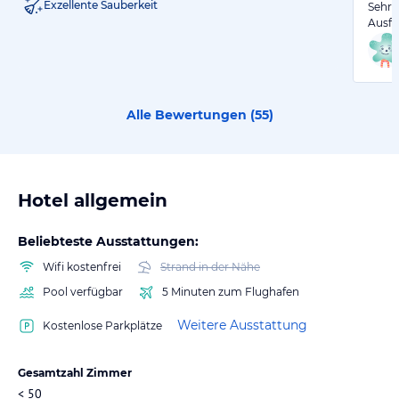
Exzellente Sauberkeit
Sehr 
Ausfl
Alle Bewertungen (
55
)
Hotel allgemein
Beliebteste Ausstattungen:
Wifi kostenfrei
Strand in der Nähe
Pool verfügbar
5 Minuten zum Flughafen
Weitere Ausstattung
Kostenlose Parkplätze
Gesamtzahl Zimmer
< 50