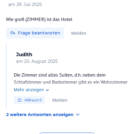
am
29. Juli 2025
Wie groß (ZIMMER) ist das Hotel
Frage beantworten
Melden
Judith
am
20. August 2025
Die Zimmer sind alles Suiten, d.h. neben dem
Schlafzimmer und Badezimmer gibt es ein Wohnzimmer
mit Sofa/Sessel und Esstisch und einer kleinen Küche,
Mehr anzeigen
wo man sich selber etwas zum Essen zubereiten kann.
Melden
Hilfreich
0
Ein grosser Kühlschrank bietet Platz für Gekauftes.
2 weitere Antworten anzeigen