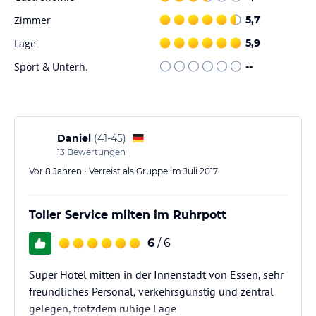
Im Ruhrtropolis Hostel können Sie sich im Tischtennis vergnügen
Zimmer
5,7
und die Gemeinschaftslounge nutzen, um sich mit anderen
Lage
5,9
Reisenden auszutauschen. Die zentrale Lage des Hostels
ermöglicht es Ihnen auch, die nahe gelegenen
Sport & Unterh.
--
Sehenswürdigkeiten und Attraktionen zu erkunden.
Hinweis:
Verfasst von HolidayCheck mit Hilfe von KI. Alle
Angaben ohne Gewähr. Bitte lies vor der Buchung die
verbindlichen
Angebotsdetails
des jeweiligen Veranstalters.
Daniel
(
41-45
)
13
Bewertungen
Vor 8 Jahren • Verreist als Gruppe im Juli 2017
Toller Service miiten im Ruhrpott
6
/ 6
Super Hotel mitten in der Innenstadt von Essen, sehr
freundliches Personal, verkehrsgünstig und zentral
gelegen, trotzdem ruhige Lage