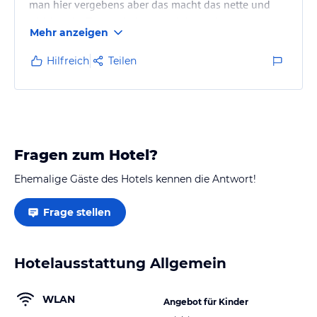
man hier vergebens aber das macht das nette und
hilfsbereite Team wieder wett. Mir wurde trotz
Mehr anzeigen
Messezeit und einem Buchungsfehler ein anderes
Zimmer zur Verfügung gestellt.
Hilfreich
Teilen
Fragen zum Hotel?
Ehemalige Gäste des Hotels kennen die Antwort!
Frage stellen
Hotelausstattung Allgemein
WLAN
Angebot für Kinder