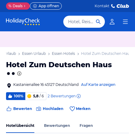
%
Deals
App öffnen
Kontakt
Hotel, Reiseziel
en Urlaub
Essen Urlaub
Essen Hotels
Hotel Zum Deutschen Haus
Hotel Zum Deutschen Haus
Kastanienallee 16 45127 Deutschland
Auf Karte anzeigen
2
Bewertungen
100%
5,8
/ 6
Bewerten
Hochladen
Merken
Hotelübersicht
Bewertungen
Fragen