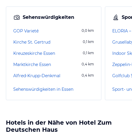
Sehenswürdigkeiten
Spor
GOP Varieté
0,0
km
ELORIA – 
Kirche St. Gertrud
0,1
km
Kreuzeskirche Essen
0,1
km
Indoor S
Marktkirche Essen
0,4
km
Zeppelin
Alfred-Krupp-Denkmal
0,4
km
Golfclub 
Sehenswürdigkeiten in Essen
Sport- un
Hotels in der Nähe von Hotel Zum
Deutschen Haus