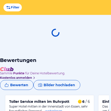
Filter
Bewertungen
Sammle
Punkte
für Deine Hotelbewertung.
Kostenlos anmelden
Bewerten
Bilder hochladen
Toller Service miiten im Ruhrpott
6
/ 6
Einf
Super Hotel mitten in der Innenstadt von Essen, sehr
Das H
freundliches Personal,…
weiterlesen
am Ra