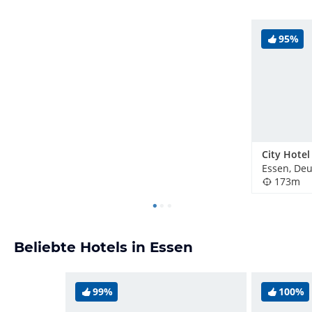
95%
City Hotel
Essen, De
173m
Beliebte Hotels in Essen
99%
100%