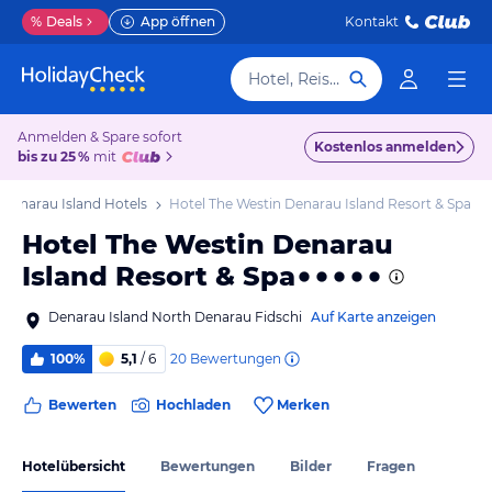
%
Deals
App öffnen
Kontakt
Hotel, Reiseziel
Anmelden & Spare sofort
Kostenlos anmelden
bis zu 25 %
mit
Denarau Island Hotels
Hotel The Westin Denarau Island Resort & Spa
Hotel The Westin Denarau
Island Resort & Spa
Denarau Island North Denarau Fidschi
Auf Karte anzeigen
20
Bewertungen
100%
5,1
/ 6
Bewerten
Hochladen
Merken
Hotelübersicht
Bewertungen
Bilder
Fragen