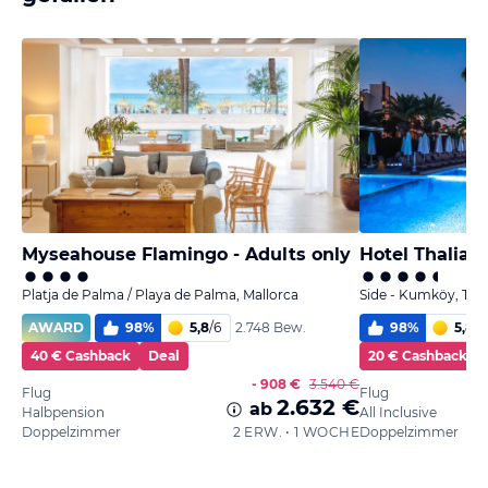
Myseahouse Flamingo - Adults only
Hotel Thalia 
Platja de Palma / Playa de Palma, Mallorca
Side - Kumköy, Türk
AWARD
98
%
5,8
/
6
98
%
5,8
/
6
2.748 Bew.
40 € Cashback
Deal
20 € Cashback
- 908 €
3.540 €
Flug
Flug
2.632 €
ab
Halbpension
All Inclusive
Doppelzimmer
2 ERW. • 1 WOCHE
Doppelzimmer