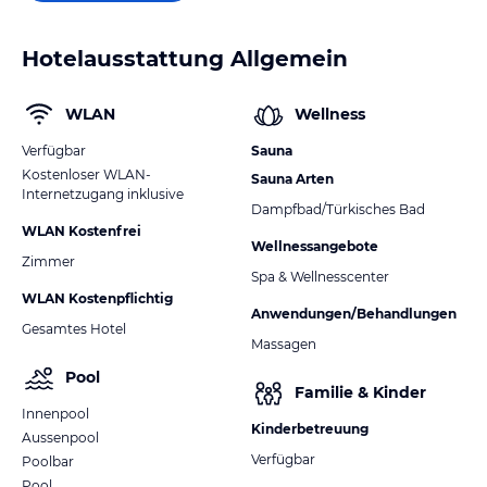
Hotelausstattung Allgemein
WLAN
Wellness
Verfügbar
Sauna
Kostenloser WLAN-
Sauna Arten
Internetzugang inklusive
Dampfbad/Türkisches Bad
WLAN Kostenfrei
Wellnessangebote
Zimmer
Spa & Wellnesscenter
WLAN Kostenpflichtig
Anwendungen/Behandlungen
Gesamtes Hotel
Massagen
Pool
Familie & Kinder
Innenpool
Kinderbetreuung
Aussenpool
Verfügbar
Poolbar
Pool