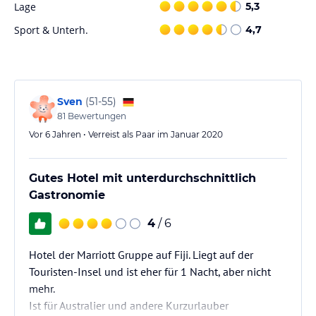
Lage
5,3
steht ebenfalls zur Verfügung. Für Familien gibt es einen
Kinderpool, einen Kinderclub, ein Spielzimmer und einen
Sport & Unterh.
4,7
Kinderspielplatz.
Hinweis:
Verfasst von HolidayCheck mit Hilfe von KI. Alle
Angaben ohne Gewähr. Bitte lies vor der Buchung die
verbindlichen
Angebotsdetails
des jeweiligen Veranstalters.
Sven
(
51-55
)
81
Bewertungen
Vor 6 Jahren • Verreist als Paar im Januar 2020
Gutes Hotel mit unterdurchschnittlich
Gastronomie
4
/ 6
Hotel der Marriott Gruppe auf Fiji. Liegt auf der
Touristen-Insel und ist eher für 1 Nacht, aber nicht
mehr.
Ist für Australier und andere Kurzurlauber