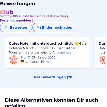
Bewertungen
Sammle
100
Punkte
für Deine Hotelbewertung.
Kostenlos anmelden
Bewerten
Bilder hochladen
Gutes Hotel mit unterdurchschnittlich Gastronomie
4
/ 6
Durc
Hotel der Marriott Gruppe auf Fiji. Liegt auf der
Hotel
Touristen-Insel und ist eher für 1…
weiterlesen
nutzt
Sven
51-55
•
Januar 2020
Aus Deutschland
Alle Bewertungen (
20
)
Diese Alternativen könnten Dir auch
gefallen