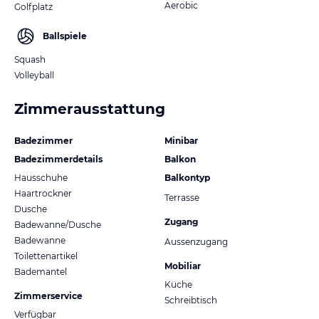
Aerobic
Golfplatz
Ballspiele
Squash
Volleyball
Zimmerausstattung
Badezimmer
Minibar
Badezimmerdetails
Balkon
Hausschuhe
Balkontyp
Haartrockner
Terrasse
Dusche
Zugang
Badewanne/Dusche
Badewanne
Aussenzugang
Toilettenartikel
Mobiliar
Bademantel
Küche
Zimmerservice
Schreibtisch
Verfügbar