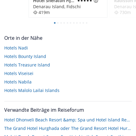
Hotel Sheraton Fiji Resort
Denarau Island, Fidschi
Denarau Is
419m
730m
Orte in der Nähe
Hotels
Nadi
Hotels
Bounty Island
Hotels
Treasure Island
Hotels
Viseisei
Hotels
Nabila
Hotels
Malolo Lailai Islands
Verwandte Beiträge im Reiseforum
Hotel Dhonveli Beach Resort &amp; Spa und Hotel Island Resort &amp; Spa???
The Grand Hotel Hurghada oder The Grand Resort Hotel Hurghada