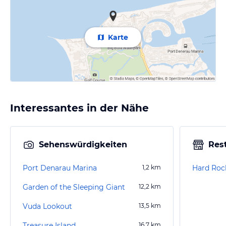
Karte
Interessantes in der Nähe
Sehenswürdigkeiten
Res
Port Denarau Marina
1,2
km
Hard Roc
Garden of the Sleeping Giant
12,2
km
Vuda Lookout
13,5
km
Treasure Island
16,7
km