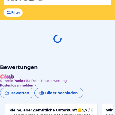
Filter
Bewertungen
Sammle
Punkte
für Deine Hotelbewertung.
Kostenlos anmelden
Bewerten
Bilder hochladen
Kleine, aber gemütliche Unterkunft mit hervorragend
5,7
/ 6
Wir 