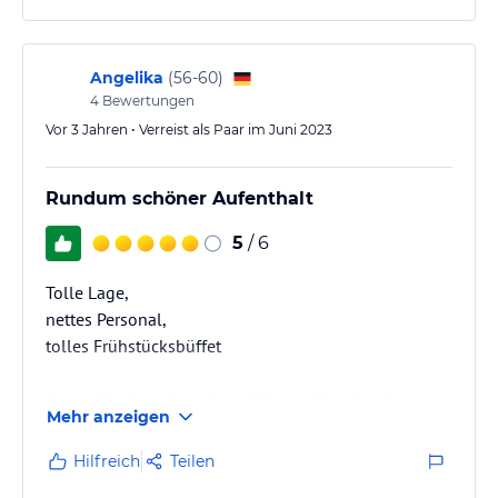
Angelika
(
56-60
)
4
Bewertungen
Vor 3 Jahren • Verreist als Paar im Juni 2023
Rundum schöner Aufenthalt
5
/ 6
Tolle Lage,
nettes Personal,
tolles Frühstücksbüffet
Super für einen Kurztrip auf einer tollen Insel
Mehr anzeigen
……………………………..
Hilfreich
Teilen