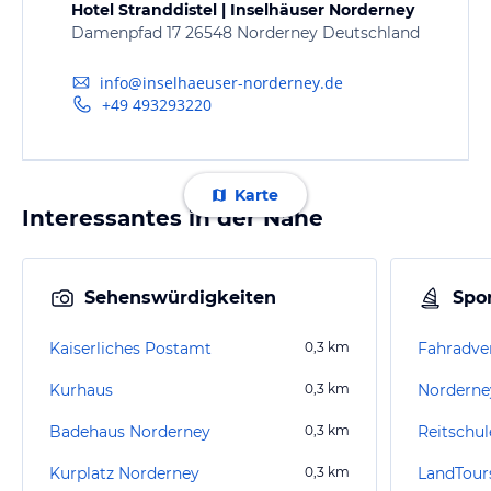
Hotel Stranddistel | Inselhäuser Norderney
Damenpfad 17 26548 Norderney Deutschland
info@inselhaeuser-norderney.de
+49 493293220
Karte
Interessantes in der Nähe
Sehenswürdigkeiten
Spor
Kaiserliches Postamt
0,3
km
Kurhaus
0,3
km
Badehaus Norderney
0,3
km
Reitschu
Kurplatz Norderney
0,3
km
LandTour