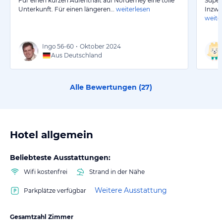
Für einen kurzen Aufenthalt auf Norderney eine tolle
Super
Unterkunft. Für einen längeren…
weiterlesen
Inzwi
weite
Ingo
56-60
•
Oktober 2024
Aus Deutschland
Alle Bewertungen (
27
)
Hotel allgemein
Beliebteste Ausstattungen:
Wifi kostenfrei
Strand in der Nähe
Weitere Ausstattung
Parkplätze verfügbar
Gesamtzahl Zimmer