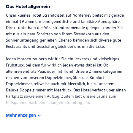
Das Hotel allgemein
Unser kleines Hotel Stranddistel auf Norderney bietet mit gerade
einmal 19 Zimmern eine gemütliche und familiäre Atmosphäre.
Direkt unterhalb der Weststrandpromenade gelegen, können Sie
mit nur ein paar Schritten von Ihrem Strandkorb aus den
Sonnenuntergang genießen. Ebenso befinden sich diverse gute
Restaurants und Geschäfte gleich bei uns um die Ecke.
Jeden Morgen zaubern wir für Sie ein leckeres und vielseitiges
Frühstück, bei dem für wirklich jeden etwas dabei ist. Ob
alleinreisend, als Paar, oder mit Hund: Unsere Zimmerkategorien
reichen von unserem Doppelzimmer, über das Komfort
Doppelzimmer, teilweise auch mit Meerblick, bis zu unserem
Deluxe Doppelzimmer mit Meerblick. Das Hotel verfügt über einen
Parkplatz sowie einen Aufzug. Zudem lädt unsere Sauna zum
Entspannen nach einem langen Strandtag ein.
Lassen Sie Ihren Urlaub schon bald bei uns beginnen!
Mehr anzeigen
________________________________________