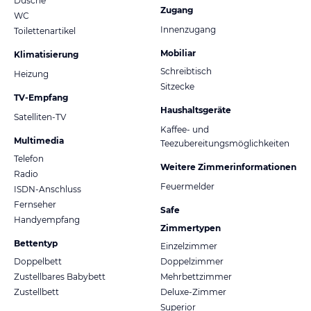
Dusche
Zugang
WC
Innenzugang
Toilettenartikel
Mobiliar
Klimatisierung
Schreibtisch
Heizung
Sitzecke
TV-Empfang
Haushaltsgeräte
Satelliten-TV
Kaffee- und
Multimedia
Teezubereitungsmöglichkeiten
Telefon
Weitere Zimmerinformationen
Radio
Feuermelder
ISDN-Anschluss
Fernseher
Safe
Handyempfang
Zimmertypen
Bettentyp
Einzelzimmer
Doppelbett
Doppelzimmer
Zustellbares Babybett
Mehrbettzimmer
Zustellbett
Deluxe-Zimmer
Superior