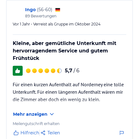
Hinweis:
Allgemeine und unverbindliche
Ingo
(
56-60
)
Hoteliers-/Veranstalter-/Kataloginformationen. Alle Angaben
89
Bewertungen
ohne Gewähr und ohne Prüfung durch HolidayCheck. Bitte
Vor 1 Jahr • Verreist als Gruppe im Oktober 2024
lies vor der Buchung die verbindlichen
Angebotsdetails
des
jeweiligen Veranstalters.
Kleine, aber gemütliche Unterkunft mit
hervorragendem Service und gutem
Frühstück
5,7
/ 6
Für einen kurzen Aufenthalt auf Norderney eine tolle
Unterkunft. Für einen längeren Aufenthalt wären mir
die Zimmer aber doch ein wenig zu klein.
Mehr anzeigen
Meilengutschrift erhalten
Hilfreich
Teilen