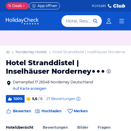
%
Deals
App öffnen
Kontakt
Hotel, Reiseziel
rlaub
Norderney Hotels
Hotel Stranddistel | Inselhäuser Norderney
Hotel Stranddistel |
Inselhäuser Norderney
Damenpfad 17 26548 Norderney Deutschland
Auf Karte anzeigen
27
Bewertungen
100%
5,6
/ 6
Bewerten
Hochladen
Merken
Hotelübersicht
Bewertungen
Bilder
Fragen