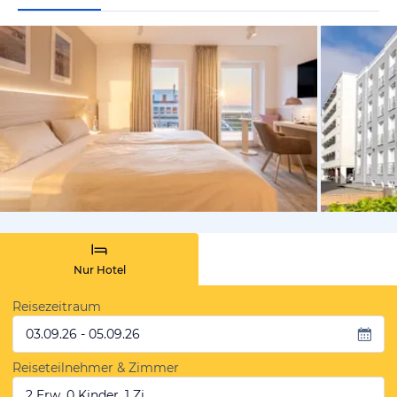
vom Hoteli
Nur Hotel
Reisezeitraum
03.09.26 - 05.09.26
Reiseteilnehmer & Zimmer
2 Erw, 0 Kinder, 1 Zi.