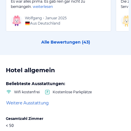
Es war alles prima. Es gab rein gar nicht zu
Die Z
bemängeln.
weiterlesen
Servi
Wolfgang
•
Januar 2025
Aus Deutschland
Alle Bewertungen (
43
)
Hotel allgemein
Beliebteste Ausstattungen:
Wifi kostenfrei
Kostenlose Parkplätze
Weitere Ausstattung
Gesamtzahl Zimmer
< 50