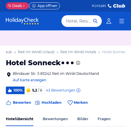
%
Deals
App öffnen
Kontakt
Hotel, Reiseziel
 Urlaub
Reit Im Winkl Urlaub
Reit Im Winkl Hotels
Hotel Sonneck
Hotel Sonneck
Blindauer Str. 5 83242 Reit im Winkl Deutschland
Auf Karte anzeigen
43
Bewertungen
100%
5,2
/ 6
Bewerten
Hochladen
Merken
Hotelübersicht
Bewertungen
Bilder
Fragen