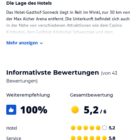
Die Lage des Hotels
Das Hotel-Gasthof-Sonneck liegt in Reit im Winkl, nur 30 km von
der Max Aicher Arena entfernt. Die Unterkunft befindet sich auch
in der Nähe von verschiedenen Attraktionen wie dem Casino
Kitzbühel, dem Golfclub Kitzbühel Schwarzsee und dem
Herrenchiemsee. Die Lage des Hotels ermöglicht es den Gästen,
Mehr anzeigen
die malerische Umgebung zu erkunden und die Natur zu
genießen.
Zimmer / Unterbringung im Hotel
Informativste Bewertungen
(von
43
Die Zimmer im Hotel-Gasthof-Sonneck sind gemütlich und
komfortabel eingerichtet. Sie verfügen über einen Kleiderschrank,
Bewertungen)
einen Flachbild-TV und ein eigenes Bad. Jedes Zimmer bietet
zudem einen Balkon mit herrlichem Blick auf die umliegenden
Weiterempfehlung
Gesamtbewertung
Berge. Die Gäste können sich hier entspannen und den Aufenthalt
100
%
5,2
in vollen Zügen genießen.
/ 6
Gastronomie im Hotel
Hotel
5,2
Jeden Morgen wird den Gästen ein köstliches kontinentales
Frühstück serviert. Das Hotel-Gasthof-Sonneck bietet eine
Service
5,8