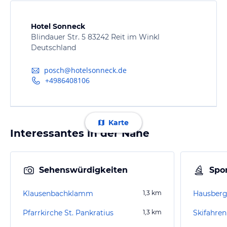
Hotel Sonneck
Blindauer Str. 5 83242 Reit im Winkl
Deutschland
posch@hotelsonneck.de
+4986408106
Karte
Interessantes in der Nähe
Sehenswürdigkeiten
Spor
Klausenbachklamm
1,3
km
Pfarrkirche St. Pankratius
1,3
km
Skifahren