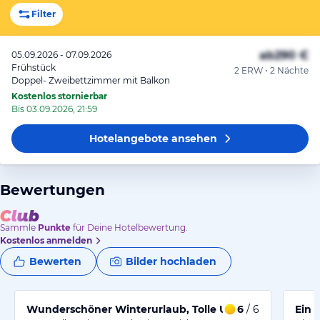
Filter
ab
290 €
05.09.2026 - 07.09.2026
Frühstück
2 ERW • 2 Nächte
Doppel- Zweibettzimmer mit Balkon
Kostenlos stornierbar
Bis 03.09.2026, 21:59
Hotelangebote
ansehen
Bewertungen
Sammle
Punkte
für Deine Hotelbewertung.
Kostenlos anmelden
Bewerten
Bilder hochladen
Wunderschöner Winterurlaub, Tolle Unterkunft, traumh
6
/ 6
Ein 