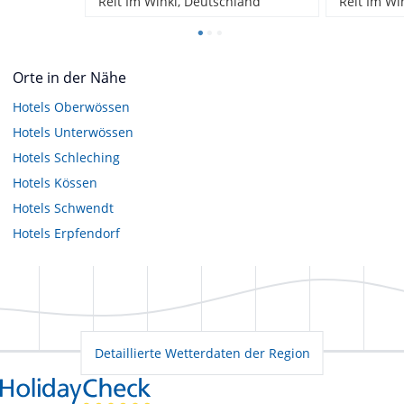
Reit Im Winkl, Deutschland
Reit Im Wi
Orte in der Nähe
Hotels
Oberwössen
Hotels
Unterwössen
Hotels
Schleching
Hotels
Kössen
Hotels
Schwendt
Hotels
Erpfendorf
Detaillierte Wetterdaten der Region