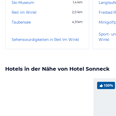
Ski-Museum
1,4
km
Langlauf
Reit im Winkl
2,0
km
Freibad R
Taubensee
4,9
km
Minigolfp
Sport- un
Sehenswürdigkeiten in Reit Im Winkl
Winkl
Hotels in der Nähe von Hotel Sonneck
100%