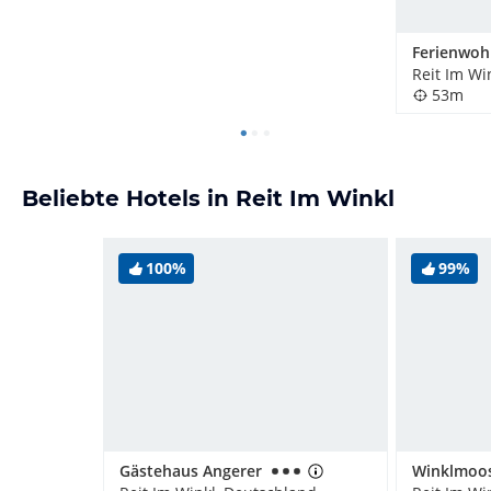
Reit Im Wi
53m
Beliebte Hotels in Reit Im Winkl
100%
99%
Gästehaus Angerer