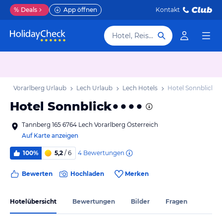
%
Deals
App öffnen
Kontakt
Hotel, Reiseziel
ub
Vorarlberg Urlaub
Lech Urlaub
Lech Hotels
Hotel Sonnblick
Hotel Sonnblick
Tannberg 165 6764 Lech Vorarlberg Österreich
Auf Karte anzeigen
4
Bewertungen
100%
5,2
/ 6
Bewerten
Hochladen
Merken
Hotelübersicht
Bewertungen
Bilder
Fragen