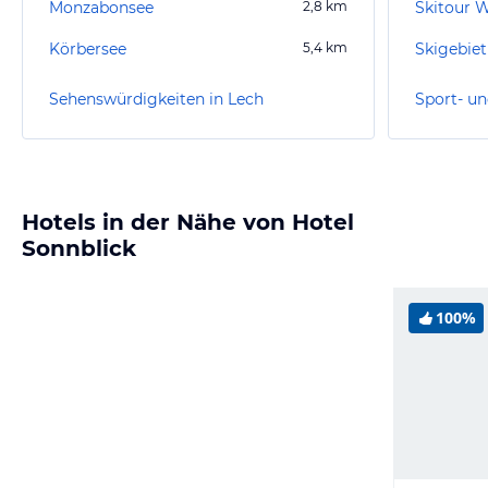
Monzabonsee
2,8
km
Skitour 
Körbersee
5,4
km
Skigebiet
Sehenswürdigkeiten in Lech
Sport- un
Hotels in der Nähe von Hotel
Sonnblick
100%