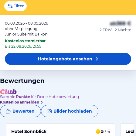
Filter
ab
388 €
06.09.2026 - 08.09.2026
ohne Verpflegung
2 ERW • 2 Nächte
Junior Suite mit Balkon
Kostenlos stornierbar
Bis 22.08.2026, 21:59
Hotelangebote
ansehen
Bewertungen
Sammle
Punkte
für Deine Hotelbewertung.
Kostenlos anmelden
Bewerten
Bilder hochladen
Hotel Sonnblick
5
/ 6
Lech