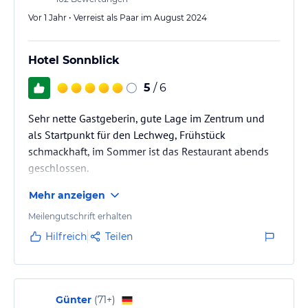
Angaben ohne Gewähr. Bitte lies vor der Buchung die
Vor 1 Jahr • Verreist als Paar im August 2024
verbindlichen
Angebotsdetails
des jeweiligen Veranstalters.
Hotel Sonnblick
5
/ 6
Sehr nette Gastgeberin, gute Lage im Zentrum und
als Startpunkt für den Lechweg, Frühstück
schmackhaft, im Sommer ist das Restaurant abends
geschlossen.
Mehr anzeigen
Meilengutschrift erhalten
Hilfreich
Teilen
Günter
(
71+
)