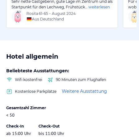
Sehr nette Gastgeberin, gute Lage im Zentrum und als
Für e
Startpunkt für den Lechweg, Frühstück…
weiterlesen
wobei
Rosita
61-65
•
August 2024
Aus Deutschland
Hotel allgemein
Beliebteste Ausstattungen:
Wifi kostenfrei
90 Minuten zum Flughafen
Weitere Ausstattung
Kostenlose Parkplätze
Gesamtzahl Zimmer
< 50
Check-In
Check-Out
ab 15:00 Uhr
bis 11:00 Uhr