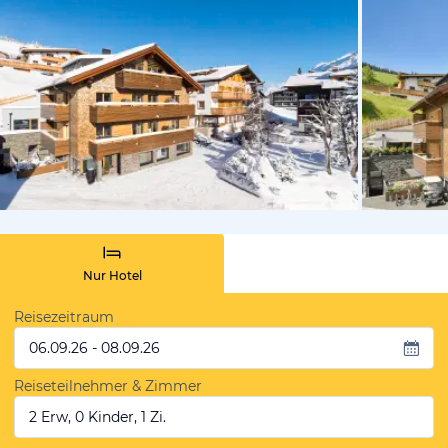
vom Hotelie
Nur Hotel
Reisezeitraum
06.09.26 - 08.09.26
Reiseteilnehmer & Zimmer
2 Erw, 0 Kinder, 1 Zi.