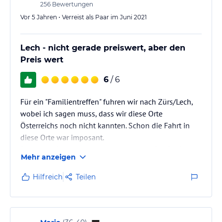
256
Bewertungen
Vor 5 Jahren • Verreist als Paar im Juni 2021
Lech - nicht gerade preiswert, aber den
Preis wert
6
/ 6
Für ein "Familientreffen" fuhren wir nach Zürs/Lech,
wobei ich sagen muss, dass wir diese Orte
Österreichs noch nicht kannten. Schon die Fahrt in
diese Orte war imposant.
Das Hotel Sonnblick liegt direkt an der Straße, fällt
Mehr anzeigen
aber nicht auf, so dass wir erst einmal vorbei fuhren.
Hilfreich
Teilen