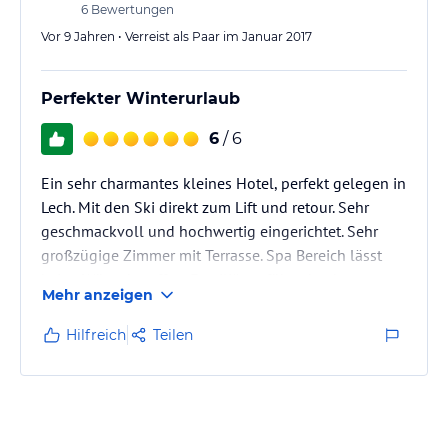
6
Bewertungen
Vor 9 Jahren • Verreist als Paar im Januar 2017
Perfekter Winterurlaub
6
/ 6
Ein sehr charmantes kleines Hotel, perfekt gelegen in
Lech. Mit den Ski direkt zum Lift und retour. Sehr
geschmackvoll und hochwertig eingerichtet. Sehr
großzügige Zimmer mit Terrasse. Spa Bereich lässt
keine Wünsche offen. Familiär geführt durch
Mehr anzeigen
Eigentümer Ehepaar. Sehr personalisiertes Service.
Wir kommen auf alle Fälle wieder und können dieses
Hilfreich
Teilen
Hotel uneingeschränkt weiterempfehlen. TOP:
Kostenfreier Garagenplatz,