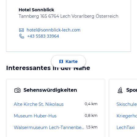
Hotel Sonnblick
Tannberg 165 6764 Lech Vorarlberg Österreich
hotel@sonnblick-lech.com
+43 5583 33964
Karte
Interessantes in der Nähe
Sehenswürdigkeiten
Spor
Alte Kirche St. Nikolaus
0,4
km
Skischule
Museum Huber-Hus
0,8
km
Kriegerh
Walsermuseum Lech-Tannenberg
1,5
km
LechTaxi