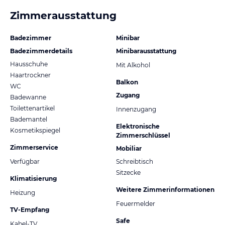
Zimmerausstattung
Badezimmer
Minibar
Badezimmerdetails
Minibarausstattung
Hausschuhe
Mit Alkohol
Haartrockner
Balkon
WC
Zugang
Badewanne
Toilettenartikel
Innenzugang
Bademantel
Elektronische
Kosmetikspiegel
Zimmerschlüssel
Zimmerservice
Mobiliar
Verfügbar
Schreibtisch
Sitzecke
Klimatisierung
Weitere Zimmerinformationen
Heizung
Feuermelder
TV-Empfang
Safe
Kabel-TV