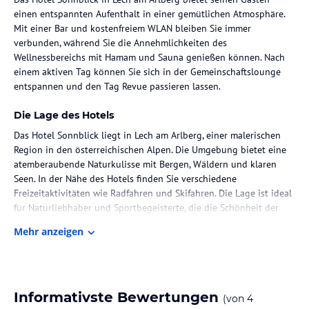
einen entspannten Aufenthalt in einer gemütlichen Atmosphäre.
Mit einer Bar und kostenfreiem WLAN bleiben Sie immer
verbunden, während Sie die Annehmlichkeiten des
Wellnessbereichs mit Hamam und Sauna genießen können. Nach
einem aktiven Tag können Sie sich in der Gemeinschaftslounge
entspannen und den Tag Revue passieren lassen.
Die Lage des Hotels
Das Hotel Sonnblick liegt in Lech am Arlberg, einer malerischen
Region in den österreichischen Alpen. Die Umgebung bietet eine
atemberaubende Naturkulisse mit Bergen, Wäldern und klaren
Seen. In der Nähe des Hotels finden Sie verschiedene
Freizeitaktivitäten wie Radfahren und Skifahren. Die Lage ist ideal
für Naturliebhaber und Sportbegeisterte, die die Schönheit der
Umgebung erkunden möchten.
Mehr anzeigen
Zimmer / Unterbringung im Hotel
Die Zimmer im Hotel Sonnblick sind komfortabel und gemütlich
eingerichtet und bieten eine erholsame Atmosphäre für Ihre
Informativste Bewertungen
(von
4
Erholung. Jedes Zimmer ist mit modernen Annehmlichkeiten