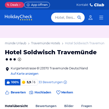
%
Deals
App öffnen
Kontakt
Hotel, Reiseziel
ravemünde Urlaub
Travemünde Hotels
Hotel Soldwisch Travemünde
Hotel Soldwisch Travemünde
Kurgartenstrasse 61 23570 Travemünde Deutschland
Auf Karte anzeigen
33
Bewertungen
100%
5,9
/ 6
Bewerten
Hochladen
Merken
Hotelübersicht
Bewertungen
Bilder
Fragen