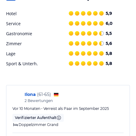
ohne Gewähr und ohne Prüfung durch HolidayCheck. Bitte
lies vor der Buchung die verbindlichen
Angebotsdetails
des
Hotel
5,9
jeweiligen Veranstalters.
Service
6,0
Gastronomie
5,5
Zimmer
5,6
Lage
5,8
Sport & Unterh.
5,8
Ilona
(
61-65
)
2
Bewertungen
Vor 10 Monaten • Verreist als Paar im September 2025
Verifizierter Aufenthalt
Doppelzimmer Grand