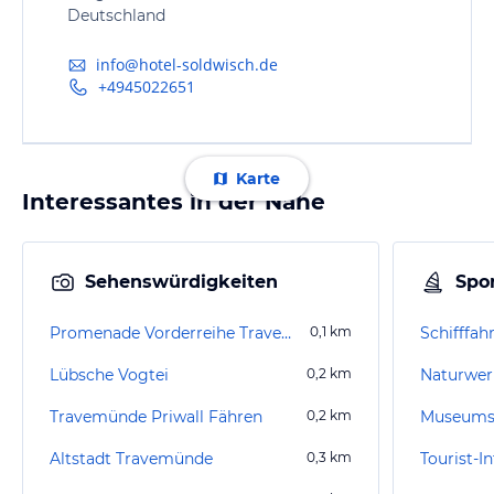
Deutschland
info@hotel-soldwisch.de
+4945022651
Karte
Interessantes in der Nähe
Sehenswürdigkeiten
Spor
Promenade Vorderreihe Travemünde
0,1
km
Schifffah
Lübsche Vogtei
0,2
km
Naturwerk
Travemünde Priwall Fähren
0,2
km
Museumss
Altstadt Travemünde
0,3
km
Tourist-