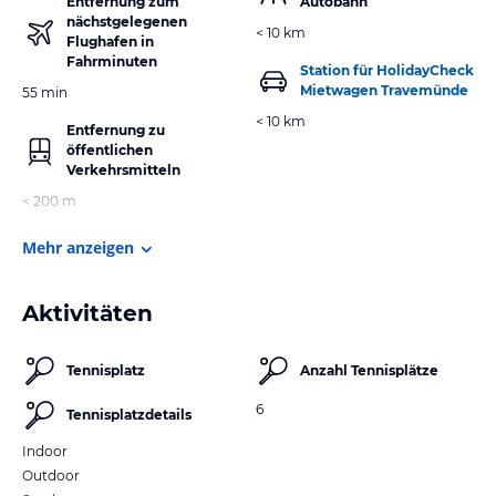
Entfernung zum
Autobahn
nächstgelegenen
< 10 km
Flughafen in
Fahrminuten
Station für HolidayCheck
Mietwagen Travemünde
55 min
< 10 km
Entfernung zu
öffentlichen
Verkehrsmitteln
< 200 m
Mehr anzeigen
Aktivitäten
Tennisplatz
Anzahl Tennisplätze
6
Tennisplatzdetails
Indoor
Outdoor