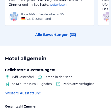
Besonders gefallen hat uns , dass man viel Platz im
das H
Zimmer und im Bad hatte.
weiterlesen
Ufer
Das F
Ilona
61-65
•
September 2025
Aus Deutschland
Alle Bewertungen (
33
)
Hotel allgemein
Beliebteste Ausstattungen:
Wifi kostenfrei
Strand in der Nähe
55 Minuten zum Flughafen
Parkplätze verfügbar
Weitere Ausstattung
Gesamtzahl Zimmer