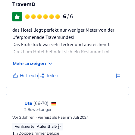
Travemü
6
/ 6
das Hotel liegt perfekt nur weniger Meter von der
Uferpromenade Travemündes!
Das Frühstück war sehr lecker und ausreichend!
Direkt am Hotel befindet sich ein Restaurant mit
ausgezeichneter Küche!
Mehr anzeigen
Das Hotel verfügt über einen schönen Wintergarten
und eine Sonnenterasse. Hier kann man sich Kaffee
Hilfreich
Teilen
oder Tee zubereiten!
Ein Parkplatz ist hinter dem Hotel!
Ute
(
66-70
)
2
Bewertungen
Vor 2 Jahren • Verreist als Paar im Juli 2024
Verifizierter Aufenthalt
Doppelzimmer Deluxe