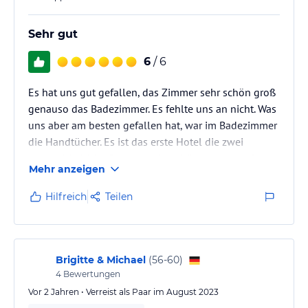
Sehr gut
6
/ 6
Es hat uns gut gefallen, das Zimmer sehr schön groß
genauso das Badezimmer. Es fehlte uns an nicht. Was
uns aber am besten gefallen hat, war im Badezimmer
die Handtücher. Es ist das erste Hotel die zwei
unterschiedliche Farben an Handtücher hatten. Sehr
Mehr anzeigen
gut. Das Frühstück war auch sehr gut und sehr, sehr
nettes Personal und hilfsbereit.
Hilfreich
Teilen
Brigitte & Michael
(
56-60
)
4
Bewertungen
Vor 2 Jahren • Verreist als Paar im August 2023