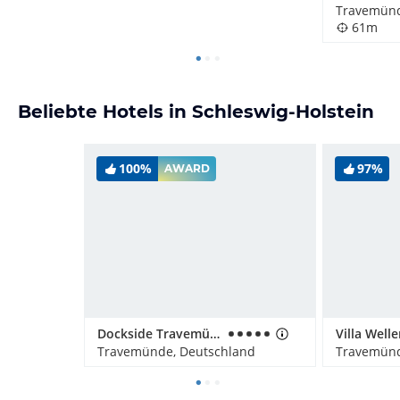
Travemünd
61m
Beliebte Hotels in Schleswig-Holstein
100%
97%
AWARD
Dockside Travemünde
Travemünde, Deutschland
Travemünd