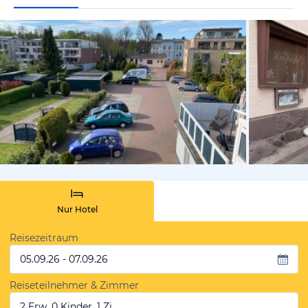
vom Hotelie
Nur Hotel
Reisezeitraum
05.09.26 - 07.09.26
Reiseteilnehmer & Zimmer
2 Erw, 0 Kinder, 1 Zi.