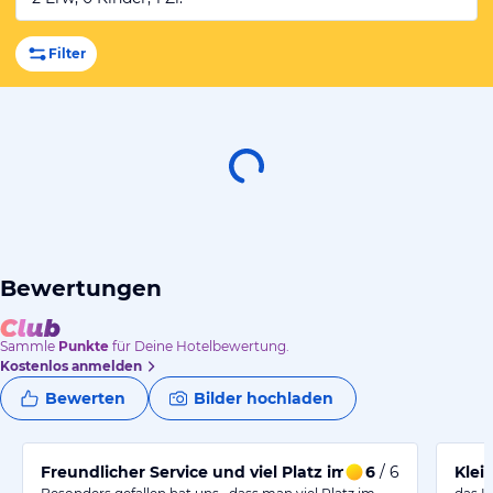
Filter
Bewertungen
Sammle
Punkte
für Deine Hotelbewertung.
Kostenlos anmelden
Bewerten
Bilder hochladen
Freundlicher Service und viel Platz im Zimmer
6
/ 6
Klei