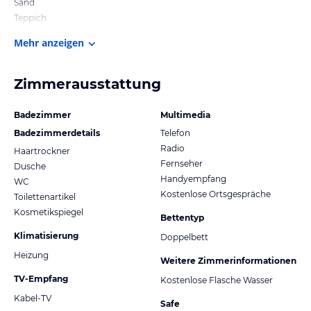
Sand
Teppich
Mehr anzeigen
Zimmerausstattung
Badezimmer
Multimedia
Badezimmerdetails
Telefon
Radio
Haartrockner
Fernseher
Dusche
Handyempfang
WC
Kostenlose Ortsgespräche
Toilettenartikel
Kosmetikspiegel
Bettentyp
Klimatisierung
Doppelbett
Heizung
Weitere Zimmerinformationen
TV-Empfang
Kostenlose Flasche Wasser
Kabel-TV
Safe