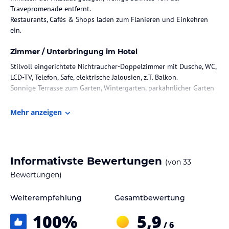
Travepromenade entfernt.
Restaurants, Cafés & Shops laden zum Flanieren und Einkehren
ein.
Zimmer / Unterbringung im Hotel
Stilvoll eingerichtete Nichtraucher-Doppelzimmer mit Dusche, WC,
LCD-TV, Telefon, Safe, elektrische Jalousien, z.T. Balkon.
Sonnige Terrasse zum Garten, Wintergarten, parkähnlicher Garten
Gastronomie im Hotel
Mehr anzeigen
Umfangreiches Frühstücksbuffet
Kostenlose Kaffee- und Teestation im gemütlichen Wintergarten
Sonstige Einrichtungen und Services
Informativste Bewertungen
(von
33
Eigene Parkplätze
Bewertungen)
kostenloses WLAN
Safe
Weiterempfehlung
Gesamtbewertung
Hinweis:
Allgemeine und unverbindliche
100
%
5,9
/ 6
Hoteliers-/Veranstalter-/Kataloginformationen. Alle Angaben