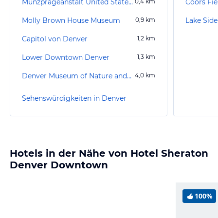
Münzprägeanstalt United States Mint
0,4
km
Coors Fie
Molly Brown House Museum
0,9
km
Lake Sid
Capitol von Denver
1,2
km
Lower Downtown Denver
1,3
km
Denver Museum of Nature and Science
4,0
km
Sehenswürdigkeiten in Denver
Hotels in der Nähe von Hotel Sheraton
Denver Downtown
100%