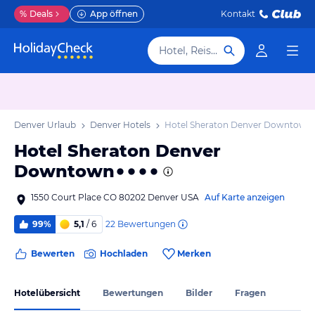
%
Deals
App öffnen
Kontakt
Hotel, Reiseziel
Denver Urlaub
Denver Hotels
Hotel Sheraton Denver Downtown
Hotel Sheraton Denver
Downtown
1550 Court Place CO 80202 Denver USA
Auf Karte anzeigen
22
Bewertungen
99%
5,1
/ 6
Bewerten
Hochladen
Merken
Hotelübersicht
Bewertungen
Bilder
Fragen