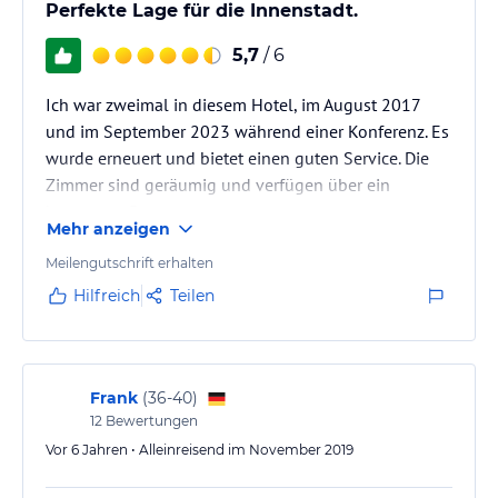
Perfekte Lage für die Innenstadt.
5,7
/ 6
Ich war zweimal in diesem Hotel, im August 2017
und im September 2023 während einer Konferenz. Es
wurde erneuert und bietet einen guten Service. Die
Zimmer sind geräumig und verfügen über ein
bequemes Bett.
Mehr anzeigen
Der Fitnessraum ist gut ausgestattet.
Meilengutschrift erhalten
Hilfreich
Teilen
Frank
(
36-40
)
12
Bewertungen
Vor 6 Jahren • Alleinreisend im November 2019