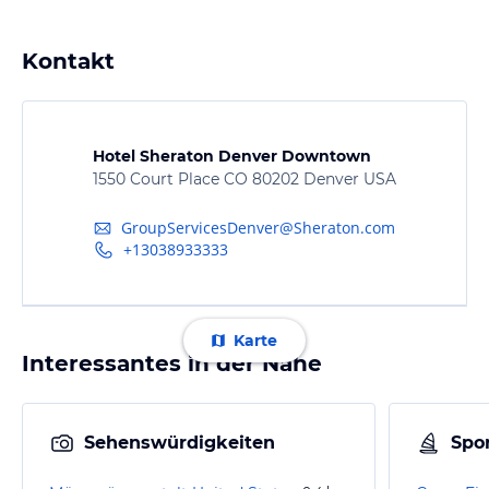
Kontakt
Hotel Sheraton Denver Downtown
1550 Court Place CO 80202 Denver USA
GroupServicesDenver@Sheraton.com
+13038933333
Karte
Interessantes in der Nähe
Sehenswürdigkeiten
Spor