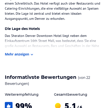
einem Schreibtisch. Das Hotel verfügt auch über Restaurants und
Catering-Einrichtungen, die eine vielfältige Auswahl an Speisen
bieten. Die Lage ist zentral und bietet einen idealen
Ausgangspunkt, um Denver zu erkunden.
Die Lage des Hotels
Das Sheraton Denver Downtown Hotel liegt neben dem
Einkaufszentrum 16th Street Mall, was bedeutet, dass Sie eine
große Auswahl an Restaurants, Bars und Geschäften in der Nähe
haben. Das Art Museum und das Ball Center sind ebenfalls in der
Mehr anzeigen
Nähe. Der Denver International Airport ist etwa 41 km entfernt.
Zimmer / Unterbringung im Hotel
Das Hotel bietet insgesamt 1231 Zimmer und 82 Suiten auf 22
Informativste Bewertungen
(von
22
Etagen. Die Zimmer sind modern und stilvoll eingerichtet, mit
Klimaanlage, individuell regelbarer Heizung, Safe, Bügeleisen,
Bewertungen)
Bügelbrett, Kaffee- / Teezubereiter, Telefon, WLAN,
Flachbildfernseher, Sat-TV, Kabel-TV und Radio. Im Badezimmer
Weiterempfehlung
Gesamtbewertung
gibt es eine Badewanne oder Dusche und einen Haartrockner.
99
%
5,1
/ 6