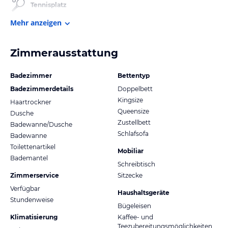
Tennisplatz
Mehr anzeigen
Zimmerausstattung
Badezimmer
Bettentyp
Badezimmerdetails
Doppelbett
Kingsize
Haartrockner
Queensize
Dusche
Zustellbett
Badewanne/Dusche
Schlafsofa
Badewanne
Toilettenartikel
Mobiliar
Bademantel
Schreibtisch
Zimmerservice
Sitzecke
Verfügbar
Haushaltsgeräte
Stundenweise
Bügeleisen
Klimatisierung
Kaffee- und
Teezubereitungsmöglichkeiten