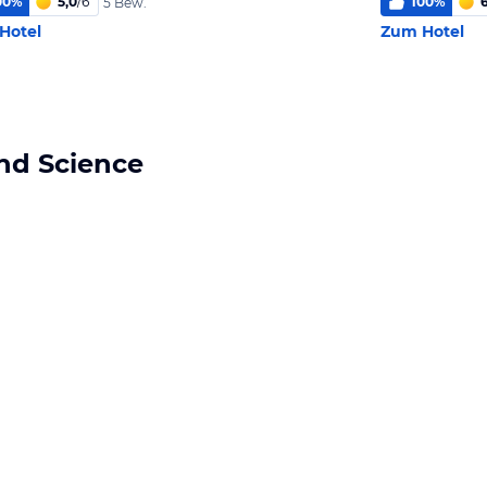
00
%
5,0
/
6
100
%
5 Bew.
Hotel
Zum Hotel
nd Science