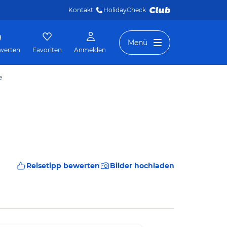
Kontakt
HolidayCheck 
Menü
werten
Favoriten
Anmelden
e
Reisetipp bewerten
Bilder hochladen