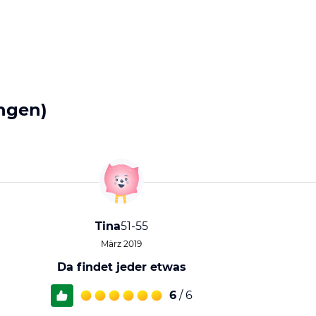
ngen)
Tina
51-55
März 2019
Da findet jeder etwas
6
/ 6