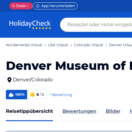
%
Deals
App herunterladen
Nordamerika Urlaub
USA Urlaub
Colorado Urlaub
Denver Urla
Denver Museum of 
Denver/Colorado
100%
6
/ 6
1 Bewertung
Reisetippübersicht
Bewertungen
Bilder