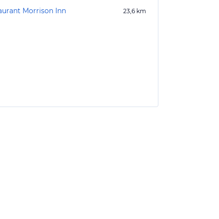
aurant Morrison Inn
23,6
km