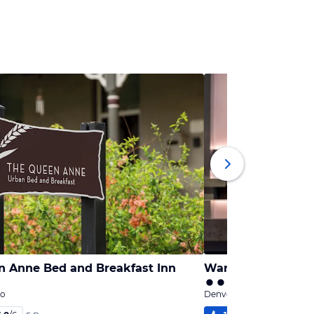
n Anne Bed and Breakfast Inn
Warwick Denver
do
Denver, Colorado