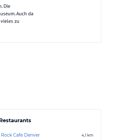
. Die
 Museum. Auch da
 vieles zu
Restaurants
 Rock Cafe Denver
4,1
km