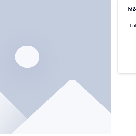
Mö
Fo