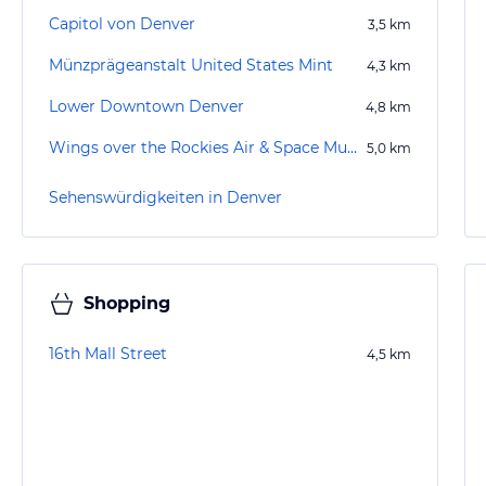
Capitol von Denver
3,5
km
Münzprägeanstalt United States Mint
4,3
km
Lower Downtown Denver
4,8
km
Wings over the Rockies Air & Space Museum
5,0
km
Sehenswürdigkeiten in Denver
Shopping
16th Mall Street
4,5
km