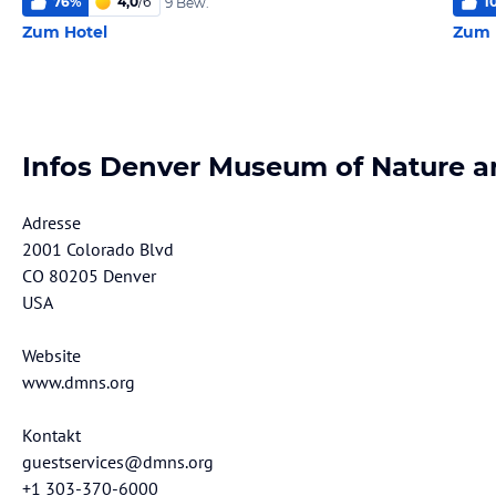
76
%
4,0
/
6
1
9 Bew.
Zum Hotel
Zum 
Infos Denver Museum of Nature a
Adresse
2001 Colorado Blvd
CO 80205 Denver
USA
Website
www.dmns.org
Kontakt
guestservices@dmns.org
+1 303-370-6000