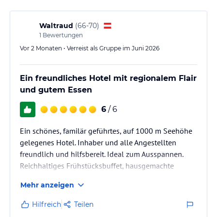
Waltraud
(
66-70
)
1
Bewertungen
Vor 2 Monaten • Verreist als Gruppe im Juni 2026
Ein freundliches Hotel mit regionalem Flair
und gutem Essen
6
/ 6
Ein schönes, familär geführtes, auf 1000 m Seehöhe
gelegenes Hotel. Inhaber und alle Angestellten
freundlich und hilfsbereit. Ideal zum Ausspannen.
Reichhaltiges Frühstücksbuffet, hausgemachte
Mehlspeisen am Nachmittag und hervorragendes
Mehr anzeigen
Essen am Abend. Gutes Preis- Leistungsverhältnis!
Hilfreich
Teilen