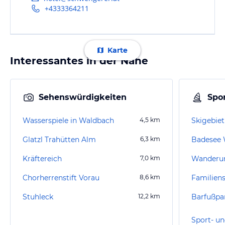
+4333364211
Karte
Interessantes in der Nähe
Sehenswürdigkeiten
Spor
Wasserspiele in Waldbach
4,5
km
Skigebie
Glatzl Trahütten Alm
6,3
km
Badesee 
Kräftereich
7,0
km
Wanderu
Chorherrenstift Vorau
8,6
km
Stuhleck
12,2
km
Barfußpa
Sport- un