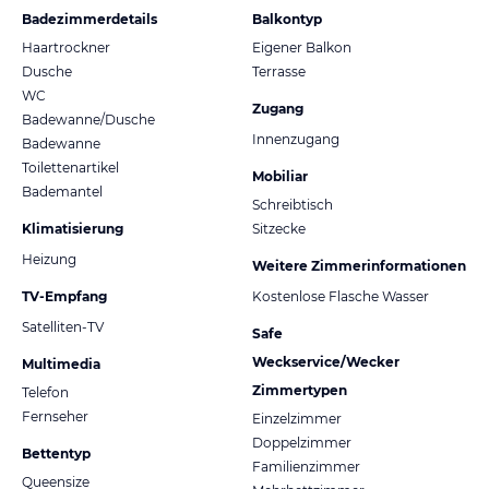
Badezimmerdetails
Balkontyp
Haartrockner
Eigener Balkon
Dusche
Terrasse
WC
Zugang
Badewanne/Dusche
Innenzugang
Badewanne
Toilettenartikel
Mobiliar
Bademantel
Schreibtisch
Klimatisierung
Sitzecke
Heizung
Weitere Zimmerinformationen
TV-Empfang
Kostenlose Flasche Wasser
Satelliten-TV
Safe
Weckservice/Wecker
Multimedia
Zimmertypen
Telefon
Fernseher
Einzelzimmer
Doppelzimmer
Bettentyp
Familienzimmer
Queensize