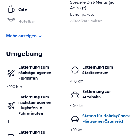
Spezielle Diät-Menüs (auf
Anfrage)
Cafe
Lunchpakete
Allergiker Speisen
Hotelbar
Mehr anzeigen
Umgebung
Entfernung zum
Entfernung zum
nächstgelegenen
Stadtzentrum
Flughafen
< 10 km
< 100 km
Entfernung zur
Entfernung zum
Autobahn
nächstgelegenen
< 50 km
Flughafen in
Fahrminuten
Station für HolidayCheck
Mietwagen Österreich
1 h
< 10 km
Entfernung zu