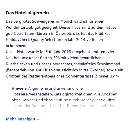
Das Hotel allgemein
Das Berghotel Schwengerer in Mönichwald ist für einen
Wohlfühlurlaub gut geeignet. Dieses Haus zählt zu den mit „sehr
gut“ bewerteten Häusern in Österreich. Es hat das Prädikat
HolidayCheck Quality Selection im Jahr 2014 verliehen
bekommen.
Unser Hotel wurde im Frühjahr 2018 umgebaut und renoviert.
Neu bei uns: unser Garten-SPA mit vielen gemütlichen
Kuschelecken und unser überdachtes, chemiefreies Schwimmbad
(Badebtrieb von April bis voraussichtlich Mitte Oktober) sowie ein
Großteil des Restaurantbereiches, Sonnenterrasse, Zimmer u.v.m
Hinweis:
Allgemeine und unverbindliche
Hoteliers-/Veranstalter-/Kataloginformationen. Alle Angaben
ohne Gewähr und ohne Prüfung durch HolidayCheck. Bitte
lies vor der Buchung die verbindlichen
Angebotsdetails
des
jeweiligen Veranstalters.
Mehr anzeigen