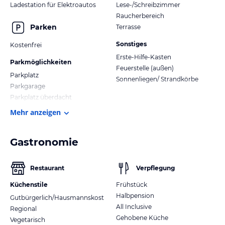
Ladestation für Elektroautos
Lese-/Schreibzimmer
Raucherbereich
Parken
Terrasse
Sonstiges
Kostenfrei
Erste-Hilfe-Kasten
Parkmöglichkeiten
Feuerstelle (außen)
Parkplatz
Sonnenliegen/ Strandkörbe
Parkgarage
Parkplatz überdacht
Mehr anzeigen
Gastronomie
Restaurant
Verpflegung
Küchenstile
Frühstück
Halbpension
Gutbürgerlich/Hausmannskost
All Inclusive
Regional
Gehobene Küche
Vegetarisch