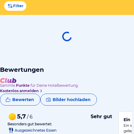
Filter
Bewertungen
Sammle
Punkte
für Deine Hotelbewertung.
Kostenlos anmelden
Bewerten
Bilder hochladen
5,7
Sehr gut
/ 6
Ein 
Besonders gut bewertet:
Ein s
Ausgezeichnetes Essen
geleg