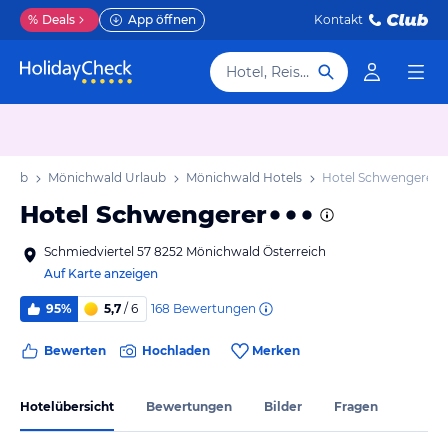
%
Deals
App öffnen
Kontakt
Hotel, Reiseziel
rlaub
Mönichwald Urlaub
Mönichwald Hotels
Hotel Schwengerer
Hotel Schwengerer
Schmiedviertel 57 8252 Mönichwald Österreich
Auf Karte anzeigen
168
Bewertungen
95%
5,7
/ 6
Bewerten
Hochladen
Merken
Hotelübersicht
Bewertungen
Bilder
Fragen