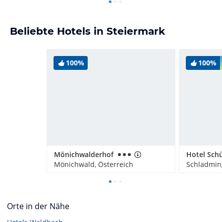
Beliebte Hotels in Steiermark
100%
100%
Mönichwalderhof
Hotel Sch
Mönichwald, Österreich
Schladming
Orte in der Nähe