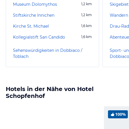
Museum Dolomythos
1,2
km
Skigebiet
Stiftskirche Innichen
1,2
km
Wandern 
Kirche St. Michael
1,6
km
Drau-Ra
Kollegialstift San Candido
1,6
km
Abenteue
Sehenswürdigkeiten in Dobbiaco /
Sport- un
Toblach
Dobbiaco
Hotels in der Nähe von Hotel
Schopfenhof
100%