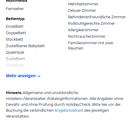
Multimedia
Mehrbettzimmer
Fernseher
Deluxe-Zimmer
Behindertenfreundliche Zimmer
Bettentyp
Rollstuhlgerechte Zimmer
Einzelbett
Allergikerzimmer
Doppelbett
Nichtraucherzimmer
Stockbett
Familienzimmer mit zwei
Zustellbares Babybett
Räumen
Queensize
Zustellbett
Schlafsofa
Mehr anzeigen
Hinweis:
Allgemeine und unverbindliche
Hoteliers-/Veranstalter-/Kataloginformationen. Alle Angaben ohne
Gewähr und ohne Prüfung durch HolidayCheck. Bitte lies vor der
Buchung die verbindlichen
Angebotsdetails
des jeweiligen
Veranstalters.