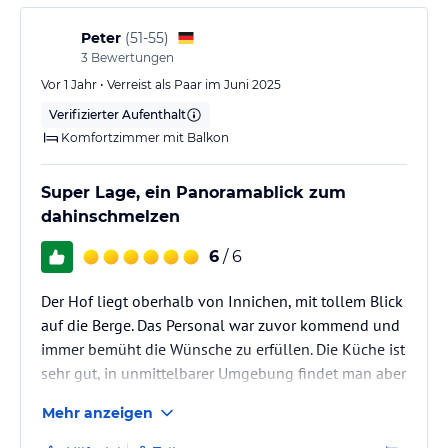
Peter
(
51-55
)
3
Bewertungen
Vor 1 Jahr • Verreist als Paar im Juni 2025
Verifizierter Aufenthalt
Komfortzimmer mit Balkon
Super Lage, ein Panoramablick zum
dahinschmelzen
6
/ 6
Der Hof liegt oberhalb von Innichen, mit tollem Blick
auf die Berge. Das Personal war zuvor kommend und
immer bemüht die Wünsche zu erfüllen. Die Küche ist
sehr gut, in unmittelbarer Umgebung findet man aber
auch sehr gute Möglichkeiten zum Essen. Wir hatte
Mehr anzeigen
ohne Abendessen gebucht, konnten dennoch aus
den Menüs wählen.