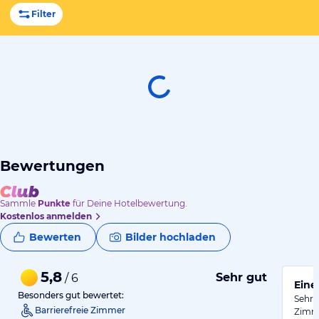
Filter
Bewertungen
Sammle
Punkte
für Deine Hotelbewertung.
Kostenlos anmelden
Bewerten
Bilder hochladen
5,8
Sehr gut
/ 6
Eine
Besonders gut bewertet:
Sehr 
Barrierefreie Zimmer
Zimme