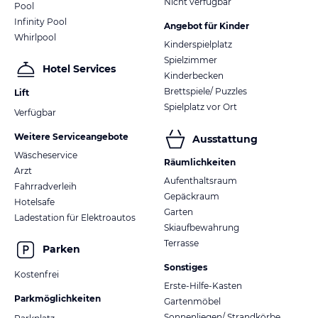
Nicht verfügbar
Pool
Infinity Pool
Angebot für Kinder
Whirlpool
Kinderspielplatz
Spielzimmer
Hotel Services
Kinderbecken
Brettspiele/ Puzzles
Lift
Spielplatz vor Ort
Verfügbar
Weitere Serviceangebote
Ausstattung
Wäscheservice
Räumlichkeiten
Arzt
Aufenthaltsraum
Fahrradverleih
Gepäckraum
Hotelsafe
Garten
Ladestation für Elektroautos
Skiaufbewahrung
Terrasse
Parken
Sonstiges
Kostenfrei
Erste-Hilfe-Kasten
Parkmöglichkeiten
Gartenmöbel
Sonnenliegen/ Strandkörbe