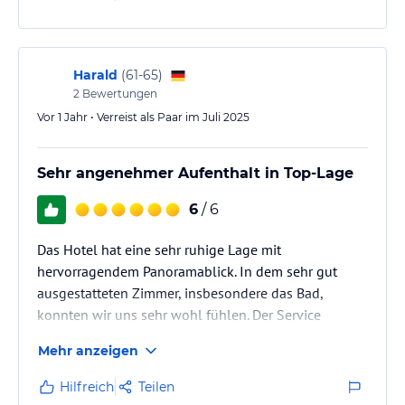
Harald
(
61-65
)
2
Bewertungen
Vor 1 Jahr • Verreist als Paar im Juli 2025
Sehr angenehmer Aufenthalt in Top-Lage
6
/ 6
Das Hotel hat eine sehr ruhige Lage mit
hervorragendem Panoramablick. In dem sehr gut
ausgestatteten Zimmer, insbesondere das Bad,
konnten wir uns sehr wohl fühlen. Der Service
Frühstück/Abendessen war immer sehr freundlich
Mehr anzeigen
und hilfsbereit. Besondere Erwähnung verdient die
immer zuvorkommende Art der Seniorchefin und ihre
Hilfreich
Teilen
aktive Ansprache mit allen Gästen.