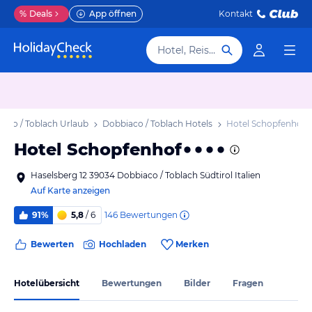
%
Deals
App öffnen
Kontakt
Hotel, Reiseziel
aco / Toblach Urlaub
Dobbiaco / Toblach Hotels
Hotel Schopfenhof
Hotel Schopfenhof
Haselsberg 12 39034 Dobbiaco / Toblach Südtirol Italien
Auf Karte anzeigen
146
Bewertungen
91%
5,8
/ 6
Bewerten
Hochladen
Merken
Hotelübersicht
Bewertungen
Bilder
Fragen