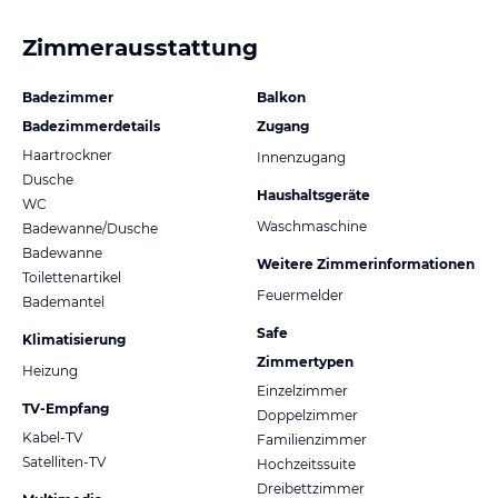
Zimmerausstattung
Badezimmer
Balkon
Badezimmerdetails
Zugang
Haartrockner
Innenzugang
Dusche
Haushaltsgeräte
WC
Waschmaschine
Badewanne/Dusche
Badewanne
Weitere Zimmerinformationen
Toilettenartikel
Feuermelder
Bademantel
Safe
Klimatisierung
Zimmertypen
Heizung
Einzelzimmer
TV-Empfang
Doppelzimmer
Kabel-TV
Familienzimmer
Satelliten-TV
Hochzeitssuite
Dreibettzimmer