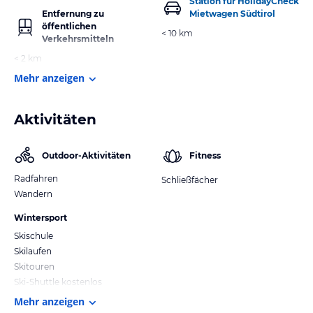
Station für HolidayCheck
Entfernung zu
Mietwagen Südtirol
öffentlichen
< 10 km
Verkehrsmitteln
< 2 km
Mehr anzeigen
Aktivitäten
Outdoor-Aktivitäten
Fitness
Radfahren
Schließfächer
Wandern
Wintersport
Skischule
Skilaufen
Skitouren
Ski-Shuttle kostenlos
Mehr anzeigen