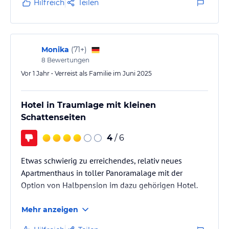
Hilfreich
Teilen
Sauna und Pool sind auf alle Fälle ein Besuch wert.
Der Hof ist eine echte Empfehlung.
Monika
(
71+
)
8
Bewertungen
Vor 1 Jahr • Verreist als Familie im Juni 2025
Hotel in Traumlage mit kleinen
Schattenseiten
4
/ 6
Etwas schwierig zu erreichendes, relativ neues
Apartmenthaus in toller Panoramalage mit der
Option von Halbpension im dazu gehörigen Hotel.
Mehr anzeigen