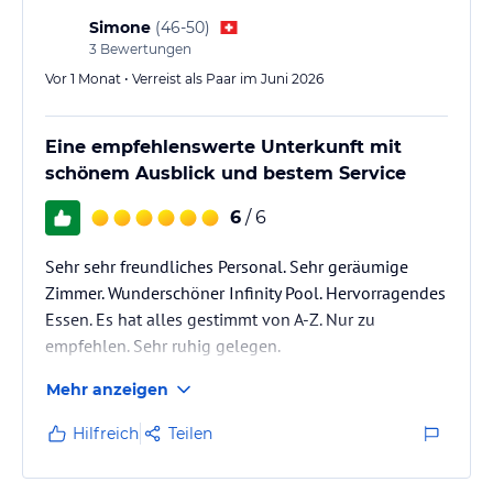
ohne Gewähr und ohne Prüfung durch HolidayCheck. Bitte
Simone
(
46-50
)
lies vor der Buchung die verbindlichen
Angebotsdetails
des
3
Bewertungen
jeweiligen Veranstalters.
Vor 1 Monat • Verreist als Paar im Juni 2026
Eine empfehlenswerte Unterkunft mit
schönem Ausblick und bestem Service
6
/ 6
Sehr sehr freundliches Personal. Sehr geräumige
Zimmer. Wunderschöner Infinity Pool. Hervorragendes
Essen. Es hat alles gestimmt von A-Z. Nur zu
empfehlen. Sehr ruhig gelegen.
Mehr anzeigen
Hilfreich
Teilen