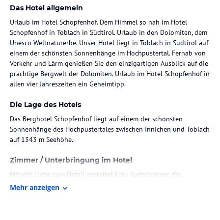
Das Hotel allgemein
Urlaub im Hotel Schopfenhof. Dem Himmel so nah im Hotel
Schopfenhof in Toblach in Südtirol. Urlaub in den Dolomiten, dem
Unesco Weltnaturerbe. Unser Hotel liegt in Toblach in Südtirol auf
einem der schönsten Sonnenhänge im Hochpustertal. Fernab von
Verkehr und Lärm genießen Sie den einzigartigen Ausblick auf die
prächtige Bergwelt der Dolomiten. Urlaub im Hotel Schopfenhof in
allen vier Jahreszeiten ein Geheimtipp.
Die Lage des Hotels
Das Berghotel Schopfenhof liegt auf einem der schönsten
Sonnenhänge des Hochpustertales zwischen Innichen und Toblach
auf 1343 m Seehöhe.
Zimmer / Unterbringung im Hotel
Mit viel Liebe zum Detail gestaltet Frau Furtschegger die
einzelnen Räume als angenehme, kuschelige Zimmer zum
Mehr anzeigen
Verweilen. Genießen Sie die außergewöhnliche Bergkulisse. Auch
für Rollstuhlfahrer haben wir geeignete, sehr geräumige Zimmer,
die Sie mit dem Aufzug problemlos erreichen können.