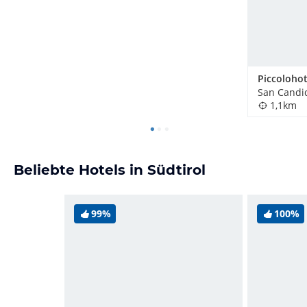
San Candid
1,1km
Beliebte Hotels in Südtirol
99%
100%