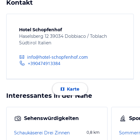
Kontakt
Hotel Schopfenhof
Haselsberg 12 39034 Dobbiaco / Toblach
Südtirol Italien
info@hotel-schopfenhof.com
+390474913384
Karte
Interessantes in der Nähe
Sehenswürdigkeiten
Spor
Schaukäserei Drei Zinnen
0,8
km
Sommerr