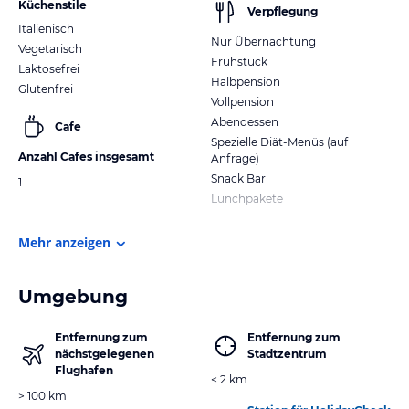
Küchenstile
Verpflegung
Italienisch
Nur Übernachtung
Vegetarisch
Frühstück
Laktosefrei
Halbpension
Glutenfrei
Vollpension
Abendessen
Cafe
Spezielle Diät-Menüs (auf
Anzahl Cafes insgesamt
Anfrage)
Snack Bar
1
Lunchpakete
Mehr anzeigen
Umgebung
Entfernung zum
Entfernung zum
nächstgelegenen
Stadtzentrum
Flughafen
< 2 km
> 100 km