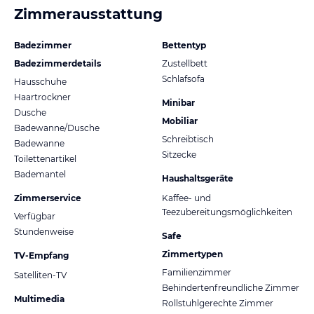
Zimmerausstattung
Badezimmer
Bettentyp
Badezimmerdetails
Zustellbett
Schlafsofa
Hausschuhe
Haartrockner
Minibar
Dusche
Mobiliar
Badewanne/Dusche
Schreibtisch
Badewanne
Sitzecke
Toilettenartikel
Bademantel
Haushaltsgeräte
Zimmerservice
Kaffee- und
Teezubereitungsmöglichkeiten
Verfügbar
Stundenweise
Safe
Zimmertypen
TV-Empfang
Familienzimmer
Satelliten-TV
Behindertenfreundliche Zimmer
Multimedia
Rollstuhlgerechte Zimmer