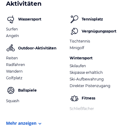
Aktivitäten
Wassersport
Tennisplatz
Surfen
Vergnügungssport
Angeln
Tischtennis
Minigolf
Outdoor-Aktivitäten
Reiten
Wintersport
Radfahren
Skilaufen
Wandern
Skipässe erhältlich
Golfplatz
Ski-Aufbewahrung
Direkter Pistenzugang
Ballspiele
Fitness
Squash
Schließfächer
Mehr anzeigen