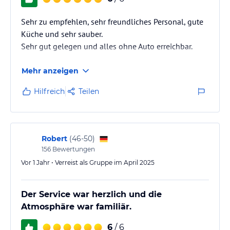
Ein reichhaltiges Angebot an Massagen steht Ihnen (gegen
Sehr zu empfehlen, sehr freundliches Personal, gute
Gebühr) zur Auswahl.
Küche und sehr sauber.
Sehr gut gelegen und alles ohne Auto erreichbar.
Hinweis:
Mehr anzeigen
Allgemeine und unverbindliche
Hoteliers-/Veranstalter-/Kataloginformationen. Alle Angaben
ohne Gewähr und ohne Prüfung durch HolidayCheck. Bitte
Hilfreich
Teilen
lies vor der Buchung die verbindlichen
Angebotsdetails
des
jeweiligen Veranstalters.
Robert
(
46-50
)
156
Bewertungen
Vor 1 Jahr • Verreist als Gruppe im April 2025
Der Service war herzlich und die
Atmosphäre war familiär.
6
/ 6