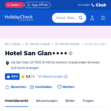
%
Deals
App öffnen
Kontakt
Hotel, Reiseziel
ünden Urlaub
St. Moritz Urlaub
St. Moritz Hotels
Hotel San Gian
Hotel San Gian
Via San Gian 23 7500 St.Moritz Kanton Graubünden Schweiz
Auf Karte anzeigen
125
Bewertungen
99%
5,3
/ 6
Bewerten
Hochladen
Merken
Hotelübersicht
Bewertungen
Bilder
Fragen