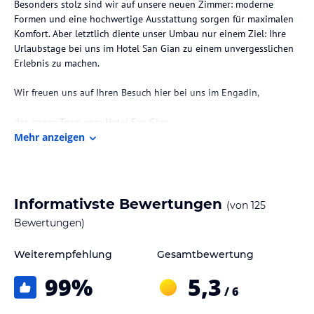
Besonders stolz sind wir auf unsere neuen Zimmer: moderne
Formen und eine hochwertige Ausstattung sorgen für maximalen
Komfort. Aber letztlich diente unser Umbau nur einem Ziel: Ihre
Urlaubstage bei uns im Hotel San Gian zu einem unvergesslichen
Erlebnis zu machen.
Wir freuen uns auf Ihren Besuch hier bei uns im Engadin,
das ganze Team vom Hotel San Gian
Mehr anzeigen
Die Lage des Hotels
Zentrale Lage
Das San Gian besticht durch seine absolut zentrale Lage in St.
Informativste Bewertungen
(von
125
Moritz-Bad.
Bewertungen)
Die Talstation der Signalbahn, die Skiabfahrtspisten von Corvatsch
und Corviglia und die Langlaufloipe befinden sich direkt vor
Weiterempfehlung
Gesamtbewertung
unserer Haustüre!
99
%
5,3
St. Moritz Bad
/ 6