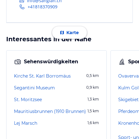
info@sangian.ch
+41818370909
Karte
Interessantes in der Nähe
Sehenswürdigkeiten
Spor
Kirche St. Karl Borromäus
0,5
km
Segantini Museum
0,9
km
Kulm Golf
St. Moritzsee
1,3
km
Skigebiet
Mauritiusbrunnen (1910 Brunnen)
1,5
km
Lej Marsch
1,6
km
Kronenho
Sport- un