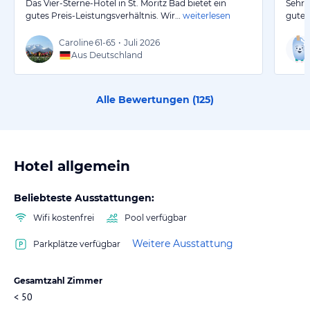
Das Vier-Sterne-Hotel in St. Moritz Bad bietet ein
Sehr 
gutes Preis-Leistungsverhältnis. Wir…
weiterlesen
gutes
Caroline
61-65
•
Juli 2026
Aus Deutschland
Alle Bewertungen (
125
)
Hotel allgemein
Beliebteste Ausstattungen:
Wifi kostenfrei
Pool verfügbar
Weitere Ausstattung
Parkplätze verfügbar
Gesamtzahl Zimmer
< 50