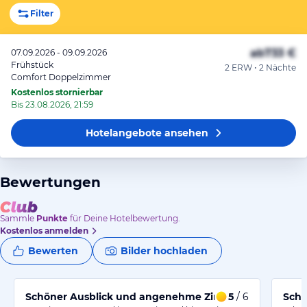
Filter
ab
733 €
07.09.2026 - 09.09.2026
Frühstück
2 ERW • 2 Nächte
Comfort Doppelzimmer
Kostenlos stornierbar
Bis 23.08.2026, 21:59
Hotelangebote
ansehen
Bewertungen
Sammle
Punkte
für Deine Hotelbewertung.
Kostenlos anmelden
Bewerten
Bilder hochladen
Schöner Ausblick und angenehme Zimmer im Hotel
5
/ 6
Schö