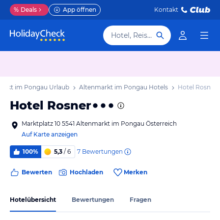
%
Deals
App öffnen
Kontakt
Hotel, Reiseziel
arkt im Pongau Urlaub
Altenmarkt im Pongau Hotels
Hotel Rosner
Hotel Rosner
Marktplatz 10 5541 Altenmarkt im Pongau Österreich
Auf Karte anzeigen
7
Bewertungen
100%
5,3
/ 6
Bewerten
Hochladen
Merken
Hotelübersicht
Bewertungen
Fragen