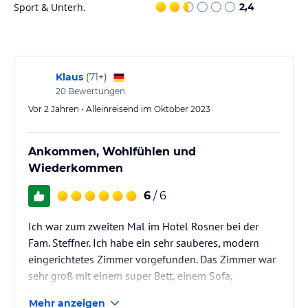
Sport & Unterh.
2,4
Das Hotel Rosner bietet Ihnen die Möglichkeit, verschiedene
Aktivitäten in der Umgebung zu unternehmen. Der Golfplatz
Radstadt liegt nur 2 km entfernt und bietet Ihnen die Möglichkeit,
Ihr Handicap zu verbessern. In der Nähe finden Sie auch zahlreiche
Wander- und Radwege, um die atemberaubende Natur des
Klaus
(
71+
)
Pongaus zu erkunden. Im Winter können Sie die umliegenden
20
Bewertungen
Skigebiete erkunden und die Pisten hinunterfahren.
Vor 2 Jahren • Alleinreisend im Oktober 2023
Hinweis:
Verfasst von HolidayCheck mit Hilfe von KI. Alle
Angaben ohne Gewähr. Bitte lies vor der Buchung die
Ankommen, Wohlfühlen und
verbindlichen
Angebotsdetails
des jeweiligen Veranstalters.
Wiederkommen
6
/ 6
Ich war zum zweiten Mal im Hotel Rosner bei der
Fam. Steffner. Ich habe ein sehr sauberes, modern
eingerichtetes Zimmer vorgefunden. Das Zimmer war
sehr groß mit einem super Bett, einem Sofa,
Flachbildfernseher, Zimmersafe, Balkon, einem sehr
Mehr anzeigen