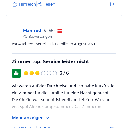
gewählt. Im Nachhinein eine sehr gute Wahl.
Hilfreich
Teilen
Manfred
(
51-55
)
42
Bewertungen
Vor 4 Jahren • Verreist als Familie im August 2021
Zimmer top, Service leider nicht
3
/ 6
wir waren auf der Durchreise und ich habe kurzfristig
ein Zimmer für die Familie für eine Nacht gebucht.
Die Chefin war sehr hilfsbereit am Telefon. Wir sind
erst spät Abends angekommen. Das Zimmer im
obersten Stock war sehr schön, hat alles neu
Mehr anzeigen
ausgesehen.
Das Frühstück war leider die negative Überraschung.