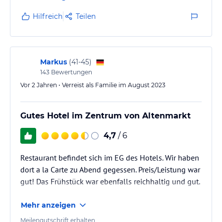
schönen Bad mit einer Bodenfreien Dusche. Das
Zimmer war sehr ruhig ohne jegliche
Hilfreich
Teilen
Nebengeräusche von außen. Ich habe mich hier sehr
wohlgefühlt.
Markus
(
41-45
)
143
Bewertungen
Vor 2 Jahren • Verreist als Familie im August 2023
Gutes Hotel im Zentrum von Altenmarkt
4,7
/ 6
Restaurant befindet sich im EG des Hotels. Wir haben
dort a la Carte zu Abend gegessen. Preis/Leistung war
gut! Das Frühstück war ebenfalls reichhaltig und gut.
Mehr anzeigen
Meilengutschrift erhalten