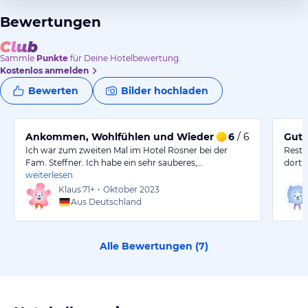
Bewertungen
Sammle
Punkte
für Deine Hotelbewertung.
Kostenlos anmelden
Bewerten
Bilder hochladen
Ankommen, Wohlfühlen und Wiederkommen
6
/ 6
Gute
Ich war zum zweiten Mal im Hotel Rosner bei der
Resta
Fam. Steffner. Ich habe ein sehr sauberes,…
dort 
weiterlesen
Klaus
71+
•
Oktober 2023
Aus Deutschland
Alle Bewertungen (
7
)