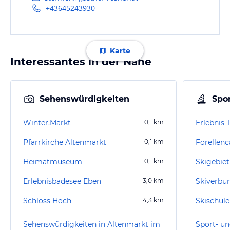
+43645243930
Karte
Interessantes in der Nähe
Sehenswürdigkeiten
Spor
Winter.Markt
0,1
km
Erlebnis
Pfarrkirche Altenmarkt
0,1
km
Forellen
Heimatmuseum
0,1
km
Skigebiet
Erlebnisbadesee Eben
3,0
km
Skiverbu
Schloss Höch
4,3
km
Skischul
Sehenswürdigkeiten in Altenmarkt im
Sport- un