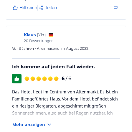
Hilfreich
Teilen
Klaus
(
71+
)
20
Bewertungen
Vor 3 Jahren • Alleinreisend im August 2022
Ich komme auf jeden Fall wieder.
6
/ 6
Das Hotel liegt im Centrum von Altenmarkt. Es ist ein
Familiengeführtes Haus. Vor dem Hotel befindet sich
ein riesiger Biergarten, abgeschirmt mit großen
Sonnenschirmen, also auch bei Regen nutzbar. Ich
habe dieses Hotel als Zwischenaufenthalt für meinen
Mehr anzeigen
anstehenden Bergwanderurlaub am Hochkönig