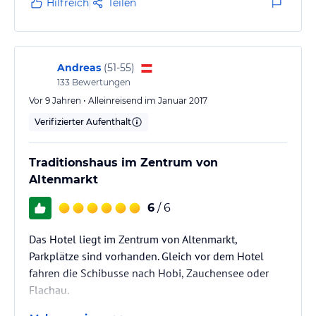
Hilfreich
Teilen
Das Buffet war sehr minimal, in Österreich kann man
da eigentlich mehr erwarten, aber ok. Was uns
wirklich gar nicht gefallen hat war die Mitarbeiterin.
Sie war nicht unfreundlich aber total gleichgültig,
Andreas
(
51-55
)
man…
133
Bewertungen
Vor 9 Jahren • Alleinreisend im Januar 2017
Verifizierter Aufenthalt
Traditionshaus im Zentrum von
Altenmarkt
6
/ 6
Das Hotel liegt im Zentrum von Altenmarkt,
Parkplätze sind vorhanden. Gleich vor dem Hotel
fahren die Schibusse nach Hobi, Zauchensee oder
Flachau.