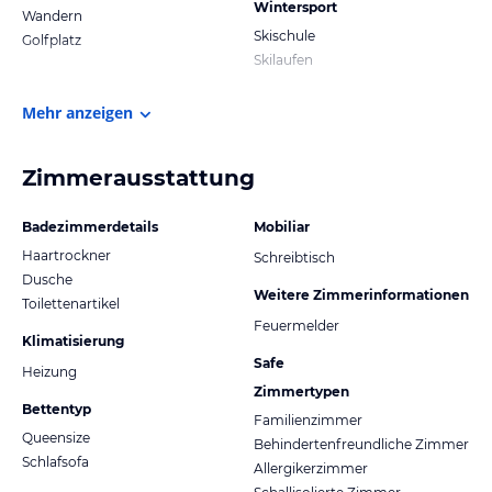
Wintersport
Wandern
Skischule
Golfplatz
Skilaufen
Mehr anzeigen
Zimmerausstattung
Badezimmerdetails
Mobiliar
Haartrockner
Schreibtisch
Dusche
Weitere Zimmerinformationen
Toilettenartikel
Feuermelder
Klimatisierung
Safe
Heizung
Zimmertypen
Bettentyp
Familienzimmer
Queensize
Behindertenfreundliche Zimmer
Schlafsofa
Allergikerzimmer