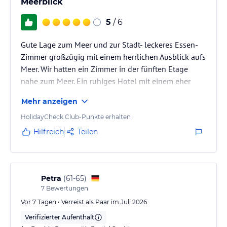
Meerblick
Sport und Unterhaltung
5
/ 6
Außenpool
Innenpool, welcher im Winter geöffnet ist.
Gute Lage zum Meer und zur Stadt- leckeres Essen-
Wellnessbereich
Zimmer großzügig mit einem herrlichen Ausblick aufs
Fitness-Center
Meer. Wir hatten ein Zimmer in der fünften Etage
Live Musik und Show
nahe zum Meer. Ein ruhiges Hotel mit einem eher
älteren Publikum.
Mehr anzeigen
Sonstige Einrichtungen und Services
Freies W-Lan im gesamten Hotel
HolidayCheck Club-Punkte erhalten
Halbpension oder Bed and Breakfast
Hilfreich
Teilen
Hinweis:
Allgemeine und unverbindliche
Hoteliers-/Veranstalter-/Kataloginformationen. Alle Angaben
ohne Gewähr und ohne Prüfung durch HolidayCheck. Bitte
Petra
(
61-65
)
lies vor der Buchung die verbindlichen
Angebotsdetails
des
7
Bewertungen
jeweiligen Veranstalters.
Vor 7 Tagen • Verreist als Paar im Juli 2026
Verifizierter Aufenthalt