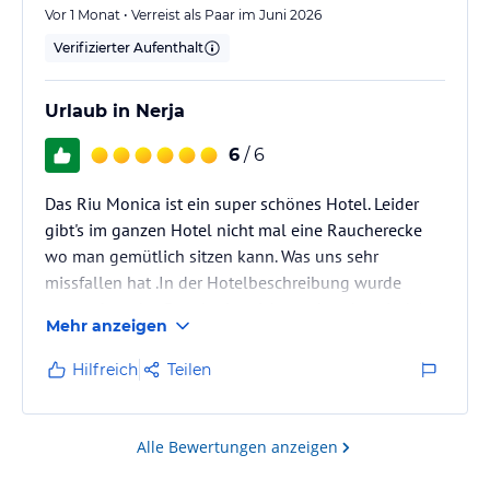
Vor 1 Monat • Verreist als Paar im Juni 2026
Verifizierter Aufenthalt
Urlaub in Nerja
6
/ 6
Das Riu Monica ist ein super schönes Hotel. Leider
gibt's im ganzen Hotel nicht mal eine Raucherecke
wo man gemütlich sitzen kann. Was uns sehr
missfallen hat .In der Hotelbeschreibung wurde
angegeben das Raucherbereiche vorhanden sind. Aus
Mehr anzeigen
diesem Grund haben wir uns leider überhaupt nicht
im Hotel aufgehalten u viele andere Gäste auch
Hilfreich
Teilen
nicht.Hätten wir das gewusst,hätte ich dieses Hotel
nicht gebucht.Die Lage ist super,viele Restaurants u
Bars in unmittelbarer Nähe. Die Stadt ist sehr schnell
Alle Bewertungen anzeigen
zu erreichen. Der…