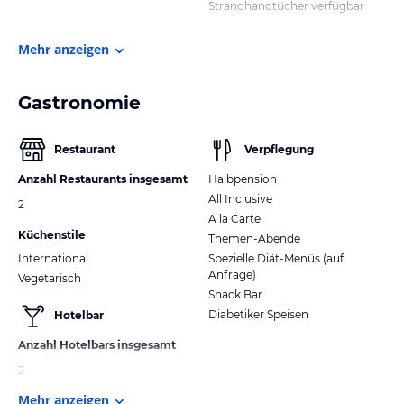
Strandhandtücher verfügbar
Mehr anzeigen
Gastronomie
Restaurant
Verpflegung
Anzahl Restaurants insgesamt
Halbpension
All Inclusive
2
A la Carte
Küchenstile
Themen-Abende
International
Spezielle Diät-Menüs (auf
Anfrage)
Vegetarisch
Snack Bar
Diabetiker Speisen
Hotelbar
Anzahl Hotelbars insgesamt
2
Mehr anzeigen