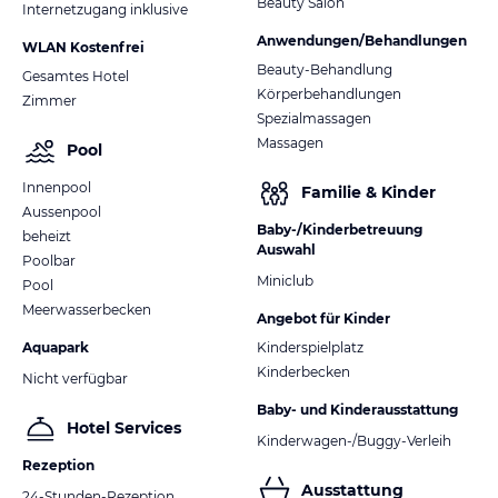
Beauty Salon
Internetzugang inklusive
Anwendungen/Behandlungen
WLAN Kostenfrei
Beauty-Behandlung
Gesamtes Hotel
Körperbehandlungen
Zimmer
Spezialmassagen
Massagen
Pool
Innenpool
Familie & Kinder
Aussenpool
Baby-/Kinderbetreuung
beheizt
Auswahl
Poolbar
Miniclub
Pool
Meerwasserbecken
Angebot für Kinder
Aquapark
Kinderspielplatz
Kinderbecken
Nicht verfügbar
Baby- und Kinderausstattung
Hotel Services
Kinderwagen-/Buggy-Verleih
Rezeption
Ausstattung
24-Stunden-Rezeption