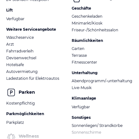
Geschäfte
Lift
Geschenkeladen
Verfügbar
Minimarkt/Kiosk
Weitere Serviceangebote
Friseur-/Schönheitssalon
Wäscheservice
Räumlichkeiten
Arzt
Garten
Fahrradverleih
Terrasse
Devisenwechsel
Fitnesscenter
Hotelsafe
Autovermietung
Unterhaltung
Ladestation für Elektroautos
Abendprogramm/-unterhaltung
Live-Musik
Parken
Klimaanlage
Kostenpflichtig
Verfügbar
Parkmöglichkeiten
Sonstiges
Parkplatz
Sonnenliegen/ Strandkörbe
Sonnenschirme
Wellness