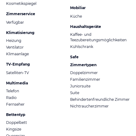
Kosmetikspiegel
Mobiliar
Zimmerservice
Küche
Verfügbar
Haushaltsgeräte
Klimatisierung
Kaffee- und
Teezubereitungsmöglichkeiten
Heizung
Kühlschrank
Ventilator
Klimaanlage
Safe
TV-Empfang
Zimmertypen
Satelliten-TV
Doppelzimmer
Familienzimmer
Multimedia
Juniorsuite
Telefon
Suite
Radio
Behindertenfreundliche Zimmer
Fernseher
Nichtraucherzimmer
Bettentyp
Doppelbett
Kingsize
Queensize