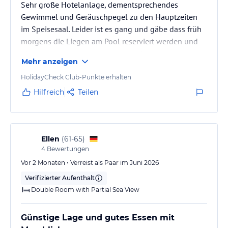
Toilettenartikel, Kosmetikspiegel, Haartrockner, Telefon, WiFi gratis,
Sehr große Hotelanlage, dementsprechendes
zentralgesteuerte Klimaanlage/Heizung (je nach Saison),
Gewimmel und Geräuschpegel zu den Hauptzeiten
Deckenventilator, Minibar auf Anfrage, Sat-TV, elektronischer
im Speisesaal. Leider ist es gang und gäbe dass früh
Mietsafe, Balkon oder Terrasse. größtenteils mit direktem oder
morgens die Liegen am Pool reserviert werden und
seitlichem Meerblick
nichts dagegen unternommen wird :(
Mehr anzeigen
Zimmer und Hotelanlage sehr sauber, Personal
··· Doppelzimmer: 2 Betten 110x200 oder 1 Bett 180x200 cm,
einige mit Sofa oder Schlafsofa
ausgesprochen freundlich und hilfsbereit.
HolidayCheck Club-Punkte erhalten
Hilfreich
Teilen
··· Juniorsuiten: 2 Betten 110x200 cm, integrierter Salon mit Sofa,
Meerblick
Gastronomie im Hotel
Ellen
(
61-65
)
Dresscode: Zum Abendessen wird um angemessene Kleidung
4
Bewertungen
gebeten und für Herren lange Hosen.
Vor 2 Monaten • Verreist als Paar im Juni 2026
Hauptrestaurant (Buffet)
Verifizierter Aufenthalt
Spanisches Restaurant (à la carte)
Double Room with Partial Sea View
Loungebar mit Tanzfläche
Günstige Lage und gutes Essen mit
Poolbar