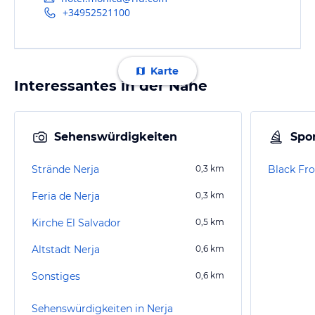
+34952521100
Karte
Interessantes in der Nähe
Sehenswürdigkeiten
Spor
Strände Nerja
0,3
km
Black Fro
Feria de Nerja
0,3
km
Kirche El Salvador
0,5
km
Altstadt Nerja
0,6
km
Sonstiges
0,6
km
Sehenswürdigkeiten in Nerja