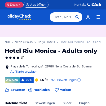
%
Deals
App öffnen
Kontakt
Hotel, Reiseziel
 Urlaub
Nerja Urlaub
Nerja Hotels
Hotel Riu Monica - Adults only
Hotel Riu Monica - Adults only
Playa de la Torrecilla, s/n 29780 Nerja Costa del Sol Spanien
Auf Karte anzeigen
970
Bewertungen
AWARD
99%
5,6
/ 6
Bewerten
Hochladen
Merken
Hotelübersicht
Bewertungen
Bilder
Fragen