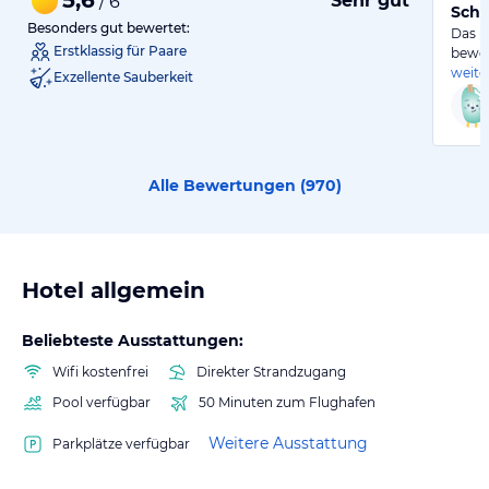
Sehr gut
/ 6
Schö
Besonders gut bewertet:
Das H
Erstklassig für Paare
bewer
weite
Exzellente Sauberkeit
Alle Bewertungen (
970
)
Hotel allgemein
Beliebteste Ausstattungen:
Wifi kostenfrei
Direkter Strandzugang
Pool verfügbar
50 Minuten zum Flughafen
Weitere Ausstattung
Parkplätze verfügbar