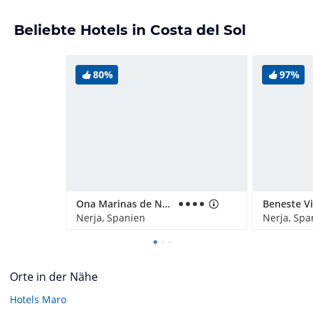
Beliebte Hotels in Costa del Sol
80%
97%
Ona Marinas de Nerja Spa Resort
Nerja, Spanien
Nerja, Spa
Orte in der Nähe
Hotels
Maro