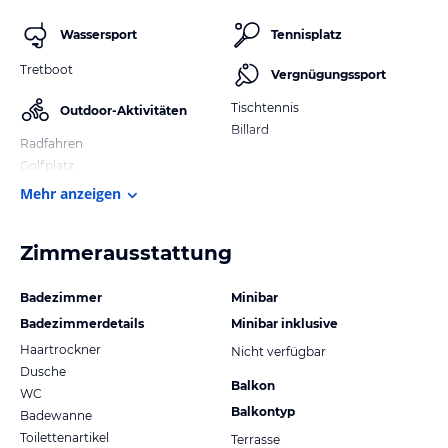
Wassersport
Tennisplatz
Tretboot
Vergnügungssport
Tischtennis
Outdoor-Aktivitäten
Billard
Radfahren
Golfplatz
Mehr anzeigen
Zimmerausstattung
Badezimmer
Minibar
Badezimmerdetails
Minibar inklusive
Haartrockner
Nicht verfügbar
Dusche
Balkon
WC
Balkontyp
Badewanne
Toilettenartikel
Terrasse