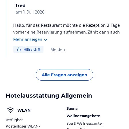
fred
am
1. Juli 2026
Hallo, für das Restaurant möchte die Rezeption 2 Tage
vorher eine Reservierung aufnehmen. Zählt dann auch
im Rahmen der HP .. Getränke sind wie in jeder
Mehr anzeigen
Gastronomie, keine Überteuerung 🙋🏻‍♂️
Melden
Hilfreich
0
Alle Fragen anzeigen
Hotelausstattung Allgemein
Sauna
WLAN
Wellnessangebote
Verfügbar
Spa & Wellnesscenter
Kostenloser WLAN-