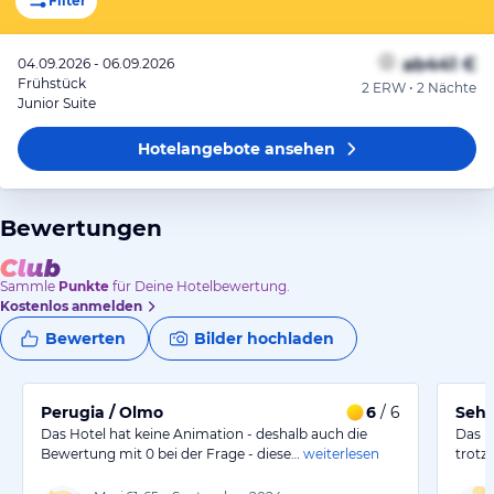
Filter
ab
441 €
04.09.2026 - 06.09.2026
Frühstück
2 ERW • 2 Nächte
Junior Suite
Hotelangebote
ansehen
Bewertungen
Sammle
Punkte
für Deine Hotelbewertung.
Kostenlos anmelden
Bewerten
Bilder hochladen
Perugia / Olmo
6
/ 6
Sehr
Das Hotel hat keine Animation - deshalb auch die
Das H
Bewertung mit 0 bei der Frage - diese…
weiterlesen
trotz