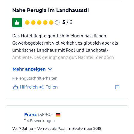
Nahe Perugia im Landhausstil
5
/ 6
Das Hotel liegt eigentlich in einem hässlichen
Gewerbegebiet mit viel Verkehr, es gibt sich aber als
umbrisches Landhaus mit Pool und Landhotel-
Ambiente. Das gelingt ganz gut. Nachteil der doch
spürbare Verkehr und recht hellhörige Zimmer. Sehr
Mehr anzeigen
gutes Frühstücksbuffet und sehr freundliches
Personal.
Meilengutschrift erhalten
Hilfreich
Teilen
Franz
(
56-60
)
114
Bewertungen
Vor 7 Jahren • Verreist als Paar im September 2018