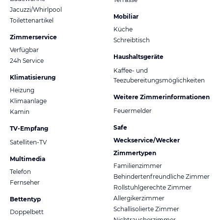
Jacuzzi/Whirlpool
Mobiliar
Toilettenartikel
Küche
Zimmerservice
Schreibtisch
Verfügbar
Haushaltsgeräte
24h Service
Kaffee- und
Klimatisierung
Teezubereitungsmöglichkeiten
Heizung
Weitere Zimmerinformationen
Klimaanlage
Feuermelder
Kamin
Safe
TV-Empfang
Weckservice/Wecker
Satelliten-TV
Zimmertypen
Multimedia
Familienzimmer
Telefon
Behindertenfreundliche Zimmer
Fernseher
Rollstuhlgerechte Zimmer
Allergikerzimmer
Bettentyp
Schallisolierte Zimmer
Doppelbett
Nichtraucherzimmer