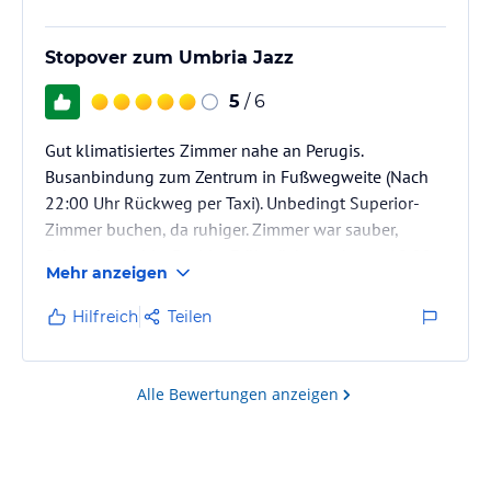
Stopover zum Umbria Jazz
5
/ 6
Gut klimatisiertes Zimmer nahe an Perugis.
Busanbindung zum Zentrum in Fußwegweite (Nach
22:00 Uhr Rückweg per Taxi). Unbedingt Superior-
Zimmer buchen, da ruhiger. Zimmer war sauber,
Schrank staubig. Positiv: Frühstück wurde um 10:00
Mehr anzeigen
Uhr noch nicht abgeräumt. In Summe erinnert das
Haus etwas an amerikanischen Motel-Zuschnitt.
Hilfreich
Teilen
Etwas teuer für das Gebotene.
Alle Bewertungen anzeigen