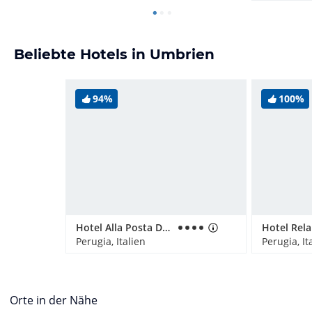
Beliebte Hotels in Umbrien
94%
100%
Hotel Alla Posta Dei Donini
Perugia, Italien
Perugia, It
Orte in der Nähe