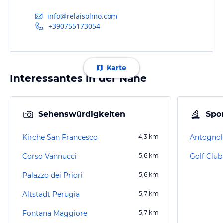
info@relaisolmo.com
+390755173054
Karte
Interessantes in der Nähe
Sehenswürdigkeiten
Spor
Kirche San Francesco
4,3
km
Antognoll
Corso Vannucci
5,6
km
Golf Clu
Palazzo dei Priori
5,6
km
Altstadt Perugia
5,7
km
Fontana Maggiore
5,7
km