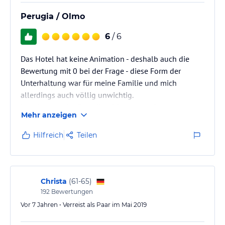
Hinweis:
Verfasst von HolidayCheck mit Hilfe von KI. Alle
Perugia / Olmo
Angaben ohne Gewähr. Bitte lies vor der Buchung die
verbindlichen
Angebotsdetails
des jeweiligen Veranstalters.
6
/ 6
Das Hotel hat keine Animation - deshalb auch die
Bewertung mit 0 bei der Frage - diese Form der
Unterhaltung war für meine Familie und mich
allerdings auch völlig unwichtig.
Was fehlt ist der Zugriff auf Deutsches Fernsehen bei
Mehr anzeigen
vielleicht mal schlechtem Wetter - das sollte man der
Hotelleitung bei dem angesagtem Preisniveau schon
Hilfreich
Teilen
vorgeben.
Christa
(
61-65
)
192
Bewertungen
Vor 7 Jahren • Verreist als Paar im Mai 2019