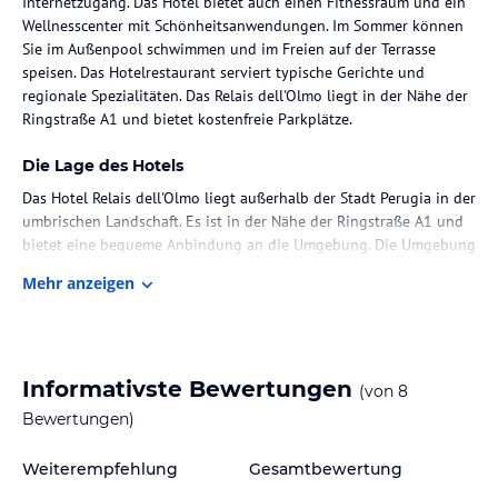
Internetzugang. Das Hotel bietet auch einen Fitnessraum und ein
Wellnesscenter mit Schönheitsanwendungen. Im Sommer können
Sie im Außenpool schwimmen und im Freien auf der Terrasse
speisen. Das Hotelrestaurant serviert typische Gerichte und
regionale Spezialitäten. Das Relais dell'Olmo liegt in der Nähe der
Ringstraße A1 und bietet kostenfreie Parkplätze.
Die Lage des Hotels
Das Hotel Relais dell'Olmo liegt außerhalb der Stadt Perugia in der
umbrischen Landschaft. Es ist in der Nähe der Ringstraße A1 und
bietet eine bequeme Anbindung an die Umgebung. Die Umgebung
des Hotels ist von grünen Hügeln und privaten Weinbergen
Mehr anzeigen
geprägt, was eine ruhige und entspannte Atmosphäre schafft. Der
Trasimenische See ist nur 20 km entfernt und bietet eine weitere
Möglichkeit, die Schönheit der Umgebung zu erkunden.
Zimmer / Unterbringung im Hotel
Informativste Bewertungen
(von
8
Die Zimmer im Hotel Relais dell'Olmo sind klassisch eingerichtet
Bewertungen)
und bieten den Gästen eine komfortable Unterkunft. Die Zimmer
sind schallisoliert, sauber und geräumig. Zur Ausstattung gehören
Weiterempfehlung
Gesamtbewertung
eine Minibar, Sky-Kanäle, ein großes Bad mit Hydromassage-