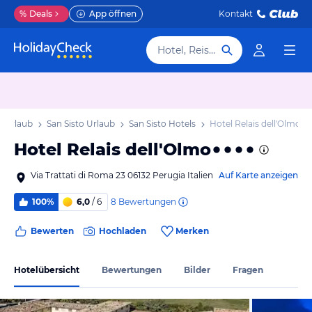
%
Deals
App öffnen
Kontakt
Hotel, Reiseziel
 Urlaub
San Sisto Urlaub
San Sisto Hotels
Hotel Relais dell'Olmo
Hotel Relais dell'Olmo
Via Trattati di Roma 23 06132 Perugia Italien
Auf Karte anzeigen
8
Bewertungen
100%
6,0
/ 6
Bewerten
Hochladen
Merken
Hotelübersicht
Bewertungen
Bilder
Fragen