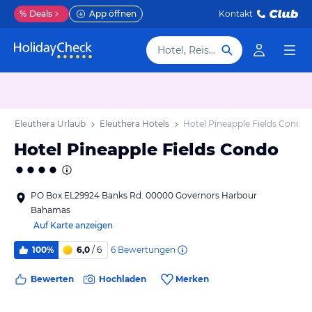
%
Deals
App öffnen
Kontakt
Hotel, Reiseziel
b
Eleuthera Urlaub
Eleuthera Hotels
Hotel Pineapple Fields Condo
Hotel Pineapple Fields Condo
PO Box EL29924 Banks Rd. 00000 Governors Harbour
Bahamas
Auf Karte anzeigen
6
Bewertungen
100%
6,0
/ 6
Bewerten
Hochladen
Merken