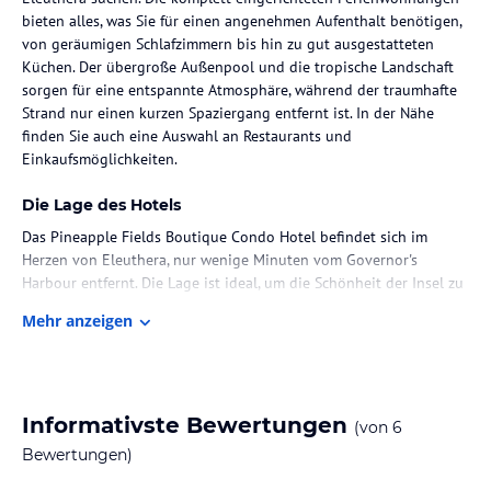
bieten alles, was Sie für einen angenehmen Aufenthalt benötigen,
von geräumigen Schlafzimmern bis hin zu gut ausgestatteten
Küchen. Der übergroße Außenpool und die tropische Landschaft
sorgen für eine entspannte Atmosphäre, während der traumhafte
Strand nur einen kurzen Spaziergang entfernt ist. In der Nähe
finden Sie auch eine Auswahl an Restaurants und
Einkaufsmöglichkeiten.
Die Lage des Hotels
Das Pineapple Fields Boutique Condo Hotel befindet sich im
Herzen von Eleuthera, nur wenige Minuten vom Governor's
Harbour entfernt. Die Lage ist ideal, um die Schönheit der Insel zu
erkunden und gleichzeitig eine ruhige Umgebung zu genießen.
Mehr anzeigen
Der atemberaubende Strand ist nur eine Gehminute entfernt und
lädt zu erholsamen Stunden am Meer ein. In der Nähe finden Sie
auch das beliebte Tippy's Beach Bar & Restaurant, das köstliche
Speisen und Live-Musik bietet. Weitere Restaurants, Cafés und
Einkaufsmöglichkeiten erreichen Sie bequem in wenigen
Informativste Bewertungen
(von
6
Fahrminuten.
Bewertungen)
Zimmer / Unterbringung im Hotel