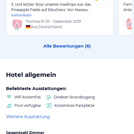
3. und letzter Stop unseres Inseltrips war das
Famil
Pineapple Fields auf Eleuthera. Von Nassau…
Anlag
weiterlesen
Thomas
51-55
•
Dezember 2019
Aus Deutschland
Alle Bewertungen (
6
)
Hotel allgemein
Beliebteste Ausstattungen:
Wifi kostenfrei
Direkter Strandzugang
Pool verfügbar
Kostenlose Parkplätze
Weitere Ausstattung
Gesamtzahl Zimmer