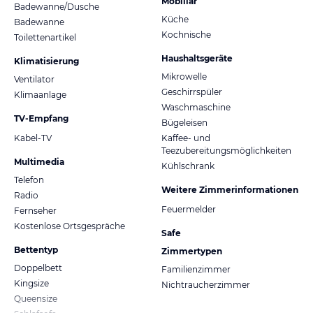
Mobiliar
Badewanne/Dusche
Küche
Badewanne
Kochnische
Toilettenartikel
Haushaltsgeräte
Klimatisierung
Mikrowelle
Ventilator
Geschirrspüler
Klimaanlage
Waschmaschine
TV-Empfang
Bügeleisen
Kabel-TV
Kaffee- und
Teezubereitungsmöglichkeiten
Multimedia
Kühlschrank
Telefon
Weitere Zimmerinformationen
Radio
Feuermelder
Fernseher
Kostenlose Ortsgespräche
Safe
Bettentyp
Zimmertypen
Doppelbett
Familienzimmer
Kingsize
Nichtraucherzimmer
Queensize