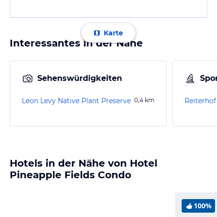
Karte
Interessantes in der Nähe
Sehenswürdigkeiten
Spor
Leon Levy Native Plant Preserve
0,4
km
Hotels in der Nähe von Hotel
Pineapple Fields Condo
100%