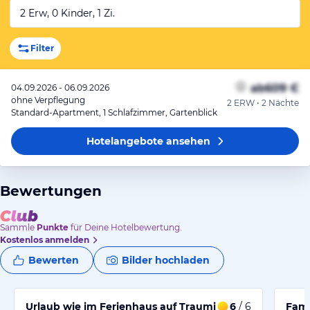
2 Erw, 0 Kinder, 1 Zi.
Filter
ab
609 €
04.09.2026 - 06.09.2026
ohne Verpflegung
2 ERW • 2 Nächte
Standard-Apartment, 1 Schlafzimmer, Gartenblick
Hotelangebote
ansehen
Bewertungen
Sammle
Punkte
für Deine Hotelbewertung.
Kostenlos anmelden
Bewerten
Bilder hochladen
Urlaub wie im Ferienhaus auf Trauminsel
6
/ 6
Fami