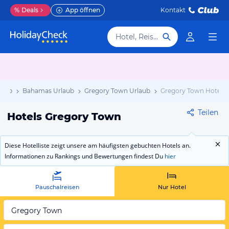
%
Deals
App öffnen
Kontakt
Hotel, Reiseziel
laub
Bahamas Urlaub
Gregory Town Urlaub
Gregory Town Hotels
Teilen
Hotels Gregory Town
Diese Hotelliste zeigt unsere am häufigsten gebuchten Hotels an.
Informationen zu Rankings und Bewertungen findest Du
hier
Pauschalreisen
Nur Hotel
Gregory Town