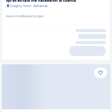
ojo es es-tafa me hackearon la cuenta
Gregory Town
·
Bahamas
Keine Hotelbewertungen